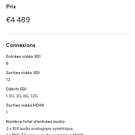
Malaysia
Prix
Netherlands
€4 489
New Zealand
Norway
Connexions
Poland
Entrées vidéo SDI
8
Portugal
Sorties vidéo SDI
12
Singapore
Débits SDI
South Africa
1.5G, 3G, 6G, 12G
Sorties vidéo HDMI
Spain
1
Sweden
Nombre total d'entrées audio
2 x XLR audio analogique symétrique,
Chinese Taipei
1 x BNC 32 canaux audio numérique MADI,