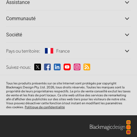
Assistance
Logiciels DaVinci Resolve et Fusion
Mélangeurs de production ATEM
Distributeurs
Communauté
Ultimatte
Centre d'assistance technique
Enregistreurs à disques
Contact
Communauté Splice
Société
Capture et lecture
Numérisation
de film Cintel
Bureaux
Pays ou territoire:
France
Conversion de standards
À propos de Blackmagic Design
Convertisseurs broadcast
Partenaires
Sélectionnez un pays
Suivez-nous:
Monitoring
Médias
Stockage en réseau
Argentina
MultiView
Tous les produits présentés sur ce site Internet sont protégés par copyright
Blackmagic Design Pty. Ltd. 2026, tous droits réservés. Toutes les marques sont la
Routage et distribution
propriété de leurs propriétaires respectifs. Le prix de vente conseillé exclut les taxes
Australia
de vente et les frais de port locaux. Ce site web utilise des services de remarketing
Diffusion et encodage
afin d’afficher des publicités sur des sites web tiers pour les visiteurs de notre site.
Vous pouvez désactiver cette fonction à tout instant en modifiant les paramètres
des cookies.
Politique de confidentialité
Austria
Brazil