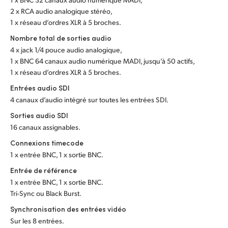
2 x RCA audio analogique stéréo,
Turkey
1 x réseau d’ordres XLR à 5 broches.
Nombre total de sorties audio
UAE
4 x jack 1/4 pouce audio analogique,
1 x BNC 64 canaux audio numérique MADI, jusqu’à 50 actifs,
Ukraine
1 x réseau d’ordres XLR à 5 broches.
United Kingdom
Entrées audio SDI
4 canaux d’audio intégré sur toutes les entrées SDI.
United States
Sorties audio SDI
16 canaux assignables.
Connexions timecode
1 x entrée BNC, 1 x sortie BNC.
Entrée de référence
1 x entrée BNC, 1 x sortie BNC.
Tri-Sync ou Black Burst.
Synchronisation des entrées vidéo
Sur les 8 entrées.