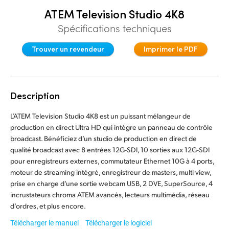
ATEM Television Studio 4K8
Denmark
Spécifications techniques
Finland
Trouver un revendeur
Imprimer le PDF
France
Germany
Description
Hong Kong SAR, China
L’ATEM Television Studio 4K8 est un puissant mélangeur de
India
production en direct Ultra HD qui intègre un panneau de contrôle
broadcast. Bénéficiez d’un studio de production en direct de
Italy
qualité broadcast avec 8 entrées 12G-SDI, 10 sorties aux 12G-SDI
pour enregistreurs externes, commutateur Ethernet 10G à 4 ports,
Japan
moteur de streaming intégré, enregistreur de masters, multi view,
prise en charge d’une sortie webcam USB, 2 DVE, SuperSource, 4
Korea
incrustateurs chroma ATEM avancés, lecteurs multimédia, réseau
d’ordres, et plus encore.
Mexico
Télécharger le manuel
Télécharger le logiciel