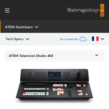
ATEM Switchers
Tech Specs
Se connecter
Overview
Argentina
ATEM
Television Studio 4K8
Australia
SDK and Software
Austria
Resources
Brazil
Tech Specs
Canada
China