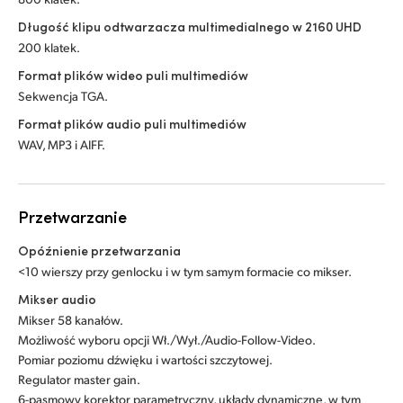
Długość klipu odtwarzacza multimedialnego w 2160 UHD
200 klatek.
Format plików wideo puli multimediów
Sekwencja TGA.
Format plików audio puli multimediów
WAV, MP3 i AIFF.
Przetwarzanie
Opóźnienie przetwarzania
<10 wierszy przy genlocku i w tym samym formacie co mikser.
Mikser audio
Mikser 58 kanałów.
Możliwość wyboru opcji Wł./Wył./Audio-Follow-Video.
Pomiar poziomu dźwięku i wartości szczytowej.
Regulator master gain.
6-pasmowy korektor parametryczny, układy dynamiczne, w tym