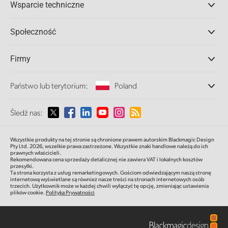
Wsparcie techniczne
DaVinci Resolve i oprogramowanie Fusion
Miksery produkcyjne ATEM
Dystrybutorzy
Społeczność
Ultimatte
Centrum wsparcia technicznego
Nagrywarki dyskowe
Skontaktuj się z nami
Splice Community
Firmy
Przechwytywanie i odtwarzanie
Skaner Cintel
Oddziały
Państwo lub terytorium:
Poland
Konwersja standardów
O nas
Konwertery nadawcze
Partnerzy
Proszę wybrać państwo lub terytorium
Śledź nas:
Monitorowanie
Multimedia
Pamięć sieciowa
Argentina
MultiView
Wszystkie produkty na tej stronie są chronione prawem autorskim Blackmagic Design
Pty Ltd. 2026,
wszelkie prawa zastrzeżone.
Wszystkie znaki handlowe należą do ich
Routing i dystrybucja
prawnych właścicieli.
Australia
Rekomendowana cena sprzedaży detalicznej nie zawiera VAT i lokalnych kosztów
Transmisja i kodowanie
przesyłki.
Ta strona korzysta z usług remarketingowych. Gościom odwiedzającym naszą stronę
internetową wyświetlane są również nasze treści na stronach internetowych osób
Austria
trzecich. Użytkownik może w każdej chwili wyłączyć tę opcję, zmieniając ustawienia
plików cookie.
Polityka Prywatności
Brazil