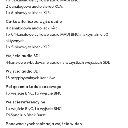
2 x analogowe audio stereo RCA,
Turkey
1 x 5-pinowy talkback XLR.
Całkowita liczba wyjść audio
UAE
4 x analogowe audio jack 1/4”,
1 x 64-kanałowe cyfrowe audio MADI BNC, maksymalnie 50
Ukraine
aktywnych,
United Kingdom
1 x 5-pinowy talkback XLR.
Wejścia audio SDI
United States
4-kanałowe wbudowane audio na wszystkich wejściach SDI.
Wyjścia audio SDI
16 przypisywalnych kanałów.
Połączenia kodu czasowego
1 x wejście BNC, 1 x wyjście BNC.
Wejście referencyjne
1 x wejście BNC, 1 x wyjście BNC.
Tri-Sync lub Black Burst.
Ponowna synchronizacja wejścia wideo