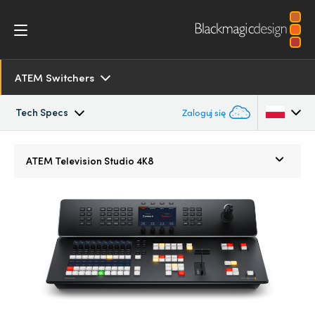
ATEM Switchers
Tech Specs
Zaloguj się
Overview
Argentina
ATEM
Television Studio 4K8
Australia
SDK and Software
Austria
Resources
Brazil
Tech Specs
Canada
China