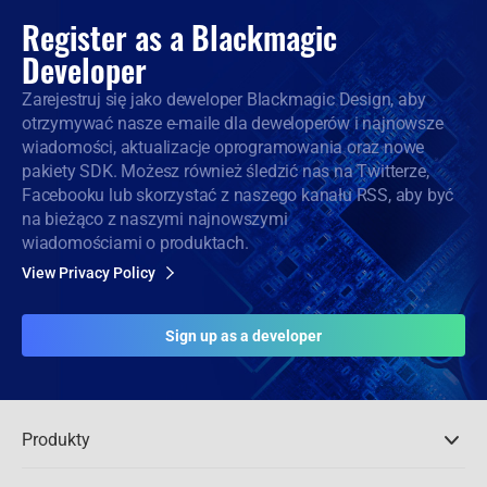
Register as a
Blackmagic
Developer
Zarejestruj się jako deweloper Blackmagic Design, aby
otrzymywać nasze e-maile dla deweloperów i najnowsze
wiadomości, aktualizacje oprogramowania oraz nowe
pakiety SDK. Możesz również śledzić nas na Twitterze,
Facebooku lub skorzystać z naszego kanału RSS, aby być
na bieżąco z naszymi najnowszymi
wiadomościami o produktach.
View Privacy Policy
Sign up as a developer
Produkty
Profesjonalne kamery