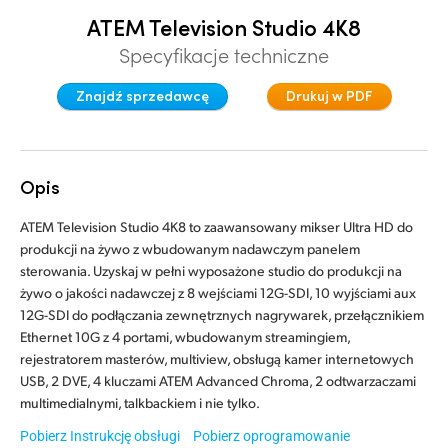
ATEM Television Studio 4K8
Denmark
Specyfikacje techniczne
Finland
Znajdź sprzedawcę
Drukuj w PDF
France
Germany
Opis
Hong Kong SAR, China
ATEM Television Studio 4K8 to zaawansowany mikser Ultra HD do
India
produkcji na żywo z wbudowanym nadawczym panelem
sterowania. Uzyskaj w pełni wyposażone studio do produkcji na
Italy
żywo o jakości nadawczej z 8 wejściami 12G-SDI, 10 wyjściami aux
12G-SDI do podłączania zewnętrznych nagrywarek, przełącznikiem
Japan
Ethernet 10G z 4 portami, wbudowanym streamingiem,
rejestratorem masterów, multiview, obsługą kamer internetowych
Korea
USB, 2 DVE, 4 kluczami ATEM Advanced Chroma, 2 odtwarzaczami
multimedialnymi, talkbackiem i nie tylko.
Mexico
Pobierz Instrukcję obsługi
Pobierz oprogramowanie