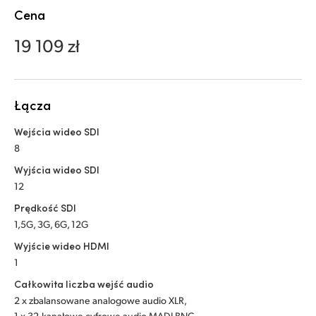
Malaysia
Cena
Netherlands
19 109 zł
New Zealand
Norway
Łącza
Polska
Wejścia wideo SDI
8
Portugal
Wyjścia wideo SDI
12
Singapore
Prędkość SDI
South Africa
1,5G, 3G, 6G, 12G
Wyjście wideo HDMI
Spain
1
Sweden
Całkowita liczba wejść audio
2 x zbalansowane analogowe audio XLR,
Chinese Taipei
1 x 32-kanałowe cyfrowe audio MADI BNC,