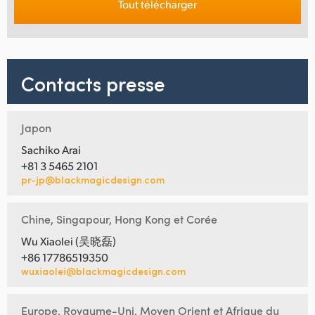
Tout télécharger
Contacts presse
Japon
Sachiko Arai
+81 3 5465 2101
pr-jp@blackmagicdesign.com
Chine, Singapour, Hong Kong et Corée
Wu Xiaolei (吴晓磊)
+86 17786519350
wuxiaolei@blackmagicdesign.com
Europe, Royaume-Uni, Moyen Orient et Afrique du