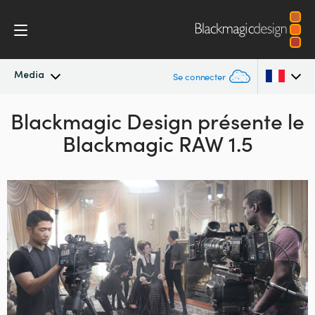
Media
Se connecter
Blackmagic Design présente le
Actualités
Argentina
Blackmagic RAW 1.5
Australia
Archives de presse
Austria
Images de presse
Brazil
Canada
China
Denmark