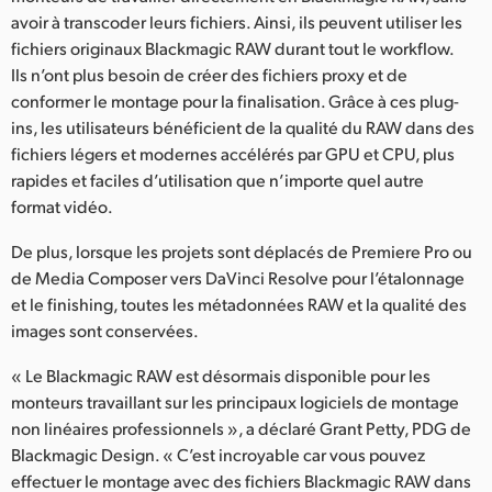
avoir à transcoder leurs fichiers. Ainsi, ils peuvent utiliser les
UAE
fichiers originaux Blackmagic RAW durant tout le workflow.
Ils n’ont plus besoin de créer des fichiers proxy et de
Ukraine
conformer le montage pour la finalisation. Grâce à ces plug-
United Kingdom
ins, les utilisateurs bénéficient de la qualité du RAW dans des
fichiers légers et modernes accélérés par GPU et CPU, plus
United States
rapides et faciles d’utilisation que n’importe quel autre
format vidéo.
De plus, lorsque les projets sont déplacés de Premiere Pro ou
de Media Composer vers DaVinci Resolve pour l’étalonnage
et le finishing, toutes les métadonnées RAW et la qualité des
images sont conservées.
« Le Blackmagic RAW est désormais disponible pour les
monteurs travaillant sur les principaux logiciels de montage
non linéaires professionnels », a déclaré Grant Petty, PDG de
Blackmagic Design. « C’est incroyable car vous pouvez
effectuer le montage avec des fichiers Blackmagic RAW dans