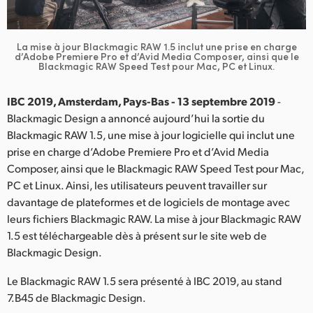
Finland
France
La mise à jour Blackmagic RAW 1.5 inclut une prise en charge
d’Adobe Premiere Pro
et d’Avid Media Composer, ainsi que le
Blackmagic RAW Speed Test pour Mac, PC et Linux.
Germany
IBC 2019, Amsterdam, Pays-Bas - 13 septembre 2019
-
Hong Kong SAR, China
Blackmagic Design a annoncé aujourd’hui la sortie du
India
Blackmagic RAW 1.5, une mise à jour logicielle qui inclut une
prise en charge d’Adobe Premiere Pro et d’Avid Media
Italy
Composer, ainsi que le Blackmagic RAW Speed Test pour Mac,
PC et Linux. Ainsi, les utilisateurs peuvent travailler sur
Japan
davantage de plateformes et de logiciels de montage avec
leurs fichiers Blackmagic RAW. La mise à jour Blackmagic RAW
Korea
1.5 est téléchargeable dès à présent sur le site web de
Blackmagic Design.
Mexico
Le Blackmagic RAW 1.5 sera présenté à IBC 2019, au stand
Malaysia
7.B45 de Blackmagic Design.