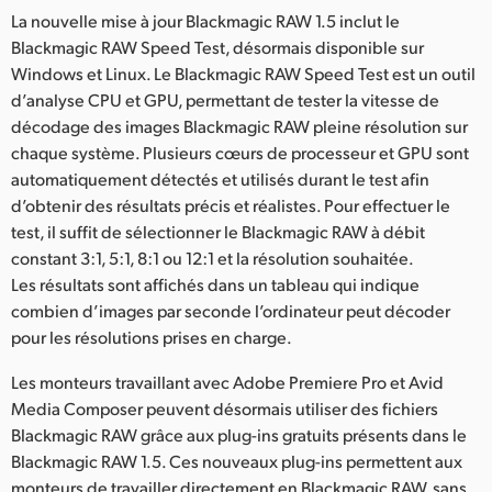
Netherlands
La nouvelle mise à jour Blackmagic RAW 1.5 inclut le
Blackmagic RAW Speed Test, désormais disponible sur
New Zealand
Windows et Linux. Le Blackmagic RAW Speed Test est un outil
Norway
d’analyse CPU et GPU, permettant de tester la vitesse de
décodage des images Blackmagic RAW pleine résolution sur
Poland
chaque système. Plusieurs cœurs de processeur et GPU sont
automatiquement détectés et utilisés durant le test afin
Portugal
d’obtenir des résultats précis et réalistes. Pour effectuer le
test, il suffit de sélectionner le Blackmagic RAW à débit
Singapore
constant 3:1, 5:1, 8:1 ou 12:1 et la résolution souhaitée.
Les résultats sont affichés dans un tableau qui indique
South Africa
combien d’images par seconde l’ordinateur peut décoder
Spain
pour les résolutions prises en charge.
Sweden
Les monteurs travaillant avec Adobe Premiere Pro et Avid
Media Composer peuvent désormais utiliser des fichiers
Chinese Taipei
Blackmagic RAW grâce aux plug-ins gratuits présents dans le
Blackmagic RAW 1.5. Ces nouveaux plug-ins permettent aux
Turkey
monteurs de travailler directement en Blackmagic RAW, sans