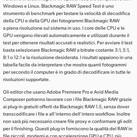
Netherlands
Windows e Linux. Blackmagic RAW Speed Test è uno
strumento di benchmark per testare la velocità di decodifica
New Zealand
della CPU e della GPU dei fotogrammi Blackmagic RAW
Norway
a piena risoluzione sul sistema in uso. I core delle CPU e le
GPU vengono rilevati automaticamente e utilizzati durante il
Poland
test per ottenere risultati accurati e realistici. Per avviare il test
basta selezionare Blackmagic RAW a bitrate costante 3:1, 5:1,
Portugal
8:1 o 12:1 e la risoluzione desiderata. I risultati appaiono in una
tabella facile da interpretare che mostra quanti fotogrammi
Singapore
per secondo il computer è in grado di decodificare in tutte le
risoluzioni supportate.
South Africa
Gli editor che usano Adobe Premiere Pro e Avid Media
Spain
Composer potranno lavorare con i file Blackmagic RAW grazie
Sweden
ai plug-in gratuiti offerti da Blackmagic RAW 1.5, senza dover
transcodificare i file e all’interno dell’intero workflow. Inoltre
Chinese Taipei
non sarà più necessario creare file proxy e conformare gli edit
per il finishing. Questi plug-in forniscono la qualità del RAW in
Turkey
file piccoli, moderni e con accelerazione GPU e CPU, più