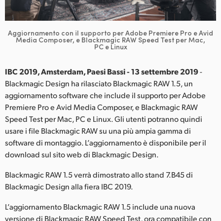
Finland
France
Aggiornamento con il supporto per Adobe Premiere Pro
e Avid
Media Composer, e Blackmagic RAW Speed Test per Mac,
PC e Linux
Germany
IBC 2019, Amsterdam, Paesi Bassi - 13 settembre 2019
-
Hong Kong SAR, China
Blackmagic Design ha rilasciato Blackmagic RAW 1.5, un
India
aggiornamento software che include il supporto per Adobe
Premiere Pro e Avid Media Composer, e Blackmagic RAW
Italia
Speed Test per Mac, PC e Linux. Gli utenti potranno quindi
usare i file Blackmagic RAW su una più ampia gamma di
Japan
software di montaggio. L’aggiornamento è disponibile per il
download sul sito web di Blackmagic Design.
Korea
Blackmagic RAW 1.5 verrà dimostrato allo stand 7.B45 di
Mexico
Blackmagic Design alla fiera IBC 2019.
Malaysia
L’aggiornamento Blackmagic RAW 1.5 include una nuova
versione di Blackmagic RAW Speed Test, ora compatibile con