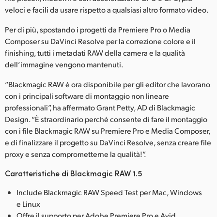
veloci e facili da usare rispetto a qualsiasi altro formato video.
UAE
Per di più, spostando i progetti da Premiere Pro o Media
Ukraine
Composer su DaVinci Resolve per la correzione colore e il
finishing, tutti i metadati RAW della camera e la qualità
United Kingdom
dell’immagine vengono mantenuti.
United States
“Blackmagic RAW è ora disponibile per gli editor che lavorano
con i principali software di montaggio non lineare
professionali”, ha affermato Grant Petty, AD di Blackmagic
Design. “È straordinario perché consente di fare il montaggio
con i file Blackmagic RAW su Premiere Pro e Media Composer,
e di finalizzare il progetto su DaVinci Resolve, senza creare file
proxy e senza comprometterne la qualità!”.
Caratteristiche di Blackmagic RAW 1.5
Include Blackmagic RAW Speed Test per Mac, Windows
e Linux
Offre il supporto per Adobe Premiere Pro e Avid