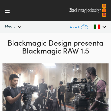
Media
Accedi
In primo piano
Blackmagic Design presenta
Argentina
Blackmagic RAW 1.5
Australia
Archivio
Austria
Immagini per i media
Brazil
Canada
China
Denmark