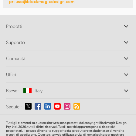
pr-usa@blackmagicdesign.com
Prodotti
Camere professionali
Supporto
DaVinci Resolve e Fusion
Switcher di produzione ATEM
Rivenditori
Comunità
Ultimatte
Centro assistenza
Registratori su disco
Contattaci
Splice Community
Uffici
Acquisizione e riproduzione
Cintel Scanner
Uffici
Conversione di standard
Paese:
Italy
Chi siamo
Convertitori broadcast
Partner
Monitoraggio
Seleziona un Paese
Seguici:
Media
Archiviazione in rete
MultiView
Argentina
Tutti gli elementi su questo sito web sono protetti dal copyright Blackmagic Design
Routing e distribuzione
Pty. Ltd. 2026, tutti i diritti riservati. Tutti i marchi appartengono ai rispettivi
proprietari. Il prezzo di vendita suggerito dal produttore esclude tasse di vendita
Streaming e codifica
Australia
e costi di spedizione. Questo sito web utilizza servizi di remarketing per mostrare