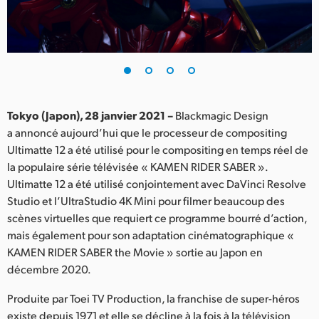
Finland
France
Germany
Hong Kong SAR, China
Tokyo (Japon), 28 janvier 2021 –
Blackmagic Design
a annoncé aujourd’hui que le processeur de compositing
India
Ultimatte 12 a été utilisé pour le compositing en temps réel de
la populaire série télévisée « KAMEN RIDER SABER ».
Italy
Ultimatte 12 a été utilisé conjointement avec DaVinci Resolve
Japan
Studio et l’UltraStudio 4K Mini pour filmer beaucoup des
scènes virtuelles que requiert ce programme bourré d’action,
Korea
mais également pour son adaptation cinématographique «
KAMEN RIDER SABER the Movie » sortie au Japon en
Mexico
décembre 2020.
Malaysia
Produite par Toei TV Production, la franchise de super-héros
existe depuis 1971 et elle se décline à la fois à la télévision