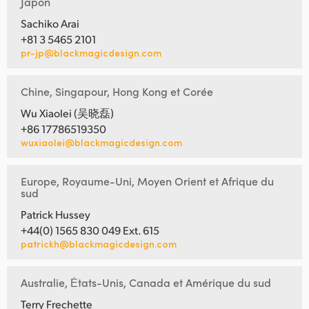
Japon
Sachiko Arai
+81 3 5465 2101
pr-jp@blackmagicdesign.com
Chine, Singapour, Hong Kong et Corée
Wu Xiaolei (吴晓磊)
+86 17786519350
wuxiaolei@blackmagicdesign.com
Europe, Royaume-Uni, Moyen Orient et Afrique du
sud
Patrick Hussey
+44(0) 1565 830 049 Ext. 615
patrickh@blackmagicdesign.com
Australie, Ėtats-Unis, Canada et Amérique du sud
Terry Frechette