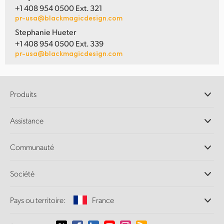
+1 408 954 0500 Ext. 321
pr-usa@blackmagicdesign.com
Stephanie Hueter
+1 408 954 0500 Ext. 339
pr-usa@blackmagicdesign.com
Produits
Caméras professionnelles
Assistance
Logiciels DaVinci Resolve et Fusion
Mélangeurs de production ATEM
Distributeurs
Communauté
Ultimatte
Centre d'assistance technique
Enregistreurs à disques
Contact
Communauté Splice
Société
Capture et lecture
Numérisation
de film Cintel
Bureaux
Conversion de standards
Pays ou territoire:
France
À propos de Blackmagic Design
Convertisseurs broadcast
Partenaires
Monitoring