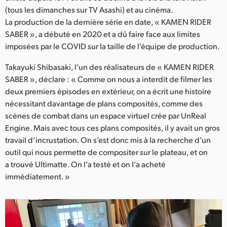
Netherlands
(tous les dimanches sur TV Asashi) et au cinéma.
La production de la dernière série en date, « KAMEN RIDER
New Zealand
SABER », a débuté en 2020 et a dû faire face aux limites
Norway
imposées par le COVID sur la taille de l’équipe de production.
Poland
Takayuki Shibasaki, l’un des réalisateurs de « KAMEN RIDER
SABER », déclare : « Comme on nous a interdit de filmer les
Portugal
deux premiers épisodes en extérieur, on a écrit une histoire
nécessitant davantage de plans composités, comme des
Singapore
scènes de combat dans un espace virtuel crée par UnReal
Engine. Mais avec tous ces plans composités, il y avait un gros
South Africa
travail d’incrustation. On s’est donc mis à la recherche d’un
outil qui nous permette de compositer sur le plateau, et on
Spain
a trouvé Ultimatte. On l’a testé et on l’a acheté
Sweden
immédiatement. »
Chinese Taipei
Turkey