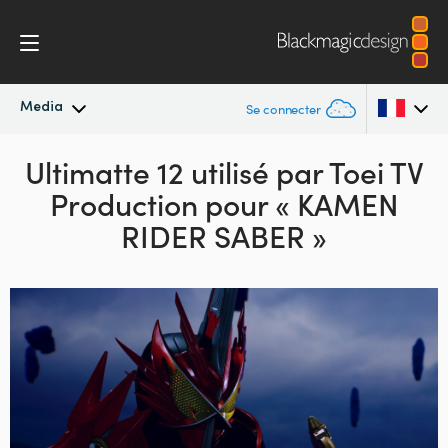
Media
Se connecter
Actualités
Ultimatte 12 utilisé
par Toei TV
Argentina
Production
pour « KAMEN
Australia
Archives de presse
RIDER SABER »
Austria
Images de presse
Brazil
Canada
China
Denmark