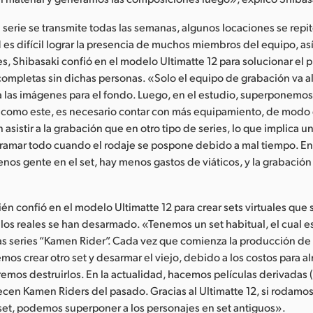
 serie se transmite todas las semanas, algunos locaciones se rep
d es difícil lograr la presencia de muchos miembros del equipo, a
ces, Shibasaki confió en el modelo Ultimatte 12 para solucionar el
completas sin dichas personas. «Solo el equipo de grabación va al
a las imágenes para el fondo. Luego, en el estudio, superponemos 
 como este, es necesario contar con más equipamiento, de modo
asistir a la grabación que en otro tipo de series, lo que implica u
ogramar todo cuando el rodaje se pospone debido a mal tiempo. E
enos gente en el set, hay menos gastos de viáticos, y la grabación
én confió en el modelo Ultimatte 12 para crear sets virtuales que
los reales se han desarmado. «Tenemos un set habitual, el cual 
as series “Kamen Rider”. Cada vez que comienza la producción d
os crear otro set y desarmar el viejo, debido a los costos para a
mos destruirlos. En la actualidad, hacemos películas derivadas 
ecen Kamen Riders del pasado. Gracias al Ultimatte 12, si rodamo
set, podemos superponer a los personajes en set antiguos».