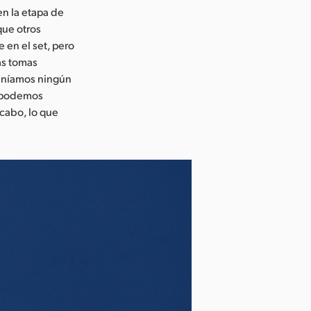
en la etapa de
que otros
 en el set, pero
as tomas
teníamos ningún
s podemos
 cabo, lo que