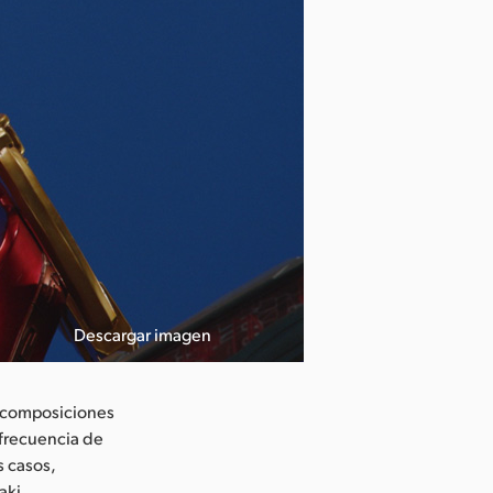
Descargar imagen
s composiciones
 frecuencia de
s casos,
aki.