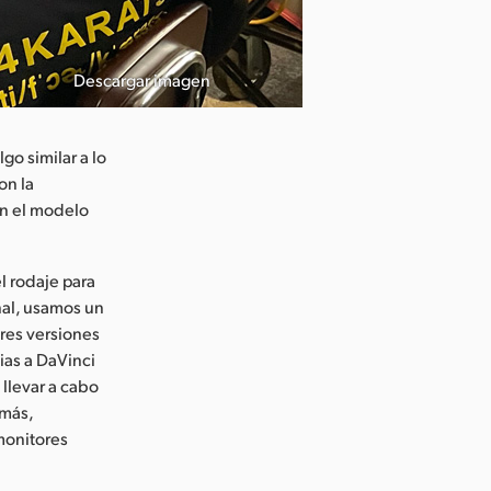
Descargar imagen
go similar a lo
on la
on el modelo
l rodaje para
eñal, usamos un
res versiones
ias a DaVinci
llevar a cabo
emás,
monitores