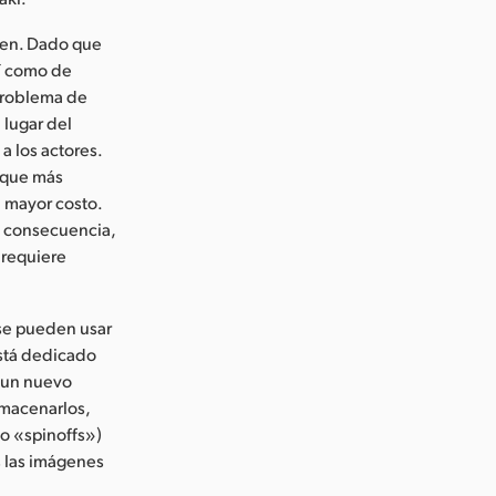
iten. Dado que
sí como de
 problema de
 lugar del
a los actores.
 que más
n mayor costo.
n consecuencia,
 requiere
 se pueden usar
está dedicado
e un nuevo
lmacenarlos,
(o «spinoffs»)
s las imágenes