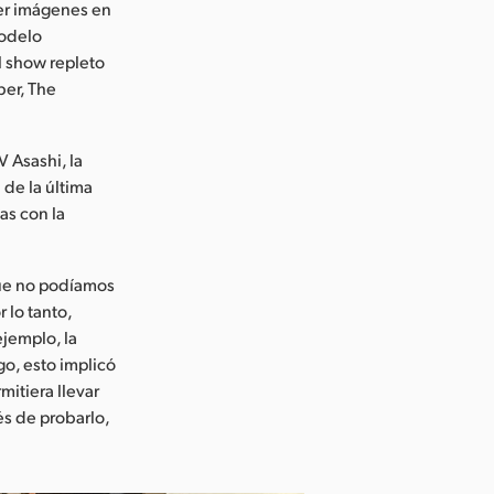
ner imágenes en
modelo
el show repleto
ber, The
 Asashi, la
de la última
as con la
que no podíamos
 lo tanto,
jemplo, la
go, esto implicó
itiera llevar
és de probarlo,