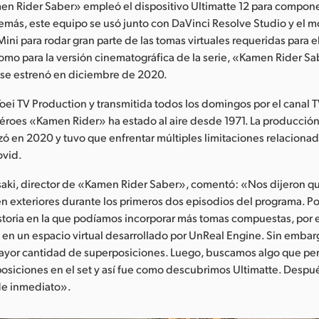
men Rider Saber» empleó el dispositivo Ultimatte 12 para compo
emás, este equipo se usó junto con DaVinci Resolve Studio y el 
Mini para rodar gran parte de las tomas virtuales requeridas para 
como para la versión cinematográfica de la serie, «Kamen Rider Sa
 se estrenó en diciembre de 2020.
oei TV Production y transmitida todos los domingos por el canal TV
éroes «Kamen Rider» ha estado al aire desde 1971. La producción 
 en 2020 y tuvo que enfrentar múltiples limitaciones relacionad
ovid.
saki, director de «Kamen Rider Saber», comentó: «Nos dijeron 
 en exteriores durante los primeros dos episodios del programa. Por
toria en la que podíamos incorporar más tomas compuestas, por e
 en un espacio virtual desarrollado por UnReal Engine. Sin embar
mayor cantidad de superposiciones. Luego, buscamos algo que perm
osiciones en el set y así fue como descubrimos Ultimatte. Despu
de inmediato».