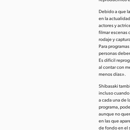
Debido a que la
en la actualida
actores y actri
filmar escenas 
rodaje y captur
Para programas
personas deben 
Es difícil repr
al contar con m
menos días».
Shibasaki tambi
incluso cuando 
a cada una de l
programa, podem
aunque no quere
en las que apar
de fondo en el 