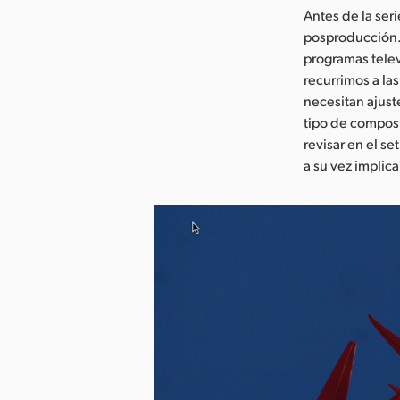
Antes de la ser
posproducción.
programas telev
recurrimos a la
necesitan ajust
tipo de compos
revisar en el s
a su vez implic