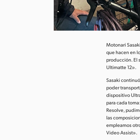
argar imagen
Motonari Sasaki
que hacen en lo
producción. El 
Ultimatte 12».
Sasaki continuó
poder transporta
dispositivo Ult
para cada toma:
Resolve, pudimo
las composicion
empleamos otro
Video Assist».