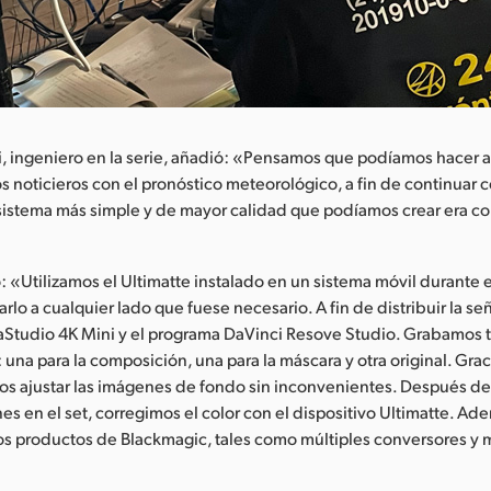
, ingeniero en la serie, añadió: «Pensamos que podíamos hacer al
s noticieros con el pronóstico meteorológico, a fin de continuar c
sistema más simple y de mayor calidad que podíamos crear era c
: «Utilizamos el Ultimatte instalado en un sistema móvil durante e
rlo a cualquier lado que fuese necesario. A fin de distribuir la s
raStudio 4K Mini y el programa DaVinci Resove Studio. Grabamos t
 una para la composición, una para la máscara y otra original. Grac
s ajustar las imágenes de fondo sin inconvenientes. Después de 
es en el set, corregimos el color con el dispositivo Ultimatte. Ad
s productos de Blackmagic, tales como múltiples conversores y 