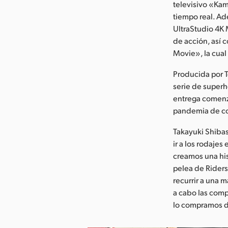
televisivo «Ka
tiempo real. Ad
UltraStudio 4K 
de acción, así 
Movie», la cual
Producida por T
serie de superh
entrega comenzó
pandemia de c
Takayuki Shiba
ir a los rodajes
creamos una his
pelea de Riders
recurrir a una 
a cabo las comp
lo compramos 