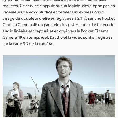
réalistes. Ce service s’appuie sur un logiciel développé par les
UAE
ingénieurs de Voxx Studios et permet aux expressions du
visage du doubleur d’être enregistrées à 24 i/s sur une Pocket
Ukraine
Cinema Camera 4K en parallèle des pistes audio. Le timecode
United Kingdom
audio linéaire est capturé et envoyé vers la Pocket Cinema
Camera 4K en temps réel. L’audio et la vidéo sont enregistrés
United States
sur la carte SD de la caméra.