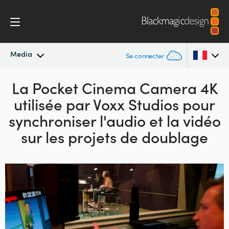
Media
Se connecter
Actualités
La Pocket Cinema Camera 4K
Argentina
utilisée
par Voxx Studios pour
Australia
Archives de presse
synchroniser
l'audio et la vidéo
Austria
sur les projets de doublage
Images de presse
Brazil
Canada
China
Denmark