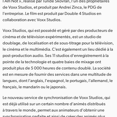
Netherlands
I Am Not », réalisé par Tunde Skovran, l'un des propriétaires
de Voxx Studios, et produit par Andrei Zinca, le PDG de
New Zealand
l'entreprise. Le film est produit par Double 4 Studios en
collaboration avec Voxx Studios.
Norway
Voxx Studios, qui est possédé et géré par des producteurs de
Poland
cinéma et de télévision expérimentés, est un studio de
doublage, de localisation et de sous-titrage pour la télévision,
Portugal
le cinéma et le multimédia. C’est également un lieu dédié à la
post-production audio. Ses 11 studios d'enregistrement à la
Singapore
pointe de la technologie et quatre baies de mixage ont
produit plus de 5 000 heures de contenu doublé. La société
South Africa
est en mesure de fournir des services dans une multitude de
Spain
langues, dont l'anglais, l'espagnol, le portugais, l'allemand, le
français, le mandarin ou le japonais.
Sweden
Le nouveau service de synchronisation de Voxx Studios, qui
Chinese Taipei
est déjà utilisé sur un certain nombre d'animés distribués
à travers le monde, permet aux animateurs d'obtenir une
Turkey
synchronisation parfaite et ainsi de créer des animés plus