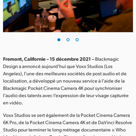
Finland
France
Germany
Hong Kong SAR, China
India
Fremont, Californie – 15 décembre 2021 –
Blackmagic
Design a annoncé aujourd'hui que Voxx Studios (Los
Italy
Angeles), l'une des meilleures sociétés de post audio et de
localisation, a développé un nouveau service à l’aide de la
Japan
Blackmagic Pocket Cinema Camera 4K pour synchroniser
l’audio des talents avec l’expression de leur visage capturée
Korea
en vidéo.
Mexico
Voxx Studios se sert également de la Pocket Cinema Camera
6K Pro, de la Pocket Cinema Camera 4K et de DaVinci Resolve
Malaysia
Studio pour terminer le long métrage documentaire « Who