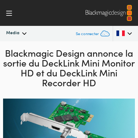
Media
Se connecter
Blackmagic Design
Actualités
annonce
la
Argentina
sortie du
DeckLink Mini Monitor
Australia
Archives de presse
HD
et du DeckLink Mini
Austria
Recorder HD
Images de presse
Brazil
Canada
China
Denmark