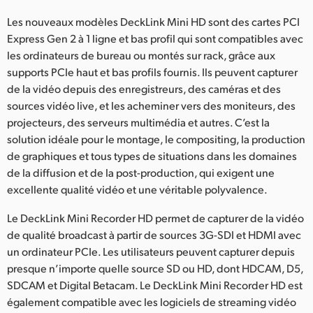
UAE
Les nouveaux modèles DeckLink Mini HD sont des cartes PCI
Express Gen 2 à 1 ligne et bas profil qui sont compatibles avec
Ukraine
les ordinateurs de bureau ou montés sur rack, grâce aux
supports PCIe haut et bas profils fournis. Ils peuvent capturer
United Kingdom
de la vidéo depuis des enregistreurs, des caméras et des
sources vidéo live, et les acheminer vers des moniteurs, des
United States
projecteurs, des serveurs multimédia et autres. C’est la
solution idéale pour le montage, le compositing, la production
de graphiques et tous types de situations dans les domaines
de la diffusion et de la post-production, qui exigent une
excellente qualité vidéo et une véritable polyvalence.
Le DeckLink Mini Recorder HD permet de capturer de la vidéo
de qualité broadcast à partir de sources 3G-SDI et HDMI avec
un ordinateur PCIe. Les utilisateurs peuvent capturer depuis
presque n’importe quelle source SD ou HD, dont HDCAM, D5,
SDCAM et Digital Betacam. Le DeckLink Mini Recorder HD est
également compatible avec les logiciels de streaming vidéo