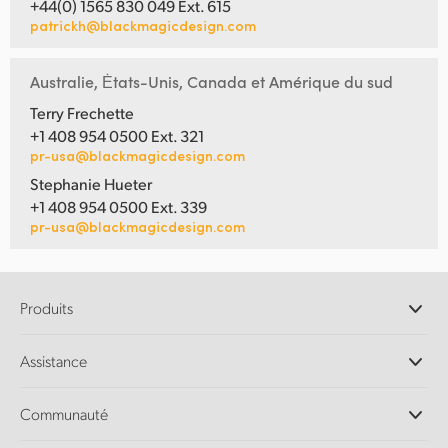
+44(0) 1565 830 049 Ext. 615
patrickh@blackmagicdesign.com
Australie, Ėtats-Unis, Canada et Amérique du sud
Terry Frechette
+1 408 954 0500 Ext. 321
pr-usa@blackmagicdesign.com
Stephanie Hueter
+1 408 954 0500 Ext. 339
pr-usa@blackmagicdesign.com
Produits
Caméras professionnelles
Assistance
Logiciels DaVinci Resolve et Fusion
Mélangeurs de production ATEM
Distributeurs
Communauté
Ultimatte
Centre d'assistance technique
Enregistreurs à disques
Contact