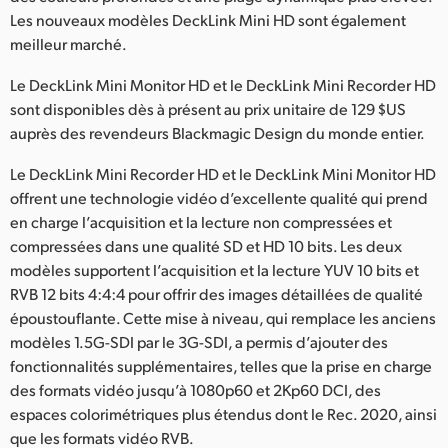
Netherlands
Les nouveaux modèles DeckLink Mini HD sont également
meilleur marché.
New Zealand
Le DeckLink Mini Monitor HD et le DeckLink Mini Recorder HD
Norway
sont disponibles dès à présent au prix unitaire de 129 $US
Poland
auprès des revendeurs Blackmagic Design du monde entier.
Le DeckLink Mini Recorder HD et le DeckLink Mini Monitor HD
Portugal
offrent une technologie vidéo d’excellente qualité qui prend
Singapore
en charge l’acquisition et la lecture non compressées et
compressées dans une qualité SD et HD 10 bits. Les deux
South Africa
modèles supportent l’acquisition et la lecture YUV 10 bits et
RVB 12 bits 4:4:4 pour offrir des images détaillées de qualité
Spain
époustouflante. Cette mise à niveau, qui remplace les anciens
modèles 1.5G-SDI par le 3G-SDI, a permis d’ajouter des
Sweden
fonctionnalités supplémentaires, telles que la prise en charge
Chinese Taipei
des formats vidéo jusqu’à 1080p60 et 2Kp60 DCI, des
espaces colorimétriques plus étendus dont le Rec. 2020, ainsi
Turkey
que les formats vidéo RVB.