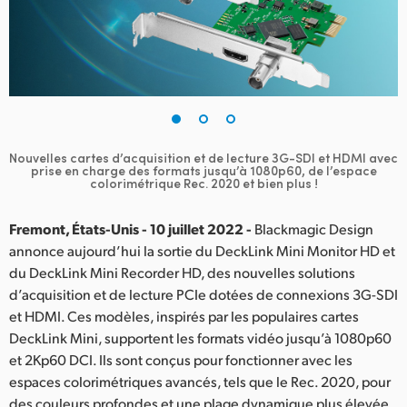
Finland
France
Germany
Hong Kong SAR, China
Nouvelles cartes d’acquisition et de lecture 3G-SDI et HDMI avec
prise en
charge des formats jusqu’à 1080p60, de l’espace
India
colorimétrique Rec. 2020 et bien plus !
Italy
Fremont, États-Unis - 10 juillet 2022 -
Blackmagic Design
annonce aujourd’hui la sortie du DeckLink Mini Monitor HD et
Japan
du DeckLink Mini Recorder HD, des nouvelles solutions
Korea
d’acquisition et de lecture PCIe dotées de connexions 3G-SDI
et HDMI. Ces modèles, inspirés par les populaires cartes
Mexico
DeckLink Mini, supportent les formats vidéo jusqu’à 1080p60
et 2Kp60 DCI. Ils sont conçus pour fonctionner avec les
Malaysia
espaces colorimétriques avancés, tels que le Rec. 2020, pour
des couleurs profondes et une plage dynamique plus élevée.