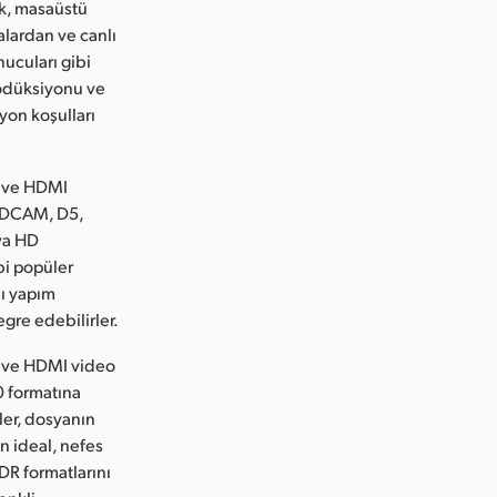
ak, masaüstü
alardan ve canlı
ucuları gibi
prodüksiyonu ve
yon koşulları
I ve HDMI
 HDCAM, D5,
ya HD
bi popüler
lı yapım
gre edebilirler.
I ve HDMI video
0 formatına
ler, dosyanın
n ideal, nefes
DR formatlarını