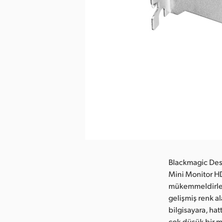
Blackmagic Des
Mini Monitor HD,
mükemmeldirler.
gelişmiş renk a
bilgisayara, hat
çok düşük bir m