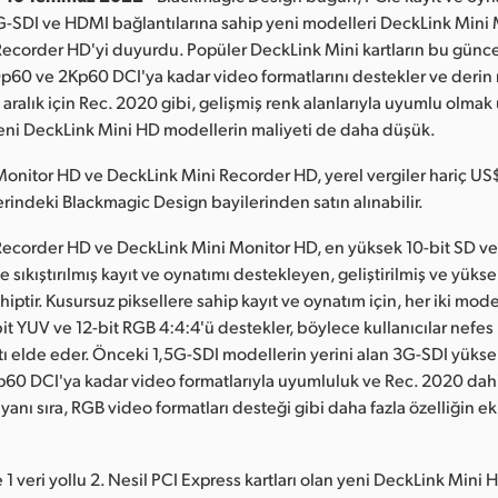
-SDI ve HDMI bağlantılarına sahip yeni modelleri DeckLink Mini
ecorder HD'yi duyurdu. Popüler DeckLink Mini kartların bu günc
p60 ve 2Kp60 DCI'ya kadar video formatlarını destekler ve derin 
aralık için Rec. 2020 gibi, gelişmiş renk alanlarıyla uyumlu olmak
 Yeni DeckLink Mini HD modellerin maliyeti de daha düşük.
onitor HD ve DeckLink Mini Recorder HD, yerel vergiler hariç US$
rindeki Blackmagic Design bayilerinden satın alınabilir.
Recorder HD ve DeckLink Mini Monitor HD, en yüksek 10-bit SD ve
ve sıkıştırılmış kayıt ve oynatımı destekleyen, geliştirilmiş ve yüks
hiptir. Kusursuz piksellere sahip kayıt ve oynatım için, her iki mod
bit YUV ve 12-bit RGB 4:4:4'ü destekler, böylece kullanıcılar nefes
ıntı elde eder. Önceki 1,5G-SDI modellerin yerini alan 3G-SDI yükse
60 DCI'ya kadar video formatlarıyla uyumluluk ve Rec. 2020 dahi
 yanı sıra, RGB video formatları desteği gibi daha fazla özelliğin 
e 1 veri yollu 2. Nesil PCI Express kartları olan yeni DeckLink Mini