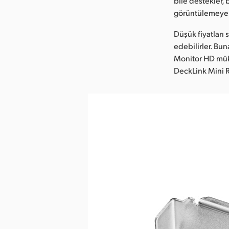
bile destekler,
görüntülemeye
Düşük fiyatları 
edebilirler. Bun
Monitor HD müke
DeckLink Mini R