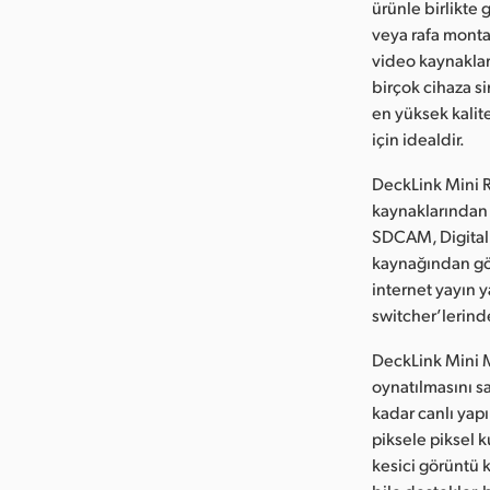
ürünle birlikte
veya rafa montaj
video kaynaklar
birçok cihaza s
en yüksek kalit
için idealdir.
DeckLink Mini R
kaynaklarından 
SDCAM, Digital
kaynağından gör
internet yayın y
switcher’lerind
DeckLink Mini M
oynatılmasını s
kadar canlı yap
piksele piksel k
kesici görüntü 