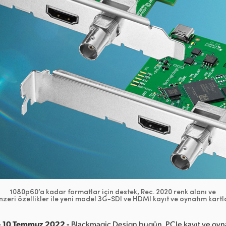
1080p60’a kadar formatlar için destek, Rec. 2020 renk alanı ve
nzeri özellikler ile yeni model 3G-SDI ve HDMI kayıt ve oynatım kartla
- 10 Temmuz 2022 -
Blackmagic Design bugün, PCIe kayıt ve oyn