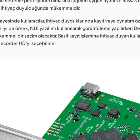
 bu nedenle profesyonel olmasına rağmen uygun fiyatlı ve hassas r
 ihtiyaç duyulduğunda mükemmeldir.
sayesinde kullanıcılar, ihtiyaç duyduklarında kayıt veya oynatım öze
a iyi bir örnek, NLE yazılımı kullanılarak görüntüleme yapılırken D
mmel bir seçim olacaktır. Basit kayıt işlemine ihtiyaç duyan kullan
ecorder HD'yi seçebilirler.