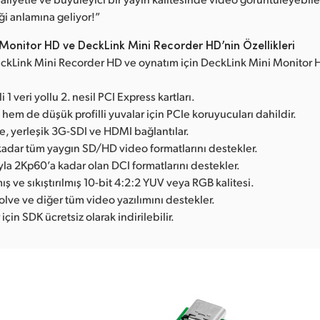
i anlamına geliyor!”
Monitor HD ve DeckLink Mini Recorder HD’nin Özellikleri
DeckLink Mini Recorder HD ve oynatım için DeckLink Mini Monitor
i 1 veri yollu 2. nesil PCI Express kartları.
em de düşük profilli yuvalar için PCIe koruyucuları dahildir.
, yerleşik 3G-SDI ve HDMI bağlantılar.
adar tüm yaygın SD/HD video formatlarını destekler.
ıyla 2Kp60’a kadar olan DCI formatlarını destekler.
mış ve sıkıştırılmış 10-bit 4:2:2 YUV veya RGB kalitesi.
lve ve diğer tüm video yazılımını destekler.
r için SDK ücretsiz olarak indirilebilir.