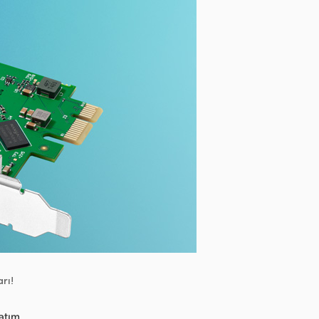
rı!
atım