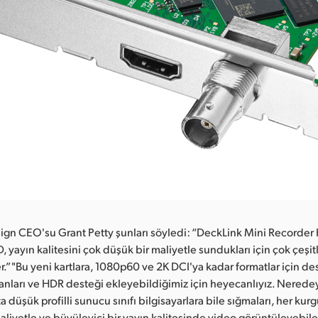
ign CEO'su Grant Petty şunları söyledi: “DeckLink Mini Recorder
 yayın kalitesini çok düşük bir maliyetle sundukları için çok çeşitli 
” "Bu yeni kartlara, 1080p60 ve 2K DCI'ya kadar formatlar için des
lanları ve HDR desteği ekleyebildiğimiz için heyecanlıyız. Nerede
ta düşük profilli sunucu sınıfı bilgisayarlara bile sığmaları, her kur
aliyetle ve büyüleyici bir yayın kalitesinde video görüntüleyebil