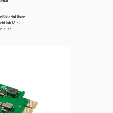
enkli
lliklerini ilave
eckLink Mini
ıcılar,