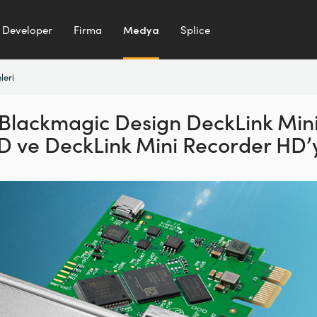
Developer
Firma
Medya
Splice
leri
Blackmagic Design
DeckLink Min
HD
ve DeckLink Mini Recorder HD’