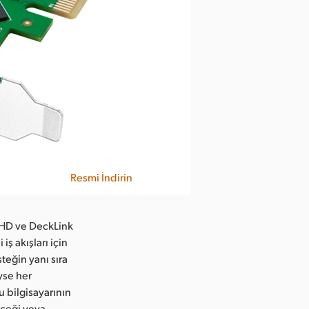
Resmi İndirin
 HD ve DeckLink
iş akışları için
teğin yanı sıra
yse her
gu bilgisayarının
eceği veya