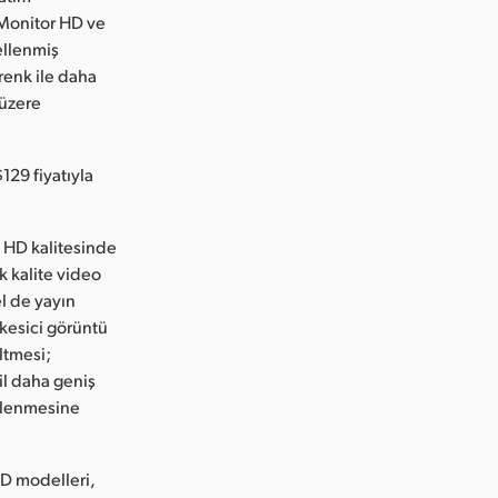
 Monitor HD ve
ellenmiş
renk ile daha
 üzere
129 fiyatıyla
 HD kalitesinde
ek kalite video
el de yayın
 kesici görüntü
ltmesi;
l daha geniş
eklenmesine
 HD modelleri,