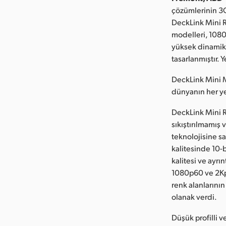
çözümlerinin 3G
DeckLink Mini R
modelleri, 1080
yüksek dinamik 
tasarlanmıştır.
DeckLink Mini M
dünyanın her ye
DeckLink Mini 
sıkıştırılmamış 
teknolojisine sa
kalitesinde 10-
kalitesi ve ayr
1080p60 ve 2Kp
renk alanlarının
olanak verdi.
Düşük profilli v