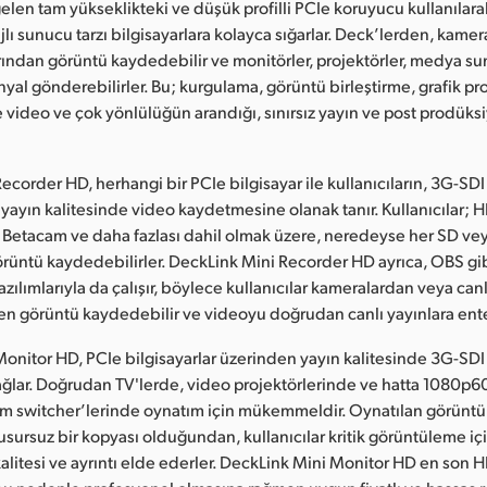
 gelen tam yükseklikteki ve düşük profilli PCIe koruyucu kullanılar
lı sunucu tarzı bilgisayarlara kolayca sığarlar. Deck’lerden, kamer
ından görüntü kaydedebilir ve monitörler, projektörler, medya sun
inyal gönderebilirler. Bu; kurgulama, görüntü birleştirme, grafik 
e video ve çok yönlülüğün arandığı, sınırsız yayın ve post prodüksi
ecorder HD, herhangi bir PCIe bilgisayar ile kullanıcıların, 3G-SD
yayın kalitesinde video kaydetmesine olanak tanır. Kullanıcılar;
 Betacam ve daha fazlası dahil olmak üzere, neredeyse her SD ve
üntü kaydedebilirler. DeckLink Mini Recorder HD ayrıca, OBS gi
azılımlarıyla da çalışır, böylece kullanıcılar kameralardan veya can
en görüntü kaydedebilir ve videoyu doğrudan canlı yayınlara ente
onitor HD, PCIe bilgisayarlar üzerinden yayın kalitesinde 3G-SD
ağlar. Doğrudan TV'lerde, video projektörlerinde ve hatta 1080p6
ım switcher’lerinde oynatım için mükemmeldir. Oynatılan görüntü
usursuz bir kopyası olduğundan, kullanıcılar kritik görüntüleme içi
kalitesi ve ayrıntı elde ederler. DeckLink Mini Monitor HD en son H