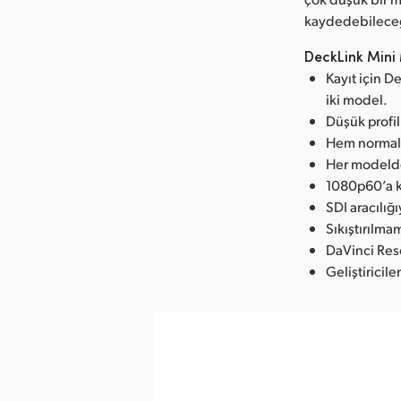
kaydedebileceğ
DeckLink Mini 
Kayıt için 
iki model.
Düşük profill
Hem normal h
Her modelde
1080p60’a k
SDI aracılığ
Sıkıştırılma
DaVinci Reso
Geliştiricile