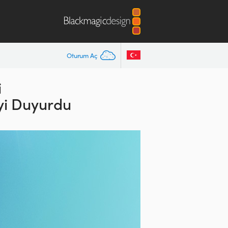
Oturum Aç
i
yi Duyurdu