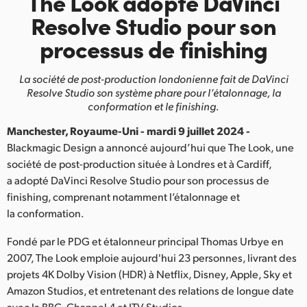
The Look adopte DaVinci
Finland
Resolve Studio pour son
processus de finishing
France
Germany
La société de post-production londonienne fait de
DaVinci
Resolve Studio son système phare pour l’étalonnage, la
Hong Kong SAR, China
conformation et le finishing.
Manchester, Royaume-Uni - mardi 9 juillet 2024 -
India
Blackmagic Design a annoncé aujourd’hui que The Look, une
Italy
société de post-production située à Londres et à Cardiff,
a adopté DaVinci Resolve Studio pour son processus de
Japan
finishing, comprenant notamment l’étalonnage et
la conformation.
Korea
Fondé par le PDG et étalonneur principal Thomas Urbye en
Mexico
2007, The Look emploie aujourd'hui 23 personnes, livrant des
projets 4K Dolby Vision (HDR) à Netflix, Disney, Apple, Sky et
Malaysia
Amazon Studios, et entretenant des relations de longue date
avec la BBC, Channel 4 et ITV Studios.