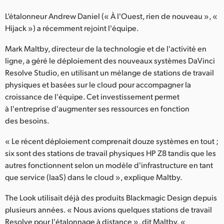
UAE
L’étalonneur Andrew Daniel (« À l'Ouest, rien de nouveau », «
Hijack ») a récemment rejoint l'équipe.
Ukraine
Mark Maltby, directeur de la technologie et de l'activité en
United Kingdom
ligne, a géré le déploiement des nouveaux systèmes DaVinci
Resolve Studio, en utilisant un mélange de stations de travail
United States
physiques et basées sur le cloud pour accompagner la
croissance de l'équipe. Cet investissement permet
à l'entreprise d'augmenter ses ressources en fonction
des besoins.
« Le récent déploiement comprenait douze systèmes en tout ;
six sont des stations de travail physiques HP Z8 tandis que les
autres fonctionnent selon un modèle d'infrastructure en tant
que service (IaaS) dans le cloud », explique Maltby.
The Look utilisait déjà des produits Blackmagic Design depuis
plusieurs années. « Nous avions quelques stations de travail
Resolve pour l'étalonnage à distance », dit Maltby. «