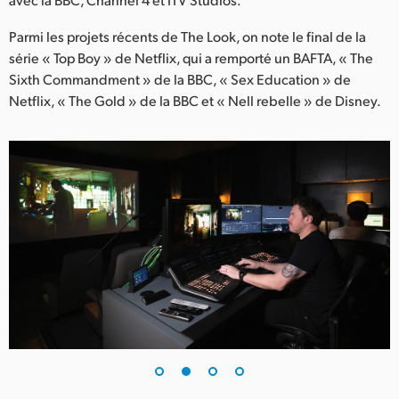
Netherlands
Parmi les projets récents de The Look, on note le final de la
New Zealand
série « Top Boy » de Netflix, qui a remporté un BAFTA, « The
Norway
Sixth Commandment » de la BBC, « Sex Education » de
Netflix, « The Gold » de la BBC et « Nell rebelle » de Disney.
Poland
Portugal
Singapore
South Africa
Spain
Sweden
Chinese Taipei
Turkey