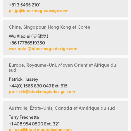
+81 3 5465 2101
pr-jp@blackmagicdesign.com
Chine, Singapour, Hong Kong et Corée
Wu Xiaolei (吴晓磊)
+86 17786519350
wuxiaolei@blackmagicdesign.com
Europe, Royaume-Uni, Moyen Orient et Afrique du
sud
Patrick Hussey
+44(0) 1565 830 049 Ext. 615
patrickh@blackmagicdesign.com
Australie, Ėtats-Unis, Canada et Amérique du sud
Terry Frechette
+1 408 954 0500 Ext. 321
pr-usa@blackmagicdesign.com