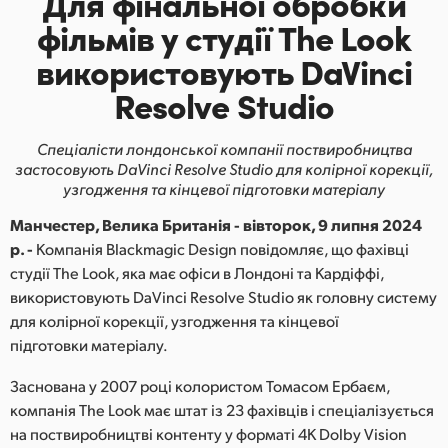
Для фінальної обробки
Finland
фільмів у студії The Look
використовують DaVinci
France
Resolve Studio
Germany
Спеціалісти лондонської компанії поствиробництва
Hong Kong SAR, China
застосовують
DaVinci Resolve Studio для колірної корекції,
узгодження та кінцевої підготовки матеріалу
India
Манчестер, Велика Британія - вівторок, 9 липня 2024
Italy
р. -
Компанія Blackmagic Design повідомляє, що фахівці
студії The Look, яка має офіси в Лондоні та Кардіффі,
Japan
використовують DaVinci Resolve Studio як головну систему
для колірної корекції, узгодження та кінцевої
Korea
підготовки матеріалу.
Mexico
Заснована у 2007 році колористом Томасом Ербаєм,
Malaysia
компанія The Look має штат із 23 фахівців і спеціалізується
на поствиробництві контенту у форматі 4K Dolby Vision