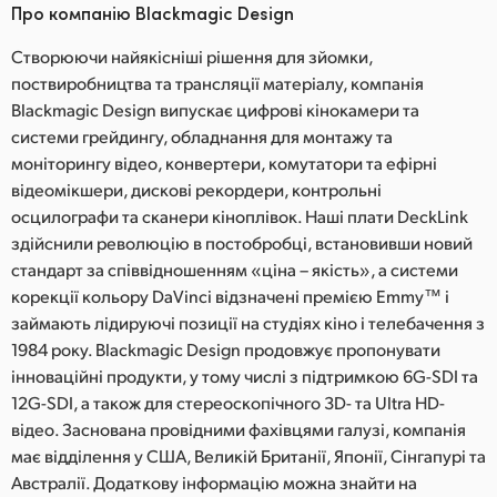
Про компанію Blackmagic Design
Створюючи найякісніші рішення для зйомки,
поствиробництва та трансляції матеріалу, компанія
Blackmagic Design випускає цифрові кінокамери та
системи грейдингу, обладнання для монтажу та
моніторингу відео, конвертери, комутатори та ефірні
відеомікшери, дискові рекордери, контрольні
осцилографи та сканери кіноплівок. Наші плати DeckLink
здійснили революцію в постобробці, встановивши новий
стандарт за співвідношенням «ціна – якість», а системи
корекції кольору DaVinci відзначені премією Emmy™ і
займають лідируючі позиції на студіях кіно і телебачення з
1984 року. Blackmagic Design продовжує пропонувати
інноваційні продукти, у тому числі з підтримкою 6G-SDI та
12G-SDI, а також для стереоскопічного 3D- та Ultra HD-
відео. Заснована провідними фахівцями галузі, компанія
має відділення у США, Великій Британії, Японії, Сінгапурі та
Австралії. Додаткову інформацію можна знайти на