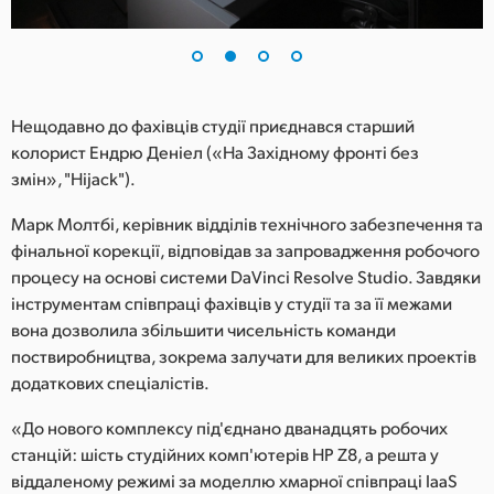
UAE
Ukraine
United Kingdom
Нещодавно до фахівців студії приєднався старший
колорист Ендрю Деніел («На Західному фронті без
United States
змін», "Hijack").
Марк Молтбі, керівник відділів технічного забезпечення та
фінальної корекції, відповідав за запровадження робочого
процесу на основі системи DaVinci Resolve Studio. Завдяки
інструментам співпраці фахівців у студії та за її межами
вона дозволила збільшити чисельність команди
поствиробництва, зокрема залучати для великих проектів
додаткових спеціалістів.
«До нового комплексу під'єднано дванадцять робочих
станцій: шість студійних комп'ютерів HP Z8, а решта у
віддаленому режимі за моделлю хмарної співпраці IaaS