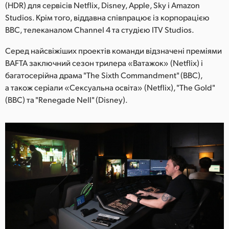
Netherlands
(HDR) для сервісів Netflix, Disney, Apple, Sky і Amazon
Studios. Крім того, віддавна співпрацює із корпорацією
New Zealand
BBC, телеканалом Channel 4 та студією ITV Studios.
Norway
Серед найсвіжіших проектів команди відзначені преміями
BAFTA заключний сезон трилера «Ватажок» (Netflix) і
Poland
багатосерійна драма "The Sixth Commandment" (BBC),
а також серіали «Сексуальна освіта» (Netflix), "The Gold"
Portugal
(BBC) та "Renegade Nell" (Disney).
Singapore
South Africa
Spain
Sweden
Chinese Taipei
Turkey