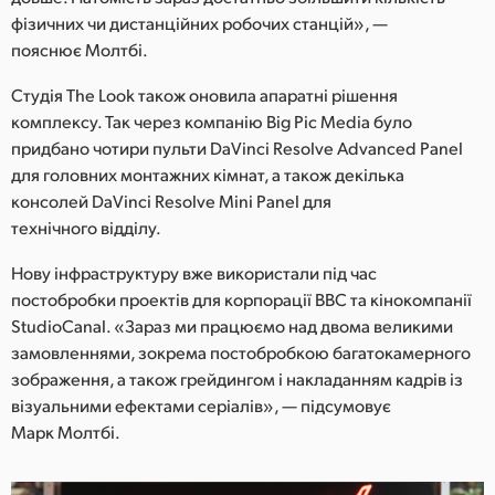
фізичних чи дистанційних робочих станцій», —
пояснює Молтбі.
Студія The Look також оновила апаратні рішення
комплексу. Так через компанію Big Pic Media було
придбано чотири пульти DaVinci Resolve Advanced Panel
для головних монтажних кімнат, а також декілька
консолей DaVinci Resolve Mini Panel для
технічного відділу.
Нову інфраструктуру вже використали під час
постобробки проектів для корпорації BBC та кінокомпанії
StudioCanal. «Зараз ми працюємо над двома великими
замовленнями, зокрема постобробкою багатокамерного
зображення, а також грейдингом і накладанням кадрів із
візуальними ефектами серіалів», — підсумовує
Марк Молтбі.