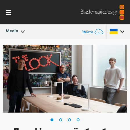
Media
Увійти
Останні новини
Argentina
Australia
Архів новин
Austria
Галерея зображень
Brazil
Canada
China
Denmark