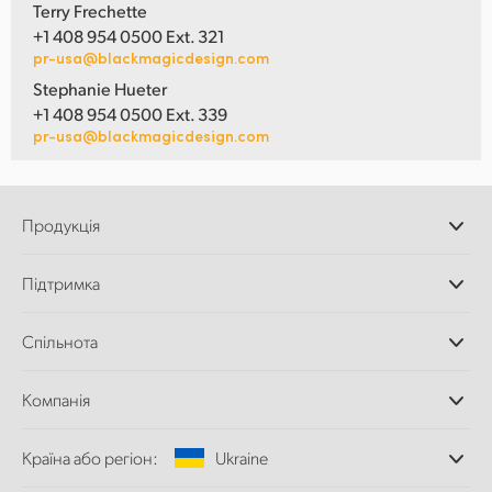
Terry Frechette
+1 408 954 0500 Ext. 321
pr-usa@blackmagicdesign.com
Stephanie Hueter
+1 408 954 0500 Ext. 339
pr-usa@blackmagicdesign.com
Продукція
Професійні камери
Підтримка
Додатки DaVinci
Resolve і Fusion
Дилери
Спільнота
Відеомікшери ATEM
Центр підтримки
Ultimatte
Зворотній зв'язок
Splice Community
Компанія
Дискові рекордери
Захоплення
Офіси
та відтворення
Країна або регіон:
Ukraine
Про нас
Сканер Cintel