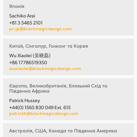
Японія
Sachiko Arai
+81 3 5465 2101
pr-jp@blackmagicdesign.com
Китай, Сінгапур, Гонконг та Корея
Wu Xiaolei (吴晓磊)
+86 17786519350
wuxiaolei@blackmagicdesign.com
Європа, Великобританія, Близький Схід та
Південна Африка
Patrick Hussey
+44(0) 1565 830 049 Ext. 615
patrickh@blackmagicdesign.com
Австралія, США, Канада та Південна Америка