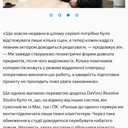
«Ще зовсім недавно в цілому серіалі потрібно було
відстежувати лише кілька сцен, а тепер кожен кадр із
певним актором доводиться редагувати, — продовжує він.
— Ми завжди створюємо геометричні форми довкола
предметів, після чого виділяємо їх. Кілька помічників
колористів можуть у режимі віддаленої співпраці
оперативно виконати цю роботу, а швидкість підготовки
проекту не проходить повз уваги замовників».
Ще однією вагомою перевагою додатка DaVinci Resolve
Studio було те, що, на відміну від інших систем, він
сумісний як із Mac, так і ПК. «Раніше до одного сервера ми
могли підключати лише певні комп'ютери. Через таке
обмеження в студії доводилося перебувати набагато
довше. Натомість зараз достатньо збільшити кількість