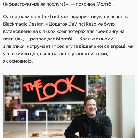
(інфраструктура як послуга)», — пояснює Молтбі.
Фахівці компанії The Look уже використовували рішення
Blackmagic Design. «Додаток DaVinci Resolve було
встановлено на кількох комп'ютерах для грейдингу на
локаціях, — розповідає Молтбі. — Коли ж в ньому
з'явилися інструменти трекінгу та віддаленої співпраці, ми
усвідомили доцільність застосування системи,
як основної».