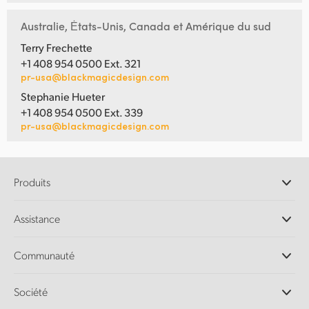
Australie, Ėtats-Unis, Canada et Amérique du sud
Terry Frechette
+1 408 954 0500 Ext. 321
pr-usa@blackmagicdesign.com
Stephanie Hueter
+1 408 954 0500 Ext. 339
pr-usa@blackmagicdesign.com
Produits
Caméras professionnelles
Assistance
Logiciels DaVinci Resolve et Fusion
Mélangeurs de production ATEM
Distributeurs
Communauté
Ultimatte
Centre d'assistance technique
Enregistreurs à disques
Contact
Communauté Splice
Société
Capture et lecture
Numérisation
de film Cintel