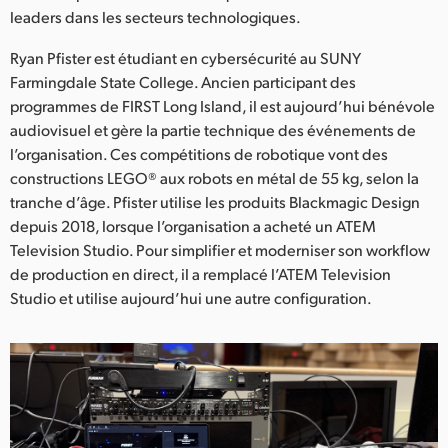
Netherlands
leaders dans les secteurs technologiques.
New Zealand
Ryan Pfister est étudiant en cybersécurité au SUNY
Farmingdale State College. Ancien participant des
Norway
programmes de FIRST Long Island, il est aujourd’hui bénévole
audiovisuel et gère la partie technique des événements de
Poland
l’organisation. Ces compétitions de robotique vont des
Portugal
constructions LEGO® aux robots en métal de 55 kg, selon la
tranche d’âge. Pfister utilise les produits Blackmagic Design
Singapore
depuis 2018, lorsque l’organisation a acheté un ATEM
Television Studio. Pour simplifier et moderniser son workflow
South Africa
de production en direct, il a remplacé l’ATEM Television
Studio et utilise aujourd’hui une autre configuration.
Spain
Sweden
Chinese Taipei
Turkey