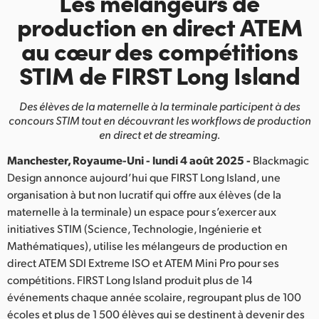
Les mélangeurs de
Finland
production
en direct ATEM
au cœur
des
compétitions
France
STIM
de FIRST Long Island
Germany
Des élèves de la maternelle à la terminale participent à des
Hong Kong SAR, China
concours
STIM tout en découvrant les workflows de production
en direct et de streaming.
India
Manchester, Royaume-Uni - lundi 4 août 2025 -
Blackmagic
Italy
Design annonce aujourd’hui que FIRST Long Island, une
organisation à but non lucratif qui offre aux élèves (de la
Japan
maternelle à la terminale) un espace pour s’exercer aux
initiatives STIM (Science, Technologie, Ingénierie et
Korea
Mathématiques), utilise les mélangeurs de production en
Mexico
direct ATEM SDI Extreme ISO et ATEM Mini Pro pour ses
compétitions. FIRST Long Island produit plus de 14
Malaysia
événements chaque année scolaire, regroupant plus de 100
écoles et plus de 1 500 élèves qui se destinent à devenir des