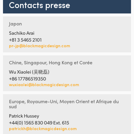
Contacts presse
Japon
Sachiko Arai
+81 3 5465 2101
pr-jp@blackmagicdesign.com
Chine, Singapour, Hong Kong et Corée
Wu Xiaolei (吴晓磊)
+86 17786519350
wuxiaolei@blackmagicdesign.com
Europe, Royaume-Uni, Moyen Orient et Afrique du
sud
Patrick Hussey
+44(0) 1565 830 049 Ext. 615
patrickh@blackmagicdesign.com