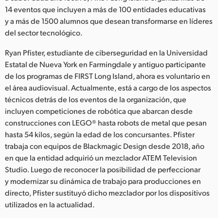
Netherlands
14 eventos que incluyen a más de 100 entidades educativas
y a más de 1500 alumnos que desean transformarse en líderes
New Zealand
del sector tecnológico.
Norway
Ryan Pfister, estudiante de ciberseguridad en la Universidad
Poland
Estatal de Nueva York en Farmingdale y antiguo participante
de los programas de FIRST Long Island, ahora es voluntario en
Portugal
el área audiovisual. Actualmente, está a cargo de los aspectos
técnicos detrás de los eventos de la organización, que
Singapore
incluyen competiciones de robótica que abarcan desde
construcciones con LEGO® hasta robots de metal que pesan
South Africa
hasta 54 kilos, según la edad de los concursantes. Pfister
trabaja con equipos de Blackmagic Design desde 2018, año
España
en que la entidad adquirió un mezclador ATEM Television
Sweden
Studio. Luego de reconocer la posibilidad de perfeccionar
y modernizar su dinámica de trabajo para producciones en
Chinese Taipei
directo, Pfister sustituyó dicho mezclador por los dispositivos
utilizados en la actualidad.
Turkey