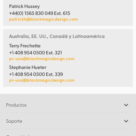
Patrick Hussey
+44(0) 1565 830 049 Ext. 615
patrickh@blackmagicdesign.com
Australia, EE. UU., Canadá y Latinoamérica
Terry Frechette
+1 408 954 0500 Ext. 321
pr-usa@blackmagicdesign.com
Stephanie Hueter
+1 408 954 0500 Ext. 339
pr-usa@blackmagicdesign.com
Productos
Cámaras profesionales
Soporte
DaVinci Resolve y Fusion
Mezcladores ATEM
Distribuidores