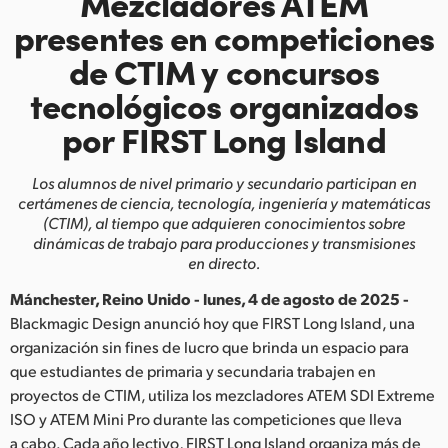
Mezcladores ATEM
Finland
presentes en competiciones
de CTIM y concursos
France
tecnológicos
organizados
Germany
por FIRST Long Island
Hong Kong SAR, China
Los alumnos de nivel primario y secundario participan en
India
certámenes de
ciencia, tecnología, ingeniería y matemáticas
(CTIM), al tiempo que adquieren
conocimientos sobre
Italy
dinámicas de trabajo para producciones y transmisiones
en directo.
Japan
Mánchester, Reino Unido - lunes, 4 de agosto de 2025 -
Korea
Blackmagic Design anunció hoy que FIRST Long Island, una
organización sin fines de lucro que brinda un espacio para
Mexico
que estudiantes de primaria y secundaria trabajen en
proyectos de CTIM, utiliza los mezcladores ATEM SDI Extreme
Malaysia
ISO y ATEM Mini Pro durante las competiciones que lleva
a cabo. Cada año lectivo, FIRST Long Island organiza más de