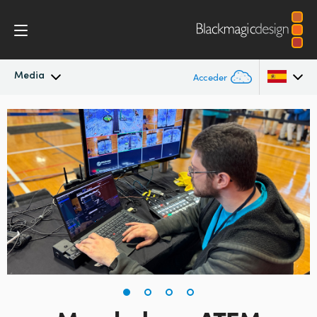
Media
Acceder
Novedades
Argentina
Australia
Archivo
Austria
Imágenes
Brazil
Canada
China
Denmark