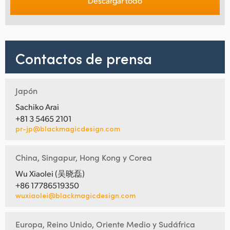
Descargar todo
Contactos de prensa
Japón
Sachiko Arai
+81 3 5465 2101
pr-jp@blackmagicdesign.com
China, Singapur, Hong Kong y Corea
Wu Xiaolei (吴晓磊)
+86 17786519350
wuxiaolei@blackmagicdesign.com
Europa, Reino Unido, Oriente Medio y Sudáfrica