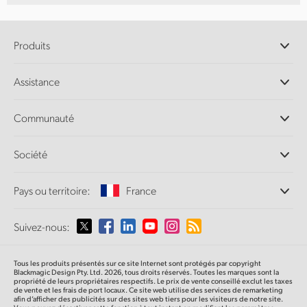
Produits
Caméras professionnelles
Assistance
Logiciels DaVinci Resolve et Fusion
Mélangeurs de production ATEM
Distributeurs
Communauté
Ultimatte
Centre d'assistance technique
Enregistreurs à disques
Contact
Communauté Splice
Société
Capture et lecture
Numérisation
de film Cintel
Bureaux
Conversion de standards
Pays ou territoire:
France
À propos de Blackmagic Design
Convertisseurs broadcast
Partenaires
Monitoring
Sélectionnez un pays
Suivez-nous:
Médias
Stockage en réseau
MultiView
Argentina
Tous les produits présentés sur ce site Internet sont protégés par copyright
Routage et distribution
Blackmagic Design Pty. Ltd. 2026, tous droits réservés. Toutes les marques sont la
propriété de leurs propriétaires respectifs. Le prix de vente conseillé exclut les taxes
Diffusion et encodage
Australia
de vente et les frais de port locaux. Ce site web utilise des services de remarketing
afin d’afficher des publicités sur des sites web tiers pour les visiteurs de notre site.