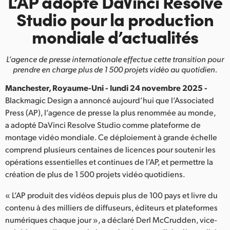
L’AP adopte
DaVinci Resolve
Finland
Studio
pour la
production
mondiale d’actualités
France
Germany
L’agence de presse internationale effectue cette transition
pour
prendre en charge plus de 1 500 projets vidéo au quotidien.
Hong Kong SAR, China
Manchester, Royaume-Uni - lundi 24 novembre 2025 -
India
Blackmagic Design a annoncé aujourd’hui que l’Associated
Press (AP), l’agence de presse la plus renommée au monde,
Italy
a adopté DaVinci Resolve Studio comme plateforme de
montage vidéo mondiale. Ce déploiement à grande échelle
Japan
comprend plusieurs centaines de licences pour soutenir les
opérations essentielles et continues de l’AP, et permettre la
Korea
création de plus de 1 500 projets vidéo quotidiens.
Mexico
« L’AP produit des vidéos depuis plus de 100 pays et livre du
contenu à des milliers de diffuseurs, éditeurs et plateformes
Malaysia
numériques chaque jour », a déclaré Derl McCrudden, vice-