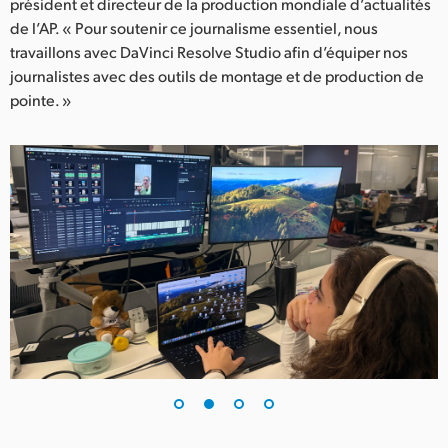
Netherlands
président et directeur de la production mondiale d’actualités
de l’AP. « Pour soutenir ce journalisme essentiel, nous
New Zealand
travaillons avec DaVinci Resolve Studio afin d’équiper nos
journalistes avec des outils de montage et de production de
Norway
pointe. »
Poland
Portugal
Singapore
South Africa
Spain
Sweden
Chinese Taipei
Turkey