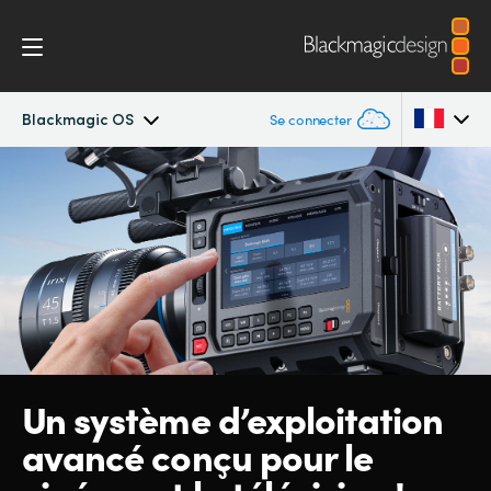
Blackmagic OS
Se connecter
Blackmagic PYXIS
Argentina
Australia
Accessoires
Austria
Blackmagic OS
Brazil
Blackmagic RAW
Canada
Un système d’exploitation
Galerie
China
avancé conçu
pour
le
Denmark
Spécifications