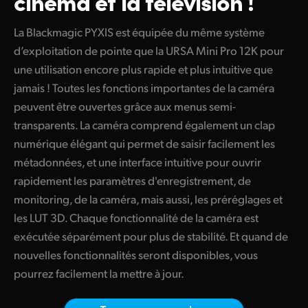
cinéma
et la télévision !
Finland
La Blackmagic PYXIS est équipée du même système
France
d’exploitation de pointe que la URSA Mini Pro 12K pour
une utilisation encore plus rapide et plus intuitive que
Germany
jamais ! Toutes les fonctions importantes de la caméra
Hong Kong SAR, China
peuvent être ouvertes grâce aux menus semi-
transparents. La caméra comprend également un clap
India
numérique élégant qui permet de saisir facilement les
métadonnées, et une interface intuitive pour ouvrir
Italy
rapidement les paramètres d'enregistrement, de
Japan
monitoring, de la caméra, mais aussi, les préréglages et
les LUT 3D. Chaque fonctionnalité de la caméra est
Korea
exécutée séparément pour plus de stabilité. Et quand de
Mexico
nouvelles fonctionnalités seront disponibles, vous
pourrez facilement la mettre à jour.
Malaysia