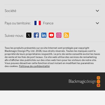
Centre d'assistance technique
Finland
Finland
Enregistreurs à disques
Contact
Communauté Splice
Fusion
Société
Capture et lecture
France
France
Numérisation
de film Cintel
Bureaux
Fairlight
Conversion de standards
Pays ou territoire:
France
Germany
Germany
À propos de Blackmagic Design
Convertisseurs broadcast
Partenaires
Monitoring
Collaboration
Sélectionnez un pays
Hong Kong SAR, China
Hong Kong SAR, China
Suivez-nous:
Médias
Stockage en réseau
MultiView
Argentina
India
India
Clavier
Tous les produits présentés sur ce site Internet sont protégés par copyright
Routage et distribution
Blackmagic Design Pty. Ltd. 2026, tous droits réservés. Toutes les marques sont la
propriété de leurs propriétaires respectifs. Le prix de vente conseillé exclut les taxes
Italy
Italy
Diffusion et encodage
Australia
de vente et les frais de port locaux. Ce site web utilise des services de remarketing
Panneaux
afin d’afficher des publicités sur des sites web tiers pour les visiteurs de notre site.
Vous pouvez désactiver cette fonction à tout instant en modifiant les paramètres
Japan
Japan
des cookies.
Politique de confidentialité
Austria
Consoles
Korea
Korea
Brazil
Studio
Mexico
Mexico
Canada
Malaysia
Malaysia
Media
China