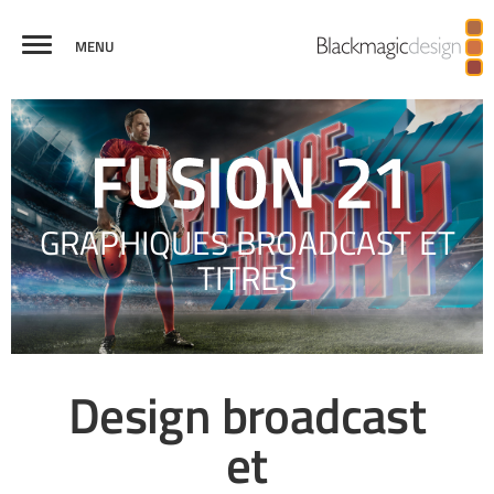
MENU
FUSION
EFFETS
RÉALITÉ
GRAPHIQUES
PRODUCTIONS
COMPARER
VISUELS
VIRTUELLE ET 3D
BROADCAST
GRAPHIQUES BROADCAST ET
TITRES
Design broadcast
et