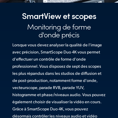
Netherlands
New Zealand
SmartView et scopes
Norway
Monitoring de forme
d'onde précis
Poland
Lorsque vous devez analyser la qualité de l'image
Portugal
avec précision, SmartScope Duo 4K vous permet
Singapore
d'effectuer un contrôle de forme d'onde
professionnel. Vous disposez de sept des scopes
South Africa
les plus répandus dans les studios de diffusion et
Spain
de post-production, notamment forme d'onde,
vecteurscope, parade RVB, parade YUV,
Sweden
histogramme et phase/niveaux audio. Vous pouvez
également choisir de visualiser la vidéo en cours.
Chinese Taipei
Grâce à SmartScope Duo 4K, vous pouvez
Turkey
désormais contrôler les niveaux audio et vidéo