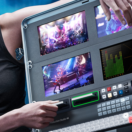
Finland
France
Germany
Hong Kong SAR, China
India
Italy
Japan
Korea
Mexico
Malaysia