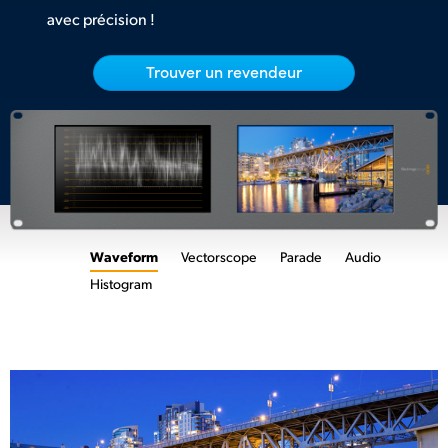
avec précision !
UAE
Ukraine
Trouver un revendeur
United Kingdom
United States
Waveform
Vectorscope
Parade
Audio
Histogram