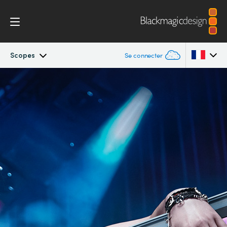
Scopes
Se connecter
SmartView
Argentina
Australia
Design
Austria
Workflow
Brazil
Scopes
Canada
Installation
China
Denmark
Spécifications