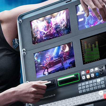
Finland
France
Germany
中国香港
India
Italy
Japan
Korea
Mexico
Malaysia