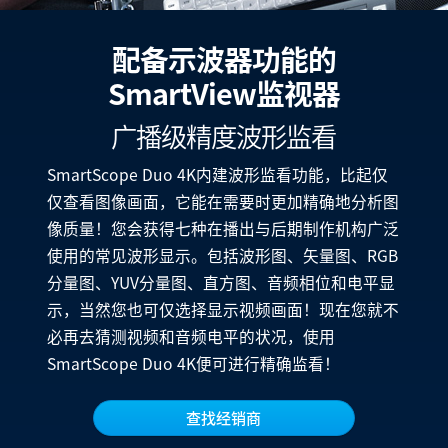
Netherlands
New Zealand
配备示波器功能的
SmartView监视器
Norway
广播级精度波形监看
Poland
SmartScope Duo 4K内建波形监看功能，比起仅
Portugal
仅查看图像画面，它能在需要时更加精确地分析图
Singapore
像质量！您会获得七种在播出与后期制作机构广泛
使用的常见波形显示。包括波形图、矢量图、RGB
South Africa
分量图、YUV分量图、直方图、音频相位和电平显
Spain
示，当然您也可仅选择显示视频画面！现在您就不
必再去猜测视频和音频电平的状况，使用
Sweden
SmartScope Duo 4K便可进行精确监看！
中华台北
查找经销商
Turkey