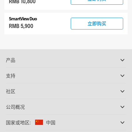
RMB 10,800
SmartView Duo
立即购买
RMB 5,900
产品
专业摄影机
支持
DaVinci Resolve和Fusion软件
ATEM Production Switcher系列
经销商
社区
Ultimatte
支持中心
硬盘录机
联系我们
Splice社区
公司概况
采集和输出
Cintel胶片扫描
办事处
格式转换
国家或地区:
中国
关于我们
广播级转换器
合作伙伴