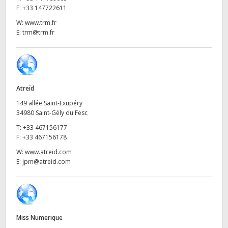
Netherlands
F:
+33 147722611
New Zealand
W:
www.trm.fr
E:
trm@trm.fr
Norway
Poland
Portugal
Atreïd
149 allée Saint-Exupéry
Singapore
34980 Saint-Gély du Fesc
T:
+33 467156177
South Africa
F:
+33 467156178
W:
www.atreid.com
Spain
E:
jpm@atreid.com
Sweden
Chinese Taipei
Miss Numerique
Turkey