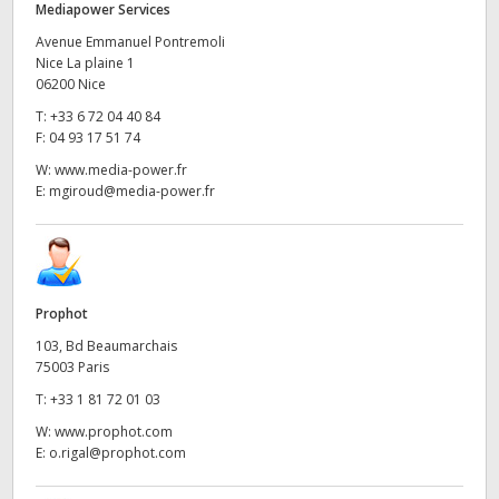
Mediapower Services
Avenue Emmanuel Pontremoli
Nice La plaine 1
06200 Nice
T:
+33 6 72 04 40 84
F:
04 93 17 51 74
W:
www.media-power.fr
E:
mgiroud@media-power.fr
Prophot
103, Bd Beaumarchais
75003 Paris
T:
+33 1 81 72 01 03
W:
www.prophot.com
E:
o.rigal@prophot.com