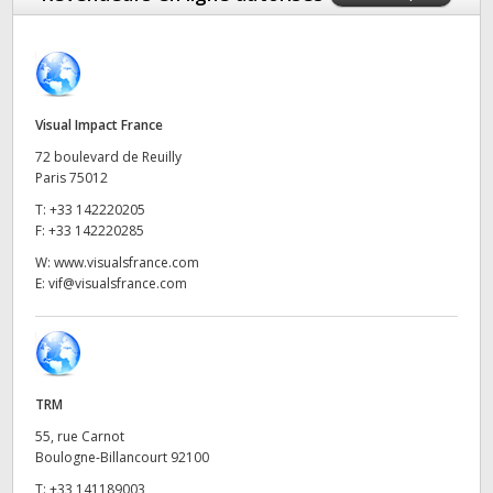
Finland
France
Germany
Visual Impact France
72 boulevard de Reuilly
Hong Kong SAR, China
Paris 75012
T:
+33 142220205
India
F:
+33 142220285
Italy
W:
www.visualsfrance.com
E:
vif@visualsfrance.com
Japan
Korea
Mexico
TRM
55, rue Carnot
Malaysia
Boulogne-Billancourt 92100
T:
+33 141189003