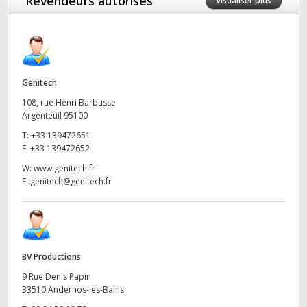
Revendeurs autorisés
Visualiser plus
Genitech
108, rue Henri Barbusse
Argenteuil 95100
T:
+33 139472651
F:
+33 139472652
W:
www.genitech.fr
E:
genitech@genitech.fr
BV Productions
9 Rue Denis Papin
33510 Andernos-les-Bains