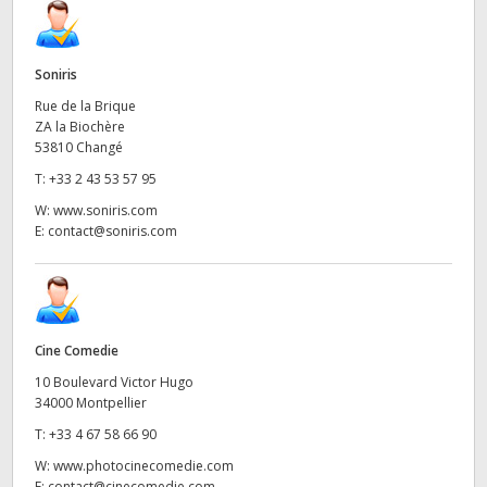
Soniris
Rue de la Brique
ZA la Biochère
53810 Changé
T:
+33 2 43 53 57 95
W:
www.soniris.com
E:
contact@soniris.com
Cine Comedie
10 Boulevard Victor Hugo
34000 Montpellier
T:
+33 4 67 58 66 90
W:
www.photocinecomedie.com
E:
contact@cinecomedie.com