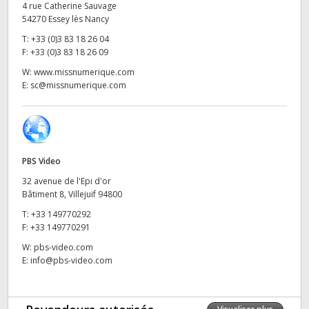
4 rue Catherine Sauvage
UAE
54270 Essey lès Nancy
T:
+33 (0)3 83 18 26 04
Ukraine
F:
+33 (0)3 83 18 26 09
W:
www.missnumerique.com
United Kingdom
E:
sc@missnumerique.com
United States
PBS Video
32 avenue de l'Epi d'or
Bâtiment 8, Villejuif 94800
T:
+33 149770292
F:
+33 149770291
W:
pbs-video.com
E:
info@pbs-video.com