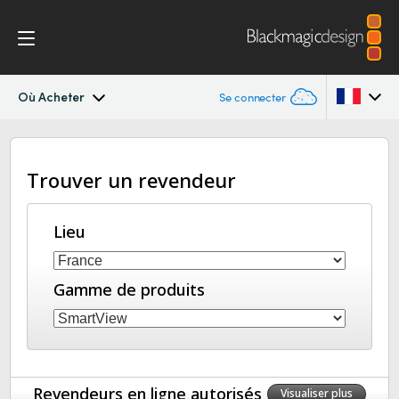
Où Acheter
Se connecter
SmartView 4K
Argentina
Trouver un revendeur
Australia
Spécifications
Austria
Lieu
Brazil
Gamme de produits
Canada
China
Denmark
Revendeurs en ligne autorisés
Visualiser plus