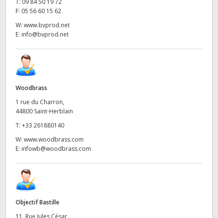
T:
09 84 50 19 72
F:
05 56 60 15 62
W:
www.bvprod.net
E:
info@bvprod.net
Woodbrass
1 rue du Charron,
44800 Saint-Herblain
T:
+33 261880140
W:
www.woodbrass.com
E:
infowb@woodbrass.com
Objectif Bastille
11, Rue Jules César