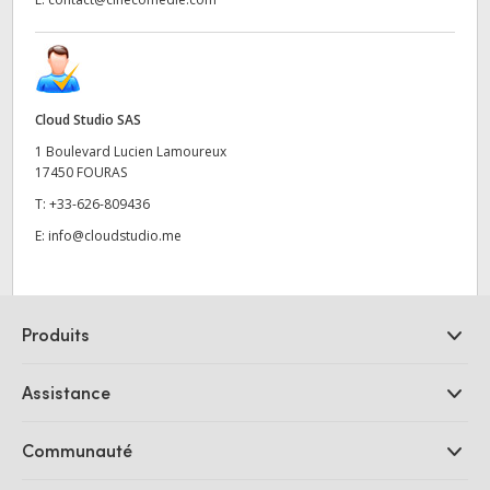
Cloud Studio SAS
1 Boulevard Lucien Lamoureux
17450 FOURAS
T:
+33-626-809436
E:
info@cloudstudio.me
Produits
Caméras professionnelles
Assistance
Logiciels DaVinci Resolve et Fusion
Mélangeurs de production ATEM
Distributeurs
Communauté
Ultimatte
Centre d'assistance technique
Enregistreurs à disques
Contact