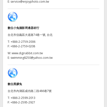
Netherlands
E:
service@enjoyphoto.com.tw
New Zealand
Norway
數位小兔攝影周邊器材行
Poland
台北市信義區大道路74巷一號, 台北
Portugal
T:
+886-2-2759-2006
F:
+886-2-2759-0208
Singapore
W:
www.digirabbit.com.tw
E:
swimming8250@yahoo.com.tw
South Africa
Spain
Sweden
數位黑膠兔
台北市內湖區成功路二段486巷7號
Chinese Taipei
T:
+886-2-2599-2013
F:
+886-2-2595-2927
Turkey