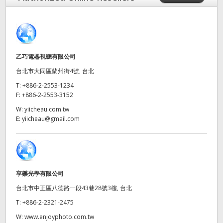
Finland
France
Germany
乙巧電器視聽有限公司
台北市大同區蘭州街4號, 台北
Hong Kong SAR, China
T:
+886-2-2553-1234
F:
+886-2-2553-3152
India
W:
yiicheau.com.tw
Italy
E:
yiicheau@gmail.com
Japan
Korea
享樂光學有限公司
Mexico
台北市中正區八德路一段43巷28號3樓, 台北
Malaysia
T:
+886-2-2321-2475
W:
www.enjoyphoto.com.tw