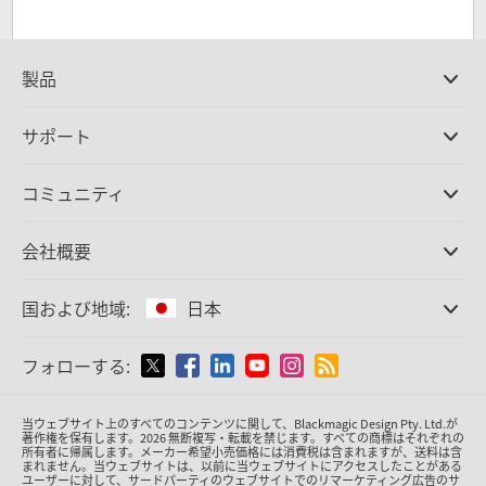
製品
プロ仕様カメラ
サポート
DaVinci Resolve/Fusion
ソフトウェア
取扱販社
コミュニティ
ATEMプロダクション
スイッチャー
サポートセンター
Ultimatte
お問い合わせ
Spliceコミュニティ
会社概要
ディスクレコーダー
キャプチャー・再生
オフィス
Cintel
フィルムスキャニング
国および地域:
日本
会社概要
スタンダード変換
パートナー
放送用コンバーター
国または地域から選択
フォローする:
メディア
モニタリング
ネットワークストレージ
Argentina
当ウェブサイト上のすべてのコンテンツに関して、Blackmagic Design Pty. Ltd.が
MultiView
著作権を保有
します。
2026 無断複写・転載を禁じます。すべての商標はそれぞれの
所有者に帰属します。
メーカー希望小売価格には消費税は含まれますが、送料は含
ルーティング＆分配
Australia
まれません。当ウェブサイトは、以前に当ウェブサイトにアクセスしたことがある
ユーザーに対して、サードパーティのウェブサイトでのリマーケティング広告のサ
配信＆エンコーディング