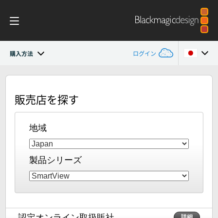
購入方法
ログイン
SmartView 4K
Argentina
販売店を探す
Australia
仕様
Austria
地域
Brazil
製品シリーズ
Canada
China
Denmark
認定オンライン取扱販社
詳細