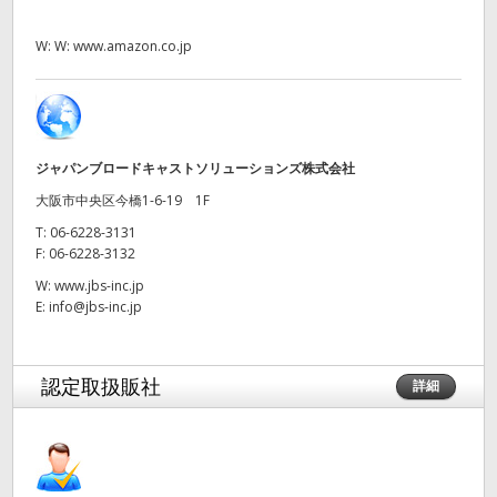
UAE
W:
W: www.amazon.co.jp
Ukraine
United Kingdom
ジャパンブロードキャストソリューションズ株式会社
United States
大阪市中央区今橋1-6-19 1F
T:
06-6228-3131
F:
06-6228-3132
W:
www.jbs-inc.jp
E:
info@jbs-inc.jp
認定取扱販社
詳細