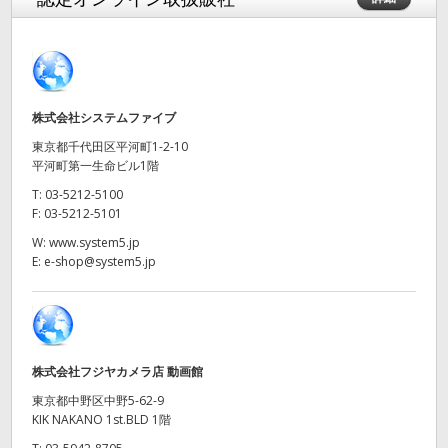
Finland
France
Germany
株式会社システムファイブ
東京都千代田区平河町1-2-10
Hong Kong SAR, China
平河町第一生命ビル1階
India
T:
03-5212-5100
F:
03-5212-5101
Italy
W:
www.system5.jp
E:
e-shop@system5.jp
Japan
Korea
Mexico
株式会社フジヤカメラ店 動画館
東京都中野区中野5-62-9
Malaysia
KIK NAKANO 1st.BLD 1階