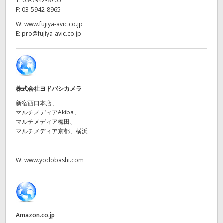
T:
03-5942-8705
Netherlands
F:
03-5942-8965
New Zealand
W:
www.fujiya-avic.co.jp
E:
pro@fujiya-avic.co.jp
Norway
Poland
Portugal
株式会社ヨドバシカメラ
新宿西口本店、
Singapore
マルチメディアAkiba、
マルチメディア梅田、
South Africa
マルチメディア京都、横浜
Spain
W:
www.yodobashi.com
Sweden
Chinese Taipei
Amazon.co.jp
Turkey