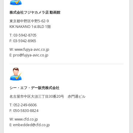
株式会社フジヤカメラ店 動画館
東京都中野区中野5-62-9
KIK NAKANO 1st.BLD 1階
T:
03-5942-8705
F:
03-5942-8965
W:
www.fujiya-avic.co.jp
E:
pro@fujiya-avic.co.jp
シー・エフ・デー販売株式会社
名古屋市中区大須三丁目30番20号 赤門通ビル
T:
052-249-6606
F:
050-5830-8824
W:
www.cfd.co.jp
E:
embedded@cfd.co.jp