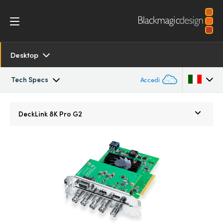
Desktop
Tech Specs
Accedi
Overview
Argentina
DeckLink
8K Pro G2
Australia
SDK and Software
Austria
Resources
Brazil
Models
Canada
Tech Specs
China