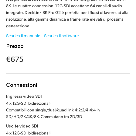
Malaysia
8K. Le quattro connessioni 12G-SDI accettano 64 canali di audio
integrato. DeckLink 8K Pro G2 è perfetta per i flussi di lavoro ad alta
Netherlands
risoluzione, alta gamma dinamica e frame rate elevati di prossima
generazione.
New Zealand
Scarica il manuale
Scarica il software
Norway
Prezzo
Poland
€675
Portugal
Singapore
Connessioni
South Africa
Ingressi video SDI
4 x 12G-SDI bidirezionali.
Spain
Compatibili con single/dual/quad link 4:2:2/4:4:4 in
SD/HD/2K/4K/8K. Commutano tra 2D/3D
Sweden
Uscite video SDI
4 x 12G-SDI bidirezionali.
Chinese Taipei