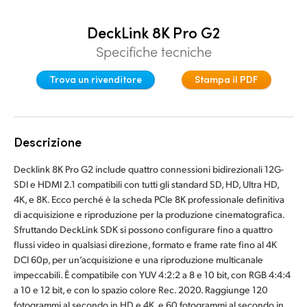
Denmark
DeckLink 8K Pro G2
Finland
Specifiche tecniche
France
Trova un rivenditore
Stampa il PDF
Germany
Hong Kong SAR, China
Descrizione
India
Decklink 8K Pro G2 include quattro connessioni bidirezionali 12G-
SDI e HDMI 2.1 compatibili con tutti gli standard SD, HD, Ultra HD,
Italia
4K, e 8K. Ecco perché è la scheda PCIe 8K professionale definitiva
di acquisizione e riproduzione per la produzione cinematografica.
Japan
Sfruttando DeckLink SDK si possono configurare fino a quattro
flussi video in qualsiasi direzione, formato e frame rate fino al 4K
Korea
DCI 60p, per un’acquisizione e una riproduzione multicanale
impeccabili. È compatibile con YUV 4:2:2 a 8 e 10 bit, con RGB 4:4:4
Mexico
a 10 e 12 bit, e con lo spazio colore Rec. 2020. Raggiunge 120
fotogrammi al secondo in HD e 4K, e 60 fotogrammi al secondo in