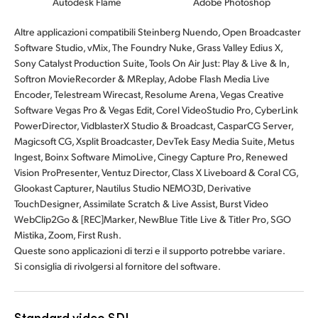
Autodesk Flame
Adobe Photoshop
Altre applicazioni compatibili
Steinberg Nuendo, Open Broadcaster
Software Studio, vMix, The Foundry Nuke, Grass Valley Edius X,
Sony Catalyst Production Suite, Tools On Air Just: Play & Live & In,
Softron MovieRecorder & MReplay, Adobe Flash Media Live
Encoder, Telestream Wirecast, Resolume Arena, Vegas Creative
Software Vegas Pro & Vegas Edit, Corel VideoStudio Pro, CyberLink
PowerDirector, VidblasterX Studio & Broadcast, CasparCG Server,
Magicsoft CG, Xsplit Broadcaster, DevTek Easy Media Suite, Metus
Ingest, Boinx Software MimoLive, Cinegy Capture Pro, Renewed
Vision ProPresenter, Ventuz Director, Class X Liveboard & Coral CG,
Glookast Capturer, Nautilus Studio NEMO3D, Derivative
TouchDesigner, Assimilate Scratch & Live Assist, Burst Video
WebClip2Go & [REC]Marker, NewBlue Title Live & Titler Pro, SGO
Mistika, Zoom, First Rush.
Queste sono applicazioni di terzi e il supporto potrebbe variare.
Si consiglia di rivolgersi al fornitore del software.
Standard video SDI