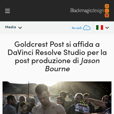
Media
Accedi
In primo piano
Goldcrest Post si affida a
Argentina
DaVinci Resolve Studio per la
Australia
Archivio
post produzione di
Jason
Austria
Bourne
Immagini per i media
Brazil
Canada
China
Denmark