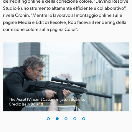
Netherlands
dell'editing online e della correzione colore. "DaVinci Resolve
Studio è uno strumento altamente efficiente e collaborativo",
New Zealand
rivela Cronin. "Mentre io lavoravo al montaggio online sulle
pagine Media e Edit di Resolve, Rob faceva il rendering della
Norway
correzione colore sulla pagina Color".
Poland
Portugal
Singapore
South Africa
Spain
The Asset (Vincent Cassel) in Jason Bourne.
Sweden
Credit: Jasin Boland
Chinese Taipei
Turkey