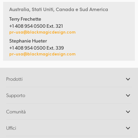
Australia, Stati Uniti, Canada e Sud America
Terry Frechette
+1 408 954 0500 Ext. 321
pr-usa@blackmagicdesign.com
Stephanie Hueter
+1 408 954 0500 Ext. 339
pr-usa@blackmagicdesign.com
Prodotti
Camere professionali
Supporto
DaVinci Resolve e Fusion
Switcher di produzione ATEM
Rivenditori
Comunità
Ultimatte
Centro assistenza
Registratori su disco
Contattaci
Splice Community
Uffici
Acquisizione e riproduzione
Cintel Scanner