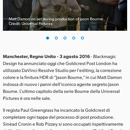
Finland
France
Matt Damon on set during production of Jason Bourne.
Credit: Universal Pictures
Germany
Hong Kong SAR, China
India
Manchester, Regno Unito - 3 agosto 2016
- Blackmagic
Design ha annunciato oggi che Goldcrest Post London ha
Italia
utilizzato DaVinci Resolve Studio per l'editing, la correzione
colore e la finitura HDR di “Jason Bourne,” in cui Matt Damon
Japan
indossa di nuovo i panni dell'iconico agente segreto Jason
Bourne. L'ultimo capitolo della serie Bourne della Universal
Korea
Pictures è ora nelle sale.
Mexico
Il regista Paul Greengrass ha incaricato la Goldcrest di
completare ogni tappa del processo di post produzione.
Malaysia
Sinéad Cronin e Rob Pizzey si sono occupati rispettivamente