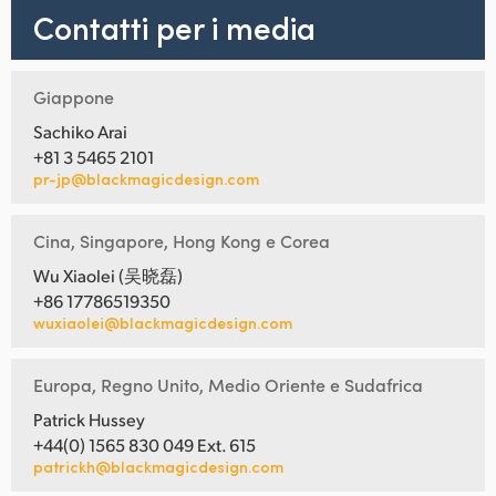
Contatti per i media
Giappone
Sachiko Arai
+81 3 5465 2101
pr-jp@blackmagicdesign.com
Cina, Singapore, Hong Kong e Corea
Wu Xiaolei (吴晓磊)
+86 17786519350
wuxiaolei@blackmagicdesign.com
Europa, Regno Unito, Medio Oriente e Sudafrica
Patrick Hussey
+44(0) 1565 830 049 Ext. 615
patrickh@blackmagicdesign.com