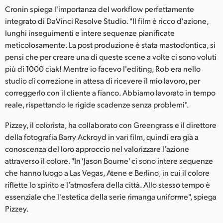
Cronin spiega l'importanza del workflow perfettamente
UAE
integrato di DaVinci Resolve Studio. "Il film è ricco d'azione,
lunghi inseguimenti e intere sequenze pianificate
Ukraine
meticolosamente. La post produzione è stata mastodontica, si
United Kingdom
pensi che per creare una di queste scene a volte ci sono voluti
più di 1000 ciak! Mentre io facevo l'editing, Rob era nello
United States
studio di correzione in attesa di ricevere il mio lavoro, per
correggerlo con il cliente a fianco. Abbiamo lavorato in tempo
reale, rispettando le rigide scadenze senza problemi".
Pizzey, il colorista, ha collaborato con Greengrass e il direttore
della fotografia Barry Ackroyd in vari film, quindi era già a
conoscenza del loro approccio nel valorizzare l’azione
attraverso il colore. "In 'Jason Bourne' ci sono intere sequenze
che hanno luogo a Las Vegas, Atene e Berlino, in cui il colore
riflette lo spirito e l’atmosfera della città. Allo stesso tempo è
essenziale che l'estetica della serie rimanga uniforme", spiega
Pizzey.