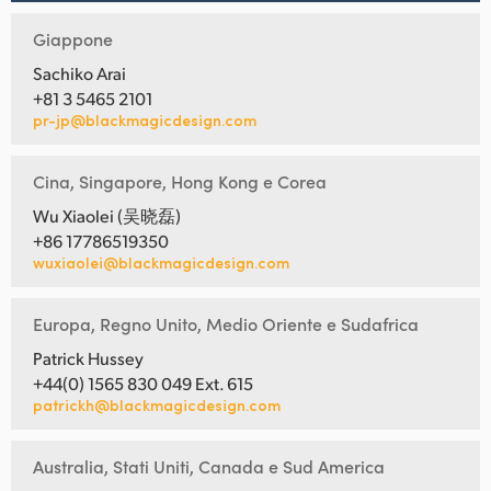
Giappone
Sachiko Arai
+81 3 5465 2101
pr-jp@blackmagicdesign.com
Cina, Singapore, Hong Kong e Corea
Wu Xiaolei (吴晓磊)
+86 17786519350
wuxiaolei@blackmagicdesign.com
Europa, Regno Unito, Medio Oriente e Sudafrica
Patrick Hussey
+44(0) 1565 830 049 Ext. 615
patrickh@blackmagicdesign.com
Australia, Stati Uniti, Canada e Sud America