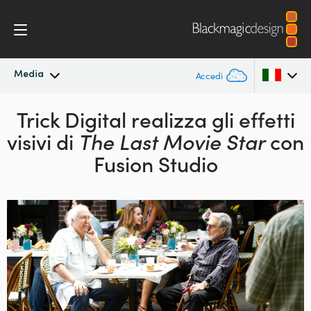
Media
Accedi
In primo piano
Trick Digital realizza gli effetti
Argentina
visivi
di
The Last Movie Star
con
Australia
Archivio
Fusion Studio
Austria
Immagini per i media
Brazil
Canada
China
Denmark