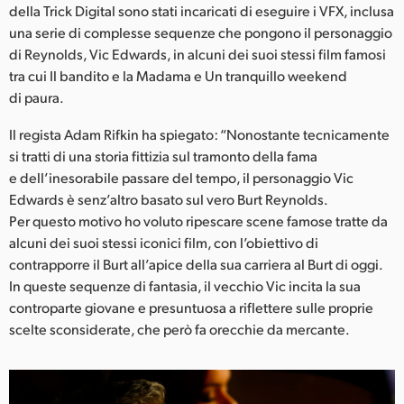
Netherlands
della Trick Digital sono stati incaricati di eseguire i VFX, inclusa
una serie di complesse sequenze che pongono il personaggio
New Zealand
di Reynolds, Vic Edwards, in alcuni dei suoi stessi film famosi
tra cui Il bandito e la Madama e Un tranquillo weekend
Norway
di paura.
Poland
Il regista Adam Rifkin ha spiegato: “Nonostante tecnicamente
si tratti di una storia fittizia sul tramonto della fama
Portugal
e dell’inesorabile passare del tempo, il personaggio Vic
Singapore
Edwards è senz’altro basato sul vero Burt Reynolds.
Per questo motivo ho voluto ripescare scene famose tratte da
South Africa
alcuni dei suoi stessi iconici film, con l’obiettivo di
contrapporre il Burt all’apice della sua carriera al Burt di oggi.
Spain
In queste sequenze di fantasia, il vecchio Vic incita la sua
controparte giovane e presuntuosa a riflettere sulle proprie
Sweden
scelte sconsiderate, che però fa orecchie da mercante.
Chinese Taipei
Turkey