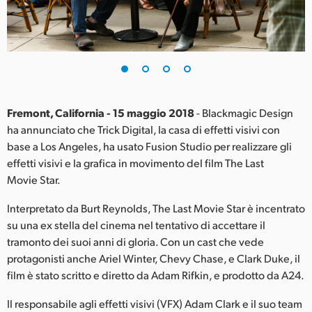
Finland
France
Germany
Hong Kong SAR, China
Fremont, California - 15 maggio 2018
- Blackmagic Design
ha annunciato che Trick Digital, la casa di effetti visivi con
India
base a Los Angeles, ha usato Fusion Studio per realizzare gli
effetti visivi e la grafica in movimento del film The Last
Italia
Movie Star.
Japan
Interpretato da Burt Reynolds, The Last Movie Star è incentrato
Korea
su una ex stella del cinema nel tentativo di accettare il
tramonto dei suoi anni di gloria. Con un cast che vede
Mexico
protagonisti anche Ariel Winter, Chevy Chase, e Clark Duke, il
film è stato scritto e diretto da Adam Rifkin, e prodotto da A24.
Malaysia
Il responsabile agli effetti visivi (VFX) Adam Clark e il suo team