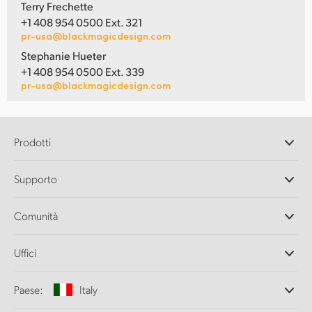
Terry Frechette
+1 408 954 0500 Ext. 321
pr-usa@blackmagicdesign.com
Stephanie Hueter
+1 408 954 0500 Ext. 339
pr-usa@blackmagicdesign.com
Prodotti
Camere professionali
Supporto
DaVinci Resolve e Fusion
Switcher di produzione ATEM
Rivenditori
Comunità
Ultimatte
Centro assistenza
Registratori su disco
Contattaci
Splice Community
Uffici
Acquisizione e riproduzione
Cintel Scanner
Uffici
Conversione di standard
Paese:
Italy
Chi siamo
Convertitori broadcast