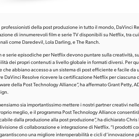
 professionisti della post produzione in tutto il mondo, DaVinci R
azione di innumerevoli film e serie TV disponibili su Netflix, tra cu
inali come Daredevil, Lola Darling, e The Ranch.
ilm e serie episodiche per Netflix devono puntare sulla creatività, su
ilità dei propri contenuti a livello globale in formati diversi. Per q
e che abbiano accesso a un sistema di post efficiente e facile da 
re DaVinci Resolve ricevere la certificazione Netflix per ciascuna 
tware della Post Technology Alliance”, ha affermato Grant Petty, A
ign.
pensiamo sia importantissimo mettere i nostri partner creativi nell
proprio meglio, e il programma Post Technology Alliance consentir
cabile dalla produzione alla post produzione”, ha dichiarato Chris 
divisione di collaborazione e integrazione di Netflix. “I prodotti co
garantiscono una migliore interoperabilità e cicli d’innovazione pi