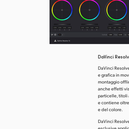
ca l’immagine
DaVinci Resolv
DaVinci Resolve
e grafica in mo
montaggio offli
anche effetti vi
particelle, tito
e contiene oltr
e del colore.
DaVinci Resolve
esclusive applic