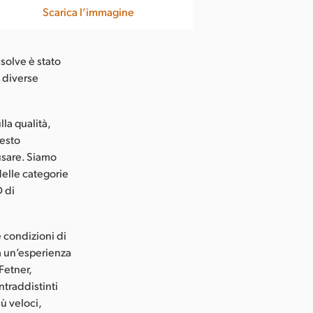
Scarica l’immagine
esolve è stato
i diverse
lla qualità,
uesto
usare. Siamo
delle categorie
D di
e condizioni di
à un’esperienza
Fetner,
ntraddistinti
ù veloci,