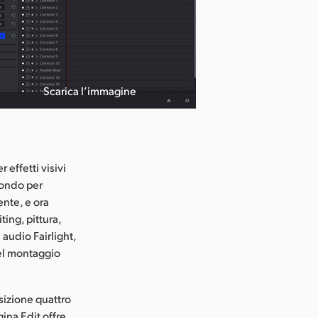
Scarica l’immagine
effetti visivi
mondo per
ente, e ora
ting, pittura,
 audio Fairlight,
del montaggio
sizione quattro
ina Edit offre