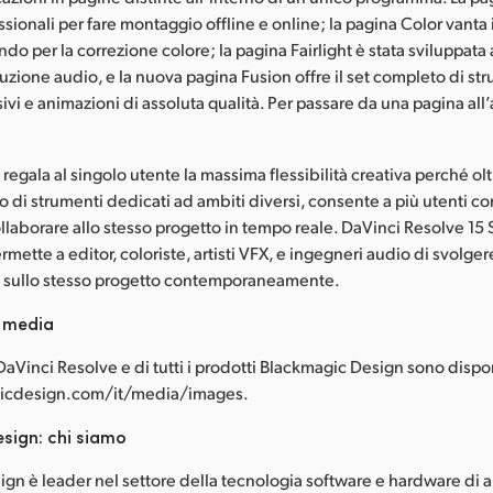
sionali per fare montaggio offline e online; la pagina Color vanta 
ndo per la correzione colore; la pagina Fairlight è stata sviluppat
uzione audio, e la nuova pagina Fusion offre il set completo di st
isivi e animazioni di assoluta qualità. Per passare da una pagina all’
regala al singolo utente la massima flessibilità creativa perché ol
 di strumenti dedicati ad ambiti diversi, consente a più utenti 
llaborare allo stesso progetto in tempo reale. DaVinci Resolve 15 
mette a editor, coloriste, artisti VFX, e ingegneri audio di svolger
ro sullo stesso progetto contemporaneamente.
i media
aVinci Resolve e di tutti i prodotti Blackmagic Design sono disponi
cdesign.com/it/media/images.
sign: chi siamo
gn è leader nel settore della tecnologia software e hardware di al