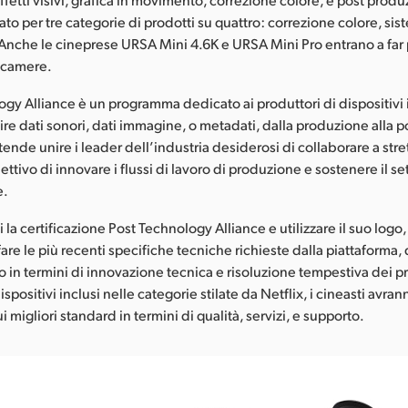
ato per tre categorie di prodotti su quattro: correzione colore, sist
Anche le cineprese URSA Mini 4.6K e URSA Mini Pro entrano a far 
ocamere.
ogy Alliance è un programma dedicato ai produttori di dispositivi 
ire dati sonori, dati immagine, o metadati, dalla produzione alla 
ende unire i leader dell’industria desiderosi di collaborare a str
iettivo di innovare i flussi di lavoro di produzione e sostenere il se
e.
la certificazione Post Technology Alliance e utilizzare il suo logo, 
re le più recenti specifiche tecniche richieste dalla piattaforma,
 in termini di innovazione tecnica e risoluzione tempestiva dei p
spositivi inclusi nelle categorie stilate da Netflix, i cineasti avran
i migliori standard in termini di qualità, servizi, e supporto.