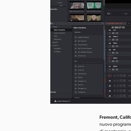
Fremont, Calif
nuovo programma
di montaggio, e