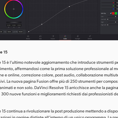
e 15
 15 è l’ultimo notevole aggiornamento che introduce strumenti per 
vimento, affermandosi come la prima soluzione professionale al 
ne e online, correzione colore, post audio, collaborazione multiut
sivi. La nuova pagina Fusion offre più di 250 strumenti per composi
li animati e non solo. DaVinci Resolve 15 arricchisce anche la pagina
e 300 nuove funzioni e miglioramenti richiesti dai professionisti 
 15 continua a rivoluzionare la post produzione mettendo a dispo
azioni in pagine distinte all’interno di un unico programma. La pag