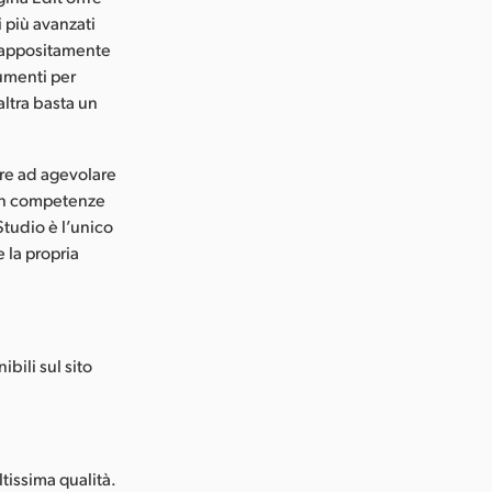
i più avanzati
a appositamente
rumenti per
altra basta un
tre ad agevolare
con competenze
Studio è l’unico
e la propria
bili sul sito
tissima qualità.