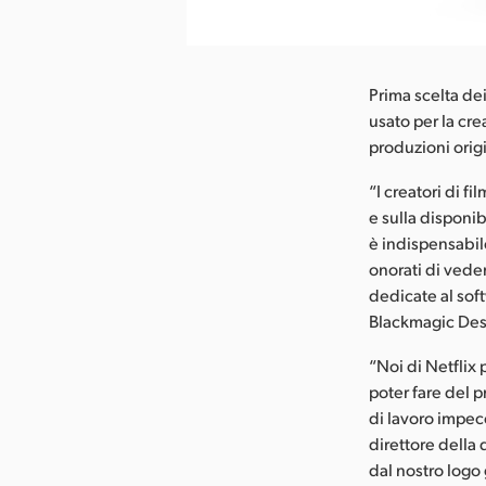
ca l’immagine
Prima scelta dei
usato per la cre
produzioni orig
“I creatori di f
e sulla disponib
è indispensabil
onorati di vede
dedicate al sof
Blackmagic Des
“Noi di Netflix 
poter fare del 
di lavoro impec
direttore della 
dal nostro logo 