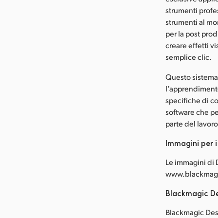
strumenti profes
strumenti al mo
per la post prod
creare effetti v
semplice clic.
Questo sistema 
l’apprendimento
specifiche di co
software che per
parte del lavo
Immagini per 
Le immagini di D
www.blackmagi
Blackmagic De
Blackmagic Desi