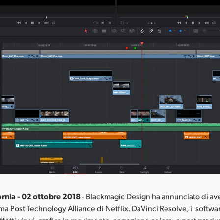
ornia - 02 ottobre 2018
- Blackmagic Design ha annunciato di ave
 Post Technology Alliance di Netflix. DaVinci Resolve, il softwa
ffetti visivi, grafica in movimento, correzione colore, e post prod