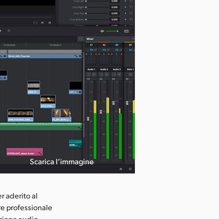
Scarica l’immagine
r aderito al
re professionale
uzione audio