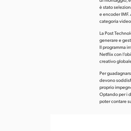
è stato selezion
e encoder IMF. 
categoria vide
La Post Technol
generare e gest
Il programma int
Netflix con l’ob
creativo global
Per guadagnarsi 
devono soddisfa
proprio impegno
Optando per i di
poter contare su