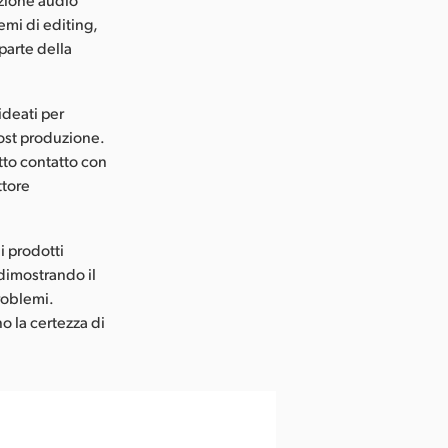
emi di editing,
parte della
ideati per
post produzione.
etto contatto con
ttore
i prodotti
 dimostrando il
roblemi.
no la certezza di