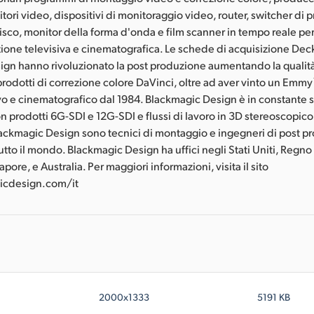
titori video, dispositivi di monitoraggio video, router, switcher di 
 disco, monitor della forma d'onda e film scanner in tempo reale pe
zione televisiva e cinematografica. Le schede di acquisizione Dec
ign hanno rivoluzionato la post produzione aumentando la quali
 i prodotti di correzione colore DaVinci, oltre ad aver vinto un Em
ivo e cinematografico dal 1984. Blackmagic Design è in constante s
n prodotti 6G-SDI e 12G-SDI e flussi di lavoro in 3D stereoscopico 
Blackmagic Design sono tecnici di montaggio e ingegneri di post 
tutto il mondo. Blackmagic Design ha uffici negli Stati Uniti, Regno
ore, e Australia. Per maggiori informazioni, visita il sito
cdesign.com/it
2000x1333
5191 KB