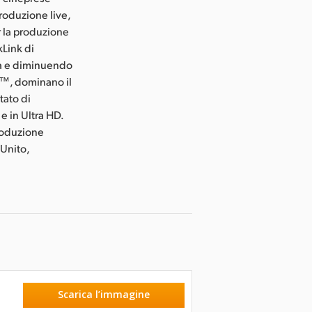
produzione live,
r la produzione
kLink di
tà e diminuendo
my™, dominano il
tato di
e in Ultra HD.
produzione
 Unito,
Scarica l’immagine