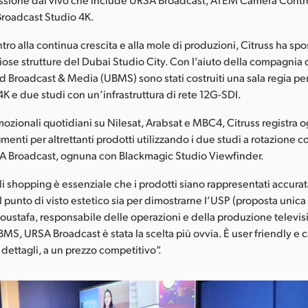
roadcast Studio 4K.
tro alla continua crescita e alla mole di produzioni, Citruss ha spo
iose strutture del Dubai Studio City. Con l’aiuto della compagnia 
ed Broadcast & Media (UBMS) sono stati costruiti una sala regia per
4K e due studi con un’infrastruttura di rete 12G-SDI.
mozionali quotidiani su Nilesat, Arabsat e MBC4, Citruss registra o
menti per altrettanti prodotti utilizzando i due studi a rotazione c
SA Broadcast, ognuna con Blackmagic Studio Viewfinder.
 shopping è essenziale che i prodotti siano rappresentati accura
 punto di visto estetico sia per dimostrarne l’USP (proposta unica 
ustafa, responsabile delle operazioni e della produzione televis
MS, URSA Broadcast è stata la scelta più ovvia. È user friendly e c
dettagli, a un prezzo competitivo”.