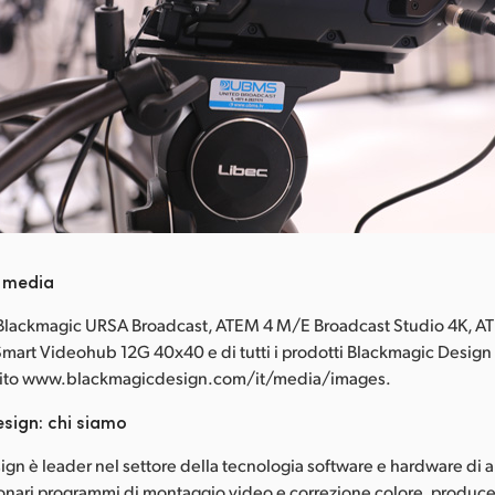
i media
 Blackmagic URSA Broadcast, ATEM 4 M/E Broadcast Studio 4K, 
Smart Videohub 12G 40x40 e di tutti i prodotti Blackmagic Design
l sito www.blackmagicdesign.com/it/media/images.
sign: chi siamo
gn è leader nel settore della tecnologia software e hardware di al
zionari programmi di montaggio video e correzione colore, produc