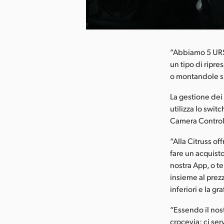
ca l’immagine
“Abbiamo 5 URSA
un tipo di ripre
o montandole su
La gestione dei 
utilizza lo swi
Camera Control 
“Alla Citruss o
fare un acquist
nostra App, o t
insieme al prezz
inferiori e la g
“Essendo il nos
crocevia: ci ser