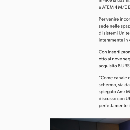
e ATEM 4 M/E B
Per venire incon
sede nelle spaz
di sistemi Unit
interamente in 
Con inserti pro
otto ai nove seg
acquisito 8 UR
“Come canale di
schermo, sia dal
spiegato Amr Mo
discusso con UB
perfettamente i 