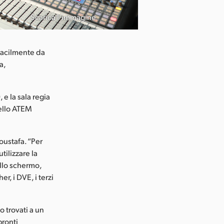
Scarica l’immagine
facilmente da
a,
 e la sala regia
nello ATEM
oustafa. “Per
ilizzare la
ullo schermo,
r, i DVE, i terzi
o trovati a un
pronti