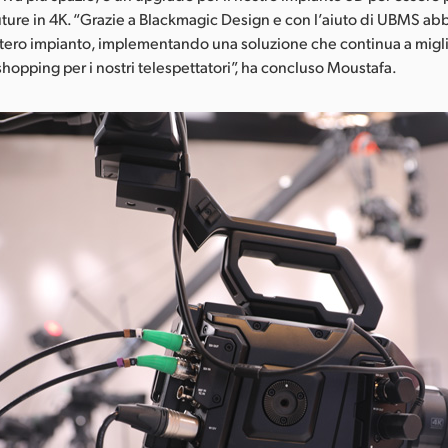
future in 4K. “Grazie a Blackmagic Design e con l’aiuto di UBMS a
intero impianto, implementando una soluzione che continua a migl
shopping per i nostri telespettatori”, ha concluso Moustafa.