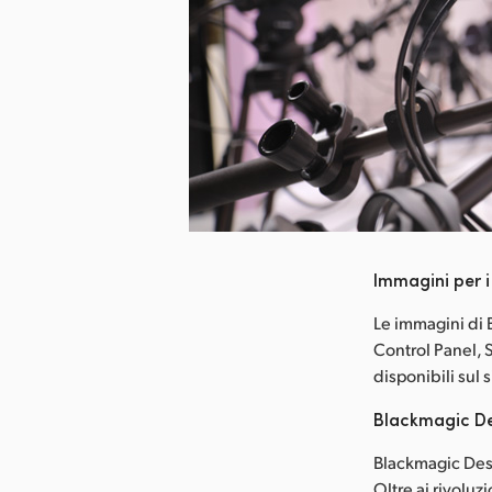
ca l’immagine
Immagini per 
Le immagini di
Control Panel, 
disponibili su
Blackmagic De
Blackmagic Desi
Oltre ai rivolu