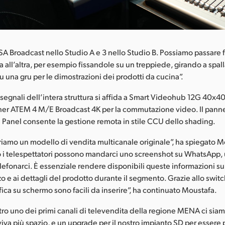
 Broadcast nello Studio A e 3 nello Studio B. Possiamo passare 
sa all’altra, per esempio fissandole su un treppiede, girando a spall
 una gru per le dimostrazioni dei prodotti da cucina”.
segnali dell’intera struttura si affida a Smart Videohub 12G 40x40,
tcher ATEM 4 M/E Broadcast 4K per la commutazione video. Il pan
Panel consente la gestione remota in stile CCU dello shading.
ffriamo un modello di vendita multicanale originale”, ha spiegato M
o i telespettatori possono mandarci uno screenshot su WhatsApp, ut
elefonarci. È essenziale rendere disponibili queste informazioni s
o e ai dettagli del prodotto durante il segmento. Grazie allo switche
rafica su schermo sono facili da inserire”, ha continuato Moustafa.
tro uno dei primi canali di televendita della regione MENA ci siam
viva più spazio, e un upgrade per il nostro impianto SD per essere 