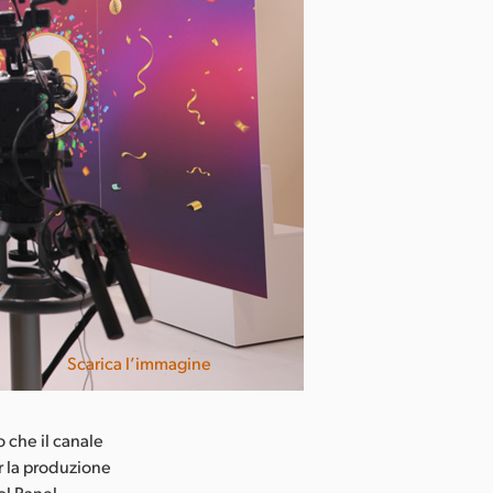
Scarica l’immagine
 che il canale
r la produzione
ol Panel,