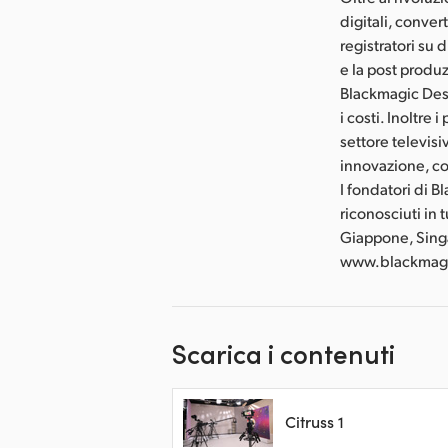
digitali, conver
registratori su
e la post produ
Blackmagic Des
i costi. Inoltre
settore televis
innovazione, co
I fondatori di 
riconosciuti in 
Giappone, Singap
www.blackmagi
Scarica i contenuti
Citruss 1