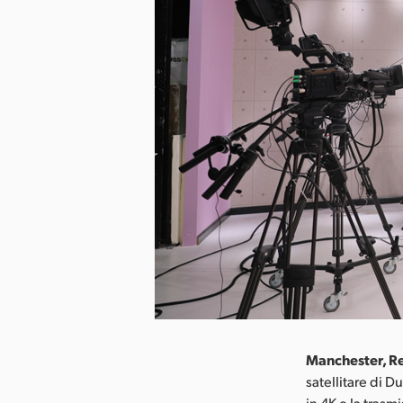
Manchester, Re
satellitare di 
in 4K e la tras