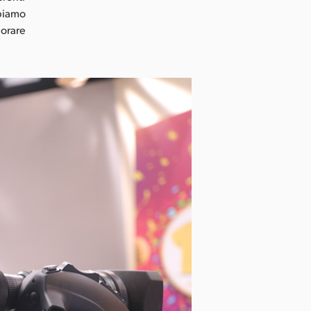
bbiamo
iorare