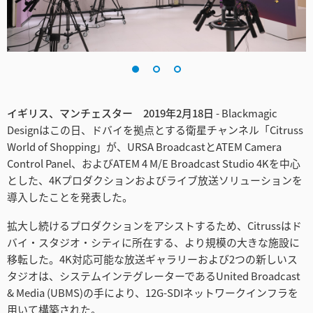
Finland
France
Germany
Hong Kong SAR, China
イギリス、マンチェスター 2019年2月18日
- Blackmagic
Designはこの日、ドバイを拠点とする衛星チャンネル「Citruss
India
World of Shopping」が、URSA BroadcastとATEM Camera
Control Panel、およびATEM 4 M/E Broadcast Studio 4Kを中心
Italy
とした、4Kプロダクションおよびライブ放送ソリューションを
導入したことを発表した。
Japan
拡大し続けるプロダクションをアシストするため、Citrussはド
Korea
バイ・スタジオ・シティに所在する、より規模の大きな施設に
移転した。4K対応可能な放送ギャラリーおよび2つの新しいス
Mexico
タジオは、システムインテグレーターであるUnited Broadcast
& Media (UBMS)の手により、12G-SDIネットワークインフラを
Malaysia
用いて構築された。