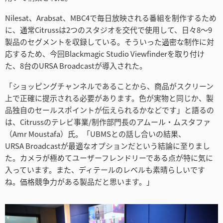
Netherlands
Nilesat、Arabsat、MBC4で毎日放映される番組を制作するため
New Zealand
に、通常Citrussは2つのスタジオを交代で使用して、日々8〜9
製品のセグメントを収録している。そういった過密な制作に対
Norway
応するため、今回Blackmagic Studio Viewfinderを取り付け
た、8台のURSA Broadcastが導入された。
Poland
「ショッピングチャンネルであることから、商品がスクリーン
Portugal
上で正確に提示される必要があります。色が実物と同じか、製
品独自のセールスポイントが伝えられるかなどです」と語るの
Singapore
は、Citrussのテレビ事業/制作部門長のアムール・ムスタファ
（Amr Moustafa）氏。「UBMSとの話し合いの結果、
South Africa
URSA Broadcastが最適なオプションだという結論に至りまし
た。カメラが極めてユーザーフレンドリーである点が特に気に
Spain
入っています。また、ディテールのレベルも素晴らしいです
Sweden
ね。価格競争力がある製品だと思います。」
Chinese Taipei