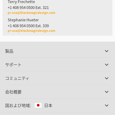
Terry Frechette
+1 408 954 0500 Ext. 321
pr-usa@blackmagicdesign.com
Stephanie Hueter
+1 408 954 0500 Ext. 339
pr-usa@blackmagicdesign.com
製品
プロ仕様カメラ
サポート
DaVinci Resolve/Fusion
ソフトウェア
取扱販社
コミュニティ
ATEMプロダクション
スイッチャー
サポートセンター
Ultimatte
お問い合わせ
Spliceコミュニティ
会社概要
ディスクレコーダー
キャプチャー・再生
オフィス
Cintel
フィルムスキャニング
国および地域:
日本
会社概要
スタンダード変換
パートナー