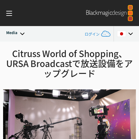
Media
ログイン
最新ニュース
Citruss World of Shopping、
Argentina
URSA Broadcastで放送設備をア
Australia
ニュースアーカイブ
ップグレード
Austria
プレスイメージ
Brazil
Canada
China
Denmark