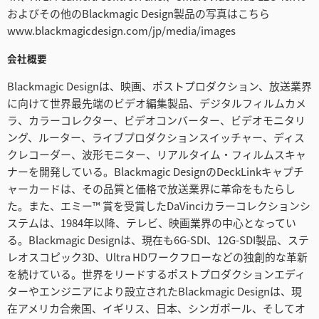
およびその他のBlackmagic Design製品の写真はこちら
www.blackmagicdesign.com/jp/media/images
会社概要
Blackmagic Designは、映画、ポストプロダクション、放送業界
に向けて世界最先端のビデオ編集製品、デジタルフィルムカメ
ラ、カラーコレクター、ビデオコンバーター、ビデオモニタリ
ング、ルーター、ライブプロダクションスイッチャー、ディス
クレコーダー、波形モニター、リアルタイム・フィルムスキャ
ナーを開発している。Blackmagic DesignのDeckLinkキャプチ
ャーカードは、その品質と価格で放送業界に革命をもたらし
た。また、エミー™ 賞を受賞したDaVinciカラーコレクションシ
ステムは、1984年以降、テレビ、映画業界の中心となってい
る。Blackmagic Designは、現在も6G-SDI、12G-SDI製品、ステ
レオスコピック3D、Ultra HDワークフローなどの独創的な革新
を続けている。世界をリードするポストプロダクションエディ
ターやエンジニアにより設立されたBlackmagic Designは、現
在アメリカ合衆国、イギリス、日本、シンガポール、そしてオ