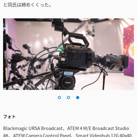
と同氏は締めくくった。
フォト
Blackmagic URSA Broadcast、ATEM 4 M/E Broadcast Studio
4K、ATEM Camera Control Panel、Smart Videohub 12G 40x40