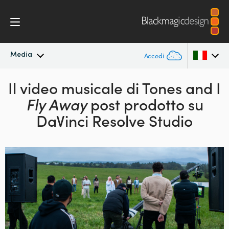
Media
Accedi
Il video musicale di Tones and I
In primo piano
Argentina
Fly Away
post prodotto su
Australia
Archivio
DaVinci Resolve Studio
Austria
Immagini per i media
Brazil
Canada
China
Denmark