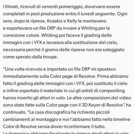
I filmati, ricevuti di venerdì pomeriggio, dovevano essere
completati in post produzione entro il lunedì seguente. Ogni
sera, dopo le riprese, Kozakis e Kelly le montavano
e esportavano un file DRP da inviare a Whiting per la
correzione colore. Whiting poi faceva il grading delle
immagini con i VFX e lavorava alla sostituzione del cielo,
necessaria perché il giorno delle riprese non era soleggiato
come sperato dalla troupe.
“Una volta ricevuto e importato un file DRP mi spostavo
immediatamente sulla Color page di Resolve. Prima abbiamo
fatto il grading delle immagini con i VFX, poi sostituito il cielo
e infine esportato il materiale in cui gli artisti di compositing
hanno inserito gli attori in volo. Le altre composizioni del video
sono state fatte sulla Color page con il 3D Keyer di Resolve”, ha
continuato. “La casa discografica ha richiesto piccoli
cambiamenti al montaggio e noi l’abbiamo fatto nella timeline
Color di Resolve senza dover riconformare il tutto.
La domenica abbiamo finalizzato le riprese degli attori in volo,