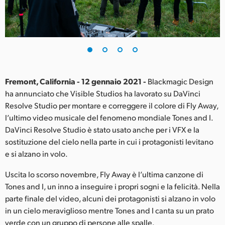
Finland
France
Germany
Hong Kong SAR, China
Fremont, California - 12 gennaio 2021 -
Blackmagic Design
ha annunciato che Visible Studios ha lavorato su DaVinci
India
Resolve Studio per montare e correggere il colore di Fly Away,
l’ultimo video musicale del fenomeno mondiale Tones and I.
Italia
DaVinci Resolve Studio è stato usato anche per i VFX e la
Japan
sostituzione del cielo nella parte in cui i protagonisti levitano
e si alzano in volo.
Korea
Uscita lo scorso novembre, Fly Away è l’ultima canzone di
Mexico
Tones and I, un inno a inseguire i propri sogni e la felicità. Nella
parte finale del video, alcuni dei protagonisti si alzano in volo
Malaysia
in un cielo meraviglioso mentre Tones and I canta su un prato
verde con un gruppo di persone alle spalle.