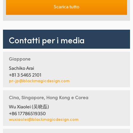
Scarica tutto
Contatti per i media
Giappone
Sachiko Arai
+81 3 5465 2101
pr-jp@blackmagicdesign.com
Cina, Singapore, Hong Kong e Corea
Wu Xiaolei (吴晓磊)
+86 17786519350
wuxiaolei@blackmagicdesign.com