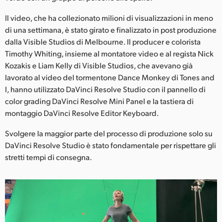
Netherlands
Il video, che ha collezionato milioni di visualizzazioni in meno
New Zealand
di una settimana, è stato girato e finalizzato in post produzione
dalla Visible Studios di Melbourne. Il producer e colorista
Norway
Timothy Whiting, insieme al montatore video e al regista Nick
Poland
Kozakis e Liam Kelly di Visible Studios, che avevano già
lavorato al video del tormentone Dance Monkey di Tones and
Portugal
I, hanno utilizzato DaVinci Resolve Studio con il pannello di
color grading DaVinci Resolve Mini Panel e la tastiera di
Singapore
montaggio DaVinci Resolve Editor Keyboard.
South Africa
Svolgere la maggior parte del processo di produzione solo su
DaVinci Resolve Studio è stato fondamentale per rispettare gli
Spain
stretti tempi di consegna.
Sweden
Chinese Taipei
Turkey