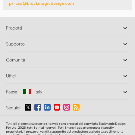
pr-usa@blackmagicdesign.com
Prodotti
Camere professionali
Supporto
DaVinci Resolve e Fusion
Switcher di produzione ATEM
Rivenditori
Comunità
Ultimatte
Centro assistenza
Registratori su disco
Contattaci
Splice Community
Uffici
Acquisizione e riproduzione
Cintel Scanner
Uffici
Conversione di standard
Paese:
Italy
Chi siamo
Convertitori broadcast
Partner
Monitoraggio
Seleziona un Paese
Seguici:
Media
Archiviazione in rete
MultiView
Argentina
Tutti gli elementi su questo sito web sono protetti dal copyright Blackmagic Design
Routing e distribuzione
Pty. Ltd. 2026, tutti i diritti riservati. Tutti i marchi appartengono ai rispettivi
proprietari. Il prezzo di vendita suggerito dal produttore esclude tasse di vendita
Streaming e codifica
Australia