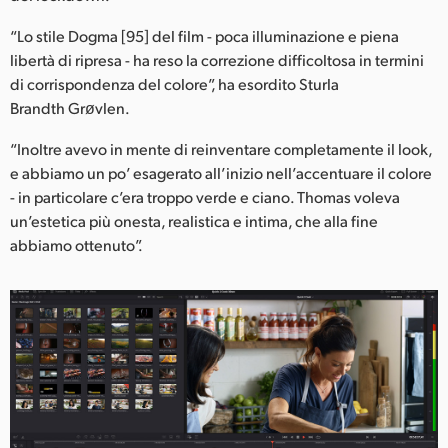
Netherlands
“Lo stile Dogma [95] del film - poca illuminazione e piena
New Zealand
libertà di ripresa - ha reso la correzione difficoltosa in termini
di corrispondenza del colore”, ha esordito Sturla
Norway
Brandth Grøvlen.
Poland
“Inoltre avevo in mente di reinventare completamente il look,
e abbiamo un po’ esagerato all’inizio nell’accentuare il colore
Portugal
- in particolare c’era troppo verde e ciano. Thomas voleva
Singapore
un’estetica più onesta, realistica e intima, che alla fine
abbiamo ottenuto”.
South Africa
Spain
Sweden
Chinese Taipei
Turkey