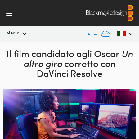
Media
Accedi
In primo piano
Il film candidato
agli Oscar
Un
Argentina
altro giro
corretto con
Australia
Archivio
DaVinci Resolve
Austria
Immagini per i media
Brazil
Canada
China
Denmark