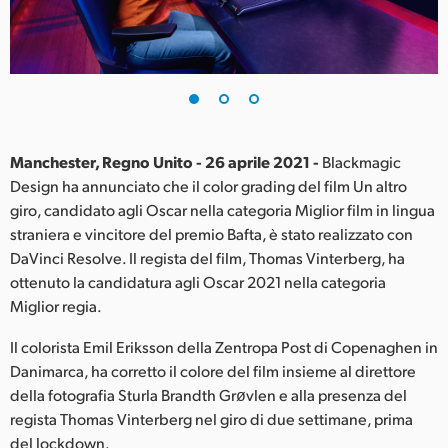
Finland
France
Germany
Hong Kong SAR, China
Manchester, Regno Unito - 26 aprile 2021 -
Blackmagic
Design ha annunciato che il color grading del film Un altro
India
giro, candidato agli Oscar nella categoria Miglior film in lingua
straniera e vincitore del premio Bafta, è stato realizzato con
Italia
DaVinci Resolve. Il regista del film, Thomas Vinterberg, ha
Japan
ottenuto la candidatura agli Oscar 2021 nella categoria
Miglior regia.
Korea
Il colorista Emil Eriksson della Zentropa Post di Copenaghen in
Mexico
Danimarca, ha corretto il colore del film insieme al direttore
della fotografia Sturla Brandth Grøvlen e alla presenza del
Malaysia
regista Thomas Vinterberg nel giro di due settimane, prima
del lockdown.