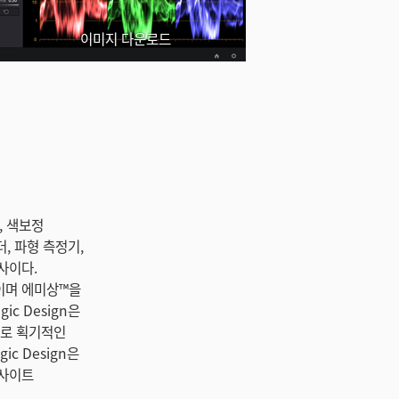
이미지 다운로드
, 색보정
, 파형 측정기,
사이다.
품이며 에미상™을
ic Design은
적으로 획기적인
c Design은
웹사이트