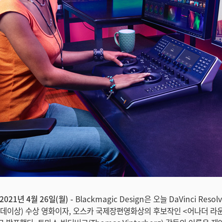
2021년 4월 26일(월) -
Blackmagic Design은 오늘 DaVinci Reso
카데이상) 수상 영화이자, 오스카 국제장편영화상의 후보작인 <어나더 라