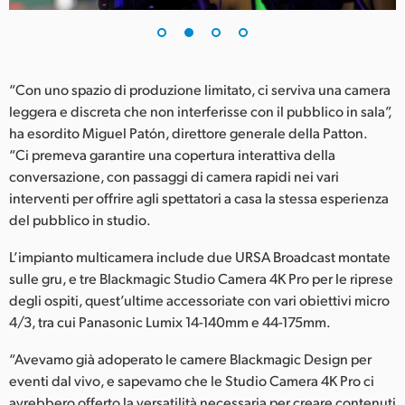
UAE
Ukraine
“Con uno spazio di produzione limitato, ci serviva una camera
United Kingdom
leggera e discreta che non interferisse con il pubblico in sala”,
ha esordito Miguel Patón, direttore generale della Patton.
United States
“Ci premeva garantire una copertura interattiva della
conversazione, con passaggi di camera rapidi nei vari
interventi per offrire agli spettatori a casa la stessa esperienza
del pubblico in studio.
L’impianto multicamera include due URSA Broadcast montate
sulle gru, e tre Blackmagic Studio Camera 4K Pro per le riprese
degli ospiti, quest’ultime accessoriate con vari obiettivi micro
4/3, tra cui Panasonic Lumix 14-140mm e 44-175mm.
“Avevamo già adoperato le camere Blackmagic Design per
eventi dal vivo, e sapevamo che le Studio Camera 4K Pro ci
avrebbero offerto la versatilità necessaria per creare contenuti