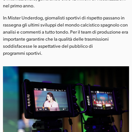
Netherlands
nel primo anno.
New Zealand
In Mister Underdog, giornalisti sportivi di rispetto passano in
rassegna gli ultimi sviluppi del mondo calcistico spagnolo con
Norway
analisi e commenti a tutto tondo. Per il team di produzione era
Poland
importante garantire che la qualità delle trasmissioni
soddisfacesse le aspettative del pubblico di
Portugal
programmi sportivi.
Singapore
South Africa
Spain
Sweden
Chinese Taipei
Turkey