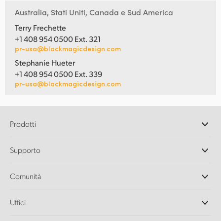
Australia, Stati Uniti, Canada e Sud America
Terry Frechette
+1 408 954 0500 Ext. 321
pr-usa@blackmagicdesign.com
Stephanie Hueter
+1 408 954 0500 Ext. 339
pr-usa@blackmagicdesign.com
Prodotti
Camere professionali
Supporto
DaVinci Resolve e Fusion
Switcher di produzione ATEM
Rivenditori
Comunità
Ultimatte
Centro assistenza
Registratori su disco
Contattaci
Splice Community
Uffici
Acquisizione e riproduzione
Cintel Scanner
Uffici