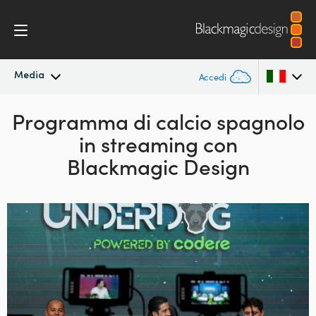
Media
Accedi
Programma di calcio spagnolo
In primo piano
Argentina
in streaming con
Australia
Archivio
Blackmagic Design
Austria
Immagini per i media
Brazil
Canada
China
Denmark