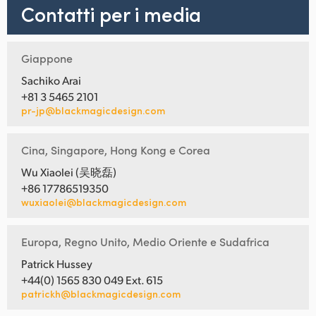
Contatti per i media
Giappone
Sachiko Arai
+81 3 5465 2101
pr-jp@blackmagicdesign.com
Cina, Singapore, Hong Kong e Corea
Wu Xiaolei (吴晓磊)
+86 17786519350
wuxiaolei@blackmagicdesign.com
Europa, Regno Unito, Medio Oriente e Sudafrica
Patrick Hussey
+44(0) 1565 830 049 Ext. 615
patrickh@blackmagicdesign.com