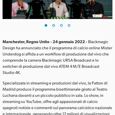
Finland
France
Germany
Hong Kong SAR, China
Manchester, Regno Unito - 24 gennaio 2022 -
Blackmagic
Design ha annunciato che il programma di calcio online Mister
India
Underdog si affida a un workflow di produzione dal vivo che
comprende la camera Blackmagic URSA Broadcast e lo
Italia
switcher di produzione dal vivo ATEM 4 M/E Broadcast
Japan
Studio 4K.
Korea
Specializzata in streaming e produzioni dal vivo, la Patton di
Madrid produce il programma bisettimanale girato al Teatro
Mexico
Luchana davanti a un piccolo pubblico in sala. Lo show, in
streaming su YouTube, offre agli appassionati di calcio
Malaysia
spagnoli notizie e commenti sul panorama calcistico nazionale
e internazionale, generando oltre 12 milioni di visualizzazioni