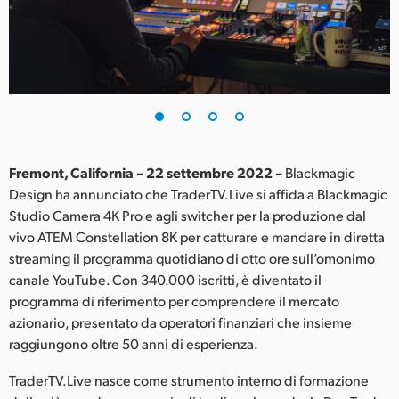
Finland
France
Germany
Hong Kong SAR, China
India
Fremont, California – 22 settembre 2022 –
Blackmagic
Design ha annunciato che TraderTV.Live si affida a Blackmagic
Italia
Studio Camera 4K Pro e agli switcher per la produzione dal
vivo ATEM Constellation 8K per catturare e mandare in diretta
Japan
streaming il programma quotidiano di otto ore sull’omonimo
canale YouTube. Con 340.000 iscritti, è diventato il
Korea
programma di riferimento per comprendere il mercato
azionario, presentato da operatori finanziari che insieme
Mexico
raggiungono oltre 50 anni di esperienza.
Malaysia
TraderTV.Live nasce come strumento interno di formazione