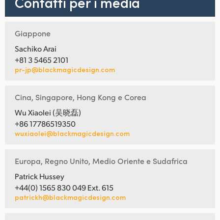
Contatti per i media
Giappone
Sachiko Arai
+81 3 5465 2101
pr-jp@blackmagicdesign.com
Cina, Singapore, Hong Kong e Corea
Wu Xiaolei (吴晓磊)
+86 17786519350
wuxiaolei@blackmagicdesign.com
Europa, Regno Unito, Medio Oriente e Sudafrica
Patrick Hussey
+44(0) 1565 830 049 Ext. 615
patrickh@blackmagicdesign.com