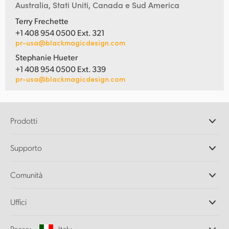
Australia, Stati Uniti, Canada e Sud America
Terry Frechette
+1 408 954 0500 Ext. 321
pr-usa@blackmagicdesign.com
Stephanie Hueter
+1 408 954 0500 Ext. 339
pr-usa@blackmagicdesign.com
Prodotti
Camere professionali
Supporto
DaVinci Resolve e Fusion
Switcher di produzione ATEM
Rivenditori
Comunità
Ultimatte
Centro assistenza
Registratori su disco
Contattaci
Splice Community
Uffici
Acquisizione e riproduzione
Cintel Scanner
Uffici
Conversione di standard
Paese:
Italy