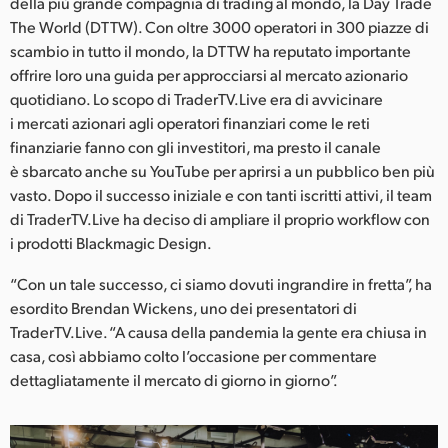
Netherlands
della più grande compagnia di trading al mondo, la Day Trade
The World (DTTW). Con oltre 3000 operatori in 300 piazze di
New Zealand
scambio in tutto il mondo, la DTTW ha reputato importante
offrire loro una guida per approcciarsi al mercato azionario
Norway
quotidiano. Lo scopo di TraderTV.Live era di avvicinare
i mercati azionari agli operatori finanziari come le reti
Poland
finanziarie fanno con gli investitori, ma presto il canale
è sbarcato anche su YouTube per aprirsi a un pubblico ben più
Portugal
vasto. Dopo il successo iniziale e con tanti iscritti attivi, il team
Singapore
di TraderTV.Live ha deciso di ampliare il proprio workflow con
i prodotti Blackmagic Design.
South Africa
“Con un tale successo, ci siamo dovuti ingrandire in fretta”, ha
Spain
esordito Brendan Wickens, uno dei presentatori di
TraderTV.Live. “A causa della pandemia la gente era chiusa in
Sweden
casa, così abbiamo colto l’occasione per commentare
dettagliatamente il mercato di giorno in giorno”.
Chinese Taipei
Turkey