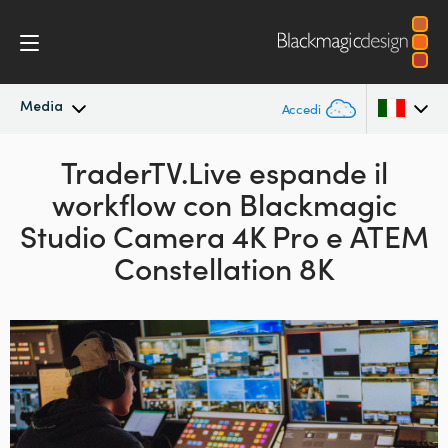
Media
Accedi
In primo piano
TraderTV.Live espande il
Argentina
workflow con
Blackmagic
Australia
Archivio
Studio
Camera 4K Pro e ATEM
Austria
Constellation 8K
Immagini per i media
Brazil
Canada
China
Denmark