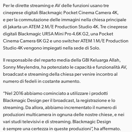
Per le dirette streaming e AV delle funzioni usano tre
UAE
cineprese digitali Blackmagic Pocket Cinema Camera 4K,
e per la commutazione delle immagini nella chiesa principale
Ukraine
di Jakarta un ATEM 2 M/E Production Studio 4K. Tre cineprese
United Kingdom
digitali Blackmagic URSA Mini Pro 4.6K G2, una Pocket
Cinema Camera 6K G2 e uno switcher ATEM 1 M/E Production
United States
Studio 4K vengono impiegati nella sede di Solo.
Il responsabile del reparto media della GBI Keluarga Allah,
Sonny Meylendra, ha potenziato le capacità e funzionalità AV,
broadcast e streaming della chiesa per venire incontro al
numero di fedeli in costante aumento.
“Nel 2016 abbiamo cominciato a utilizzare i prodotti
Blackmagic Design per il broadcast, la registrazione e lo
streaming. Da allora, abbiamo incrementato il numero di
produzioni multicamera in ognuna delle nostre chiese, e nei
vari studi televisivi e di streaming. Blackmagic Design
è sempre una certezza in queste produzioni”, ha affermato.