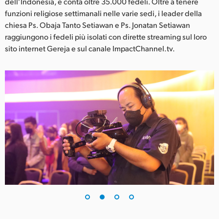
Netherlands
dell’Indonesia, e conta oltre 35.000 fedeli. Oltre a tenere
funzioni religiose settimanali nelle varie sedi, i leader della
New Zealand
chiesa Ps. Obaja Tanto Setiawan e Ps. Jonatan Setiawan
raggiungono i fedeli più isolati con dirette streaming sul loro
Norway
sito internet Gereja e sul canale ImpactChannel.tv.
Poland
Portugal
Singapore
South Africa
Spain
Sweden
Chinese Taipei
Turkey