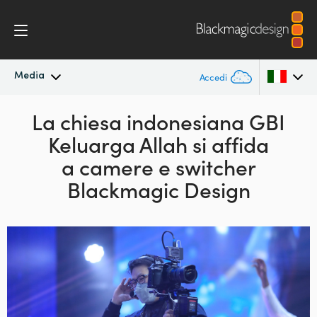
Media
Accedi
In primo piano
La chiesa indonesiana
GBI
Argentina
Keluarga Allah
si affida
Australia
Archivio
a camere e switcher
Austria
Blackmagic Design
Immagini per i media
Brazil
Canada
China
Denmark