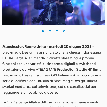
Finland
France
Germany
Hong Kong SAR, China
India
Manchester, Regno Unito - martedì 20 giugno 2023 -
Blackmagic Design ha annunciato che la chiesa indonesiana
Italia
GBI Keluarga Allah manda in diretta streaming le proprie
funzioni con una varietà di cineprese digitali e switcher di
Japan
produzione dal vivo ATEM 2 M/E Production Studio 4K firmati
Blackmagic Design. La chiesa GBI Keluarga Allah occupa una
Korea
serie di edifici e con l’ausilio di Blackmagic Design utilizza
svariati media, tra cui televisione, radio e canali social per
Mexico
raggiungere un pubblico globale.
Malaysia
La GBI Keluarga Allah è diffusa in varie zone urbane e rurali