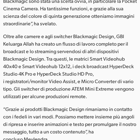
Blackmagic sono stata una scelta ovvia, in particolare la Pocket
Cinema Camera. Ha tantissime funzioni, e grazie alla sua
scienza del colore di quinta generazione otteniamo immagini
straordinarie”, ha svelato.
Oltre alle camere e agli switcher Blackmagic Design, GBI
Keluarga Allah ha creato un flusso di lavoro completo per il
broadcast e lo streaming servendosi di altri dispositivi
Blackmagic Design. Tra questi, le matrici Smart Videohub
40x40 e Smart Videohub 12x12, i deck broadcast HyperDeck
Studio 4K Pro e HyperDeck Studio HD Pro,
i registratori/monitor Video Assist, e Micro Converter di vario
tipo. Gli switcher di produzione ATEM Mini Extreme vengono
utilizzati per alcune produzioni remote.
“Grazie ai prodotti Blackmagic Design rimaniamo in contatto
con i fedeli in vari modi. Possiamo mettere insieme più angoli
di ripresa e inserire animazioni e testo per promulgare il nostro
messaggio, tutto a un costo contenuto”, ha
concluso Meylendra.