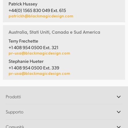
Patrick Hussey
+44(0) 1565 830 049 Ext. 615
patrickh@blackmagicdesign.com
Australia, Stati Uniti, Canada e Sud America
Terry Frechette
+1 408 954 0500 Ext. 321
pr-usa@blackmagicdesign.com
Stephanie Hueter
+1 408 954 0500 Ext. 339
pr-usa@blackmagicdesign.com
Prodotti
Camere professionali
Supporto
DaVinci Resolve e Fusion
Switcher di produzione ATEM
Rivenditori
Comunità
Ultimatte