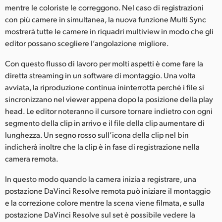
mentre le coloriste le correggono. Nel caso di registrazioni
UAE
con più camere in simultanea, la nuova funzione Multi Sync
mostrerà tutte le camere in riquadri multiview in modo che gli
Ukraine
editor possano scegliere l’angolazione migliore.
United Kingdom
Con questo flusso di lavoro per molti aspetti è come fare la
diretta streaming in un software di montaggio. Una volta
United States
avviata, la riproduzione continua ininterrotta perché i file si
sincronizzano nel viewer appena dopo la posizione della play
head. Le editor noteranno il cursore tornare indietro con ogni
segmento della clip in arrivo e il file della clip aumentare di
lunghezza. Un segno rosso sull’icona della clip nel bin
indicherà inoltre che la clip è in fase di registrazione nella
camera remota.
In questo modo quando la camera inizia a registrare, una
postazione DaVinci Resolve remota può iniziare il montaggio
e la correzione colore mentre la scena viene filmata, e sulla
postazione DaVinci Resolve sul set è possibile vedere la