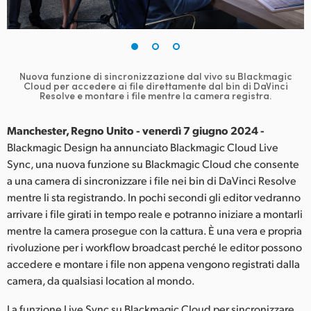
Finland
France
Germany
Nuova funzione di sincronizzazione dal vivo su Blackmagic
Cloud per accedere ai file direttamente
dal bin di DaVinci
Resolve e montare i file mentre la camera registra.
Hong Kong SAR, China
Manchester, Regno Unito - venerdì 7 giugno 2024 -
India
Blackmagic Design ha annunciato Blackmagic Cloud Live
Italia
Sync, una nuova funzione su Blackmagic Cloud che consente
a una camera di sincronizzare i file nei bin di DaVinci Resolve
Japan
mentre li sta registrando. In pochi secondi gli editor vedranno
arrivare i file girati in tempo reale e potranno iniziare a montarli
Korea
mentre la camera prosegue con la cattura. È una vera e propria
rivoluzione per i workflow broadcast perché le editor possono
Mexico
accedere e montare i file non appena vengono registrati dalla
camera, da qualsiasi location al mondo.
Malaysia
La funzione Live Sync su Blackmagic Cloud per sincronizzare