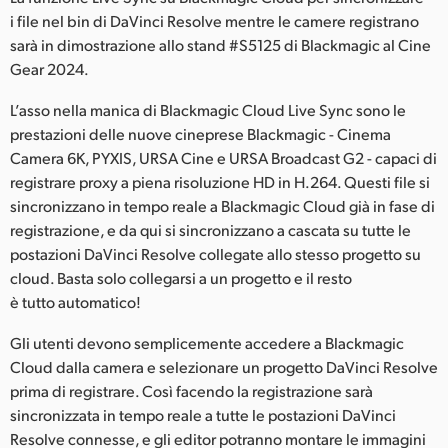
Netherlands
i file nel bin di DaVinci Resolve mentre le camere registrano
sarà in dimostrazione allo stand #S5125 di Blackmagic al Cine
New Zealand
Gear 2024.
Norway
L’asso nella manica di Blackmagic Cloud Live Sync sono le
Poland
prestazioni delle nuove cineprese Blackmagic - Cinema
Camera 6K, PYXIS, URSA Cine e URSA Broadcast G2 - capaci di
Portugal
registrare proxy a piena risoluzione HD in H.264. Questi file si
sincronizzano in tempo reale a Blackmagic Cloud già in fase di
Singapore
registrazione, e da qui si sincronizzano a cascata su tutte le
postazioni DaVinci Resolve collegate allo stesso progetto su
South Africa
cloud. Basta solo collegarsi a un progetto e il resto
è tutto automatico!
Spain
Gli utenti devono semplicemente accedere a Blackmagic
Sweden
Cloud dalla camera e selezionare un progetto DaVinci Resolve
Chinese Taipei
prima di registrare. Così facendo la registrazione sarà
sincronizzata in tempo reale a tutte le postazioni DaVinci
Turkey
Resolve connesse, e gli editor potranno montare le immagini