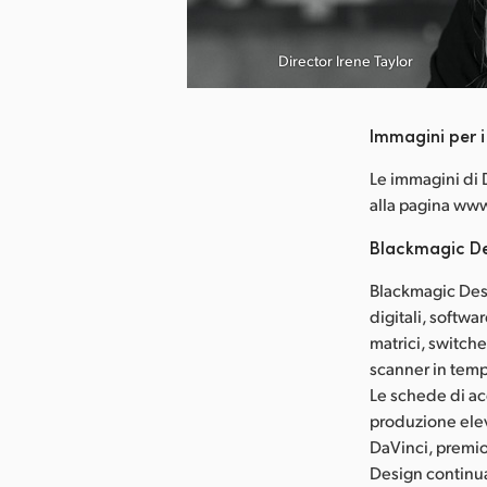
ca l’immagine
Director Irene Taylor
Immagini per 
Le immagini di 
alla pagina w
Blackmagic De
Blackmagic Desi
digitali, softwa
matrici, switche
scanner in temp
Le schede di ac
produzione elev
DaVinci, premio
Design continua