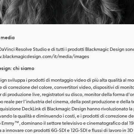
i media
DaVinci Resolve Studio e di tutti i prodotti Blackmagic Design son
ww.blackmagicdesign.com/it/media/images
sign: chi siamo
gn sviluppa i prodotti di montaggio video di più alta qualità al 
re di correzione del colore, convertitori video, dispositivi di moni
r di produzione live, registratori su disco, monitor della forma d'o
o reale per l’industria del cinema, della post produzione e della t
quisizione DeckLink di Blackmagic Design hanno rivoluzionato la
ando la qualità e diminuendo i costi, e i prodotti di correzione de
 Emmy™, dominano il settore televisivo e cinematografico dal 1
 a innovare con prodotti 6G-SDI e 12G-SDI e flussi di lavoro in 3