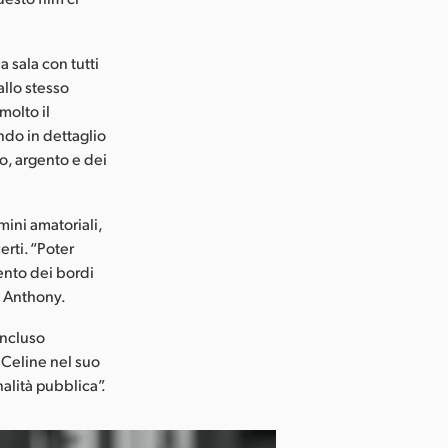
 sala con tutti
allo stesso
molto il
endo in dettaglio
ro, argento e dei
lmini amatoriali,
rti. “Poter
ento dei bordi
to Anthony.
oncluso
 Celine nel suo
alità pubblica”.