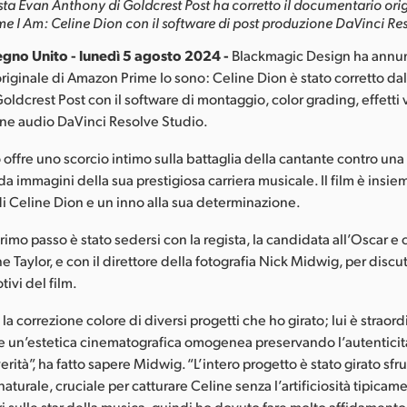
rista Evan Anthony di Goldcrest Post ha corretto il documentario orig
e I Am: Celine Dion con il software di post produzione DaVinci Res
gno Unito - lunedì 5 agosto 2024 -
Blackmagic Design ha annunc
iginale di Amazon Prime Io sono: Celine Dion è stato corretto dal
ldcrest Post con il software di montaggio, color grading, effetti v
ne audio DaVinci Resolve Studio.
 offre uno scorcio intimo sulla battaglia della cantante contro una
 immagini della sua prestigiosa carriera musicale. Il film è insie
di Celine Dion e un inno alla sua determinazione.
rimo passo è stato sedersi con la regista, la candidata all’Oscar e 
e Taylor, e con il direttore della fotografia Nick Midwig, per discut
tivi del film.
la correzione colore di diversi progetti che ho girato; lui è strao
eare un’estetica cinematografica omogenea preservando l’autenticit
ità”, ha fatto sapere Midwig. “L’intero progetto è stato girato sfr
naturale, cruciale per catturare Celine senza l’artificiosità tipicame
 sulle star della musica, quindi ho dovuto fare molto affidamento