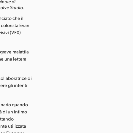
inale di
olve Studio.
iato che il
 colorista Evan
isivi (VFX)
 grave malattia
me una lettera
collaboratrice di
ere gli intenti
rdinario quando
à di un intimo
uttando
nte utilizzata
 su Evan per