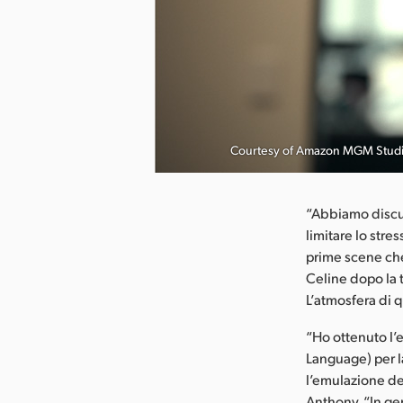
ca l’immagine
Courtesy of Amazon MGM Studi
“Abbiamo discus
limitare lo stre
prime scene che
Celine dopo la t
L’atmosfera di q
“Ho ottenuto l’
Language) per l
l’emulazione de
Anthony. “In gen