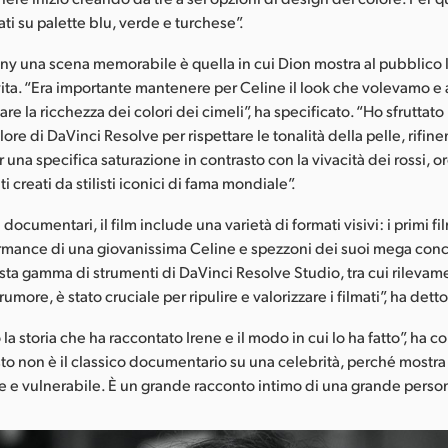
ti su palette blu, verde e turchese”.
 una scena memorabile è quella in cui Dion mostra al pubblico la
 vita. “Era importante mantenere per Celine il look che volevamo e 
e la ricchezza dei colori dei cimeli”, ha specificato. “Ho sfruttato 
lore di DaVinci Resolve per rispettare le tonalità della pelle, rifin
 una specifica saturazione in contrasto con la vivacità dei rossi, o
iti creati da stilisti iconici di fama mondiale”.
documentari, il film include una varietà di formati visivi: i primi fi
ormance di una giovanissima Celine e spezzoni dei suoi mega conce
asta gamma di strumenti di DaVinci Resolve Studio, tra cui rilevam
rumore, è stato cruciale per ripulire e valorizzare i filmati”, ha det
la storia che ha raccontato Irene e il modo in cui lo ha fatto”, ha c
o non è il classico documentario su una celebrità, perché mostra
le e vulnerabile. È un grande racconto intimo di una grande person