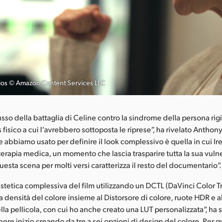
os © Amazon Content Services LLC
so della battaglia di Celine contro la sindrome della persona rig
ss fisico a cui l’avrebbero sottoposta le riprese”, ha rivelato Anthon
 abbiamo usato per definire il look complessivo è quella in cui Ire
erapia medica, un momento che lascia trasparire tutta la sua vulne
uesta scena per molti versi caratterizza il resto del documentario”.
estetica complessiva del film utilizzando un DCTL (DaVinci Color 
a densità del colore insieme al Distorsore di colore, ruote HDR e 
lla pellicola, con cui ho anche creato una LUT personalizzata”, ha 
ere inizio creando da tre a sei opzioni di design del colore. Per qu