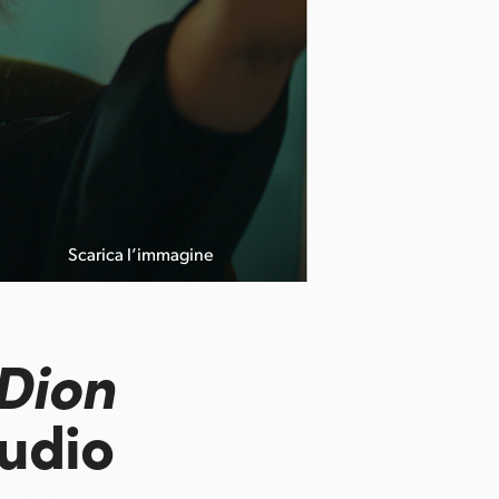
Scarica l’immagine
Courtesy of A
 Dion
tudio