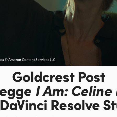
os © Amazon Content Services LLC
Goldcrest Post
regge
I Am: Celine
DaVinci Resolve S