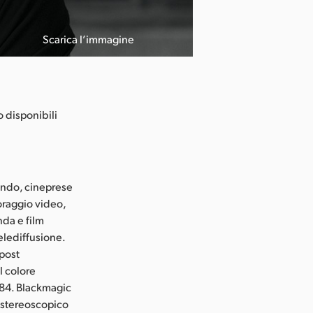
Scarica l’immagine
o disponibili
mondo, cineprese
toraggio video,
nda e film
elediffusione.
 post
l colore
984. Blackmagic
D stereoscopico