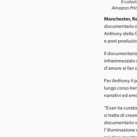
Il colo
Amazon Prim
Manchester, Re
documentario or
Anthony della Go
e post produzio
Il documentario
inframmezzato da
d’amore ai fan 
Per Anthony il p
lungo corso Iren
narrativi ed emo
“Evan ha curato 
si tratta di cr
documentario ver
l’illuminazione 
nei documentari