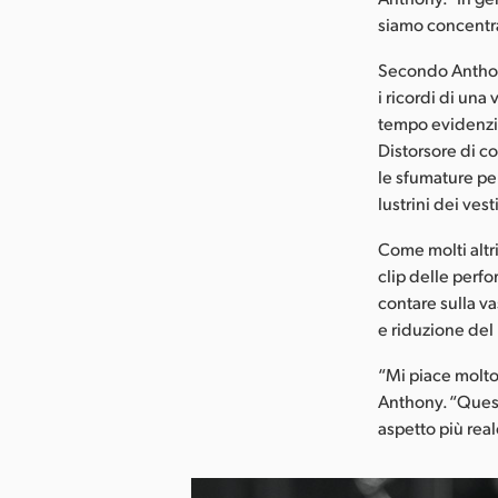
siamo concentra
Secondo Anthony
i ricordi di una
tempo evidenziar
Distorsore di co
le sfumature per
lustrini dei vest
Come molti altri 
clip delle perf
contare sulla v
e riduzione del 
“Mi piace molto 
Anthony. “Quest
aspetto più rea