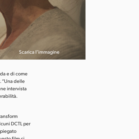
Scarica l’immagine
Director Irene
ida e di come
y. “Una delle
ne intervista
rabilità.
Transform
alcuni DCTL per
spiegato
esto film ci