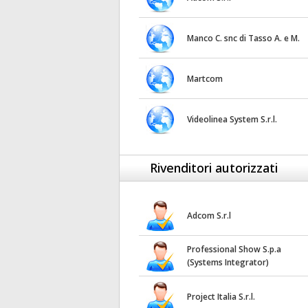
Manco C. snc di Tasso A. e M.
Martcom
Videolinea System S.r.l.
Rivenditori autorizzati
Adcom S.r.l
Professional Show S.p.a
(Systems Integrator)
Project Italia S.r.l.