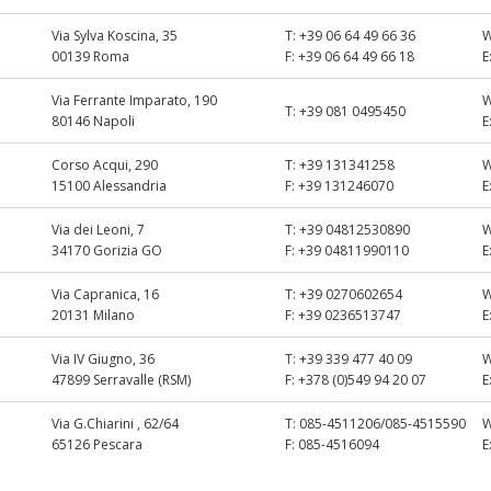
Via Sylva Koscina, 35
T:
+39 06 64 49 66 36
00139 Roma
F:
+39 06 64 49 66 18
E
Via Ferrante Imparato, 190
T:
+39 081 0495450
80146 Napoli
E
Corso Acqui, 290
T:
+39 131341258
15100 Alessandria
F:
+39 131246070
E
Via dei Leoni, 7
T:
+39 04812530890
34170 Gorizia GO
F:
+39 04811990110
E
Via Capranica, 16
T:
+39 0270602654
20131 Milano
F:
+39 0236513747
E
Via IV Giugno, 36
T:
+39 339 477 40 09
47899 Serravalle (RSM)
F:
+378 (0)549 94 20 07
E
Via G.Chiarini , 62/64
T:
085-4511206/085-4515590
65126 Pescara
F:
085-4516094
E