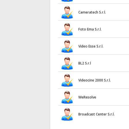
Cameratech S.r.l.
Foto Ema S.r.l.
Video Esse S.r.l.
BL2 S.r.l
Videocine 2000 S.r.l.
WeResolve
Broadcast Center S.r.l.