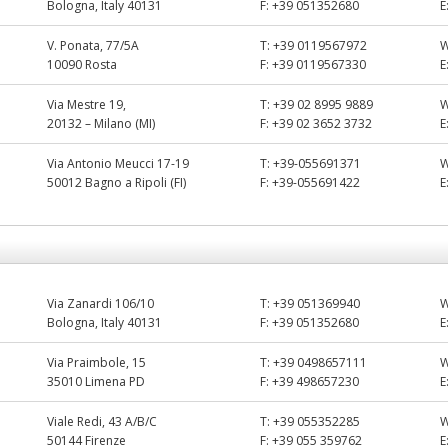
Bologna, Italy 40131
F:
+39 051352680
E
V. Ponata, 77/5A
T:
+39 0119567972
10090 Rosta
F:
+39 0119567330
E
Via Mestre 19,
T:
+39 02 8995 9889
20132 – Milano (MI)
F:
+39 02 3652 3732
E
Via Antonio Meucci 17-19
T:
+39-055691371
50012 Bagno a Ripoli (FI)
F:
+39-055691422
E
Via Zanardi 106/10
T:
+39 051369940
Bologna, Italy 40131
F:
+39 051352680
E
Via Praimbole, 15
T:
+39 0498657111
35010 Limena PD
F:
+39 498657230
E
Viale Redi, 43 A/B/C
T:
+39 055352285
50144 Firenze
F:
+39 055 359762
E