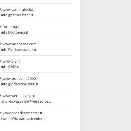
W:
www.cameratech.it
:
info@cameratech.it
W:
fotoema.it
:
info@fotoema.it
W:
www.videoesse.com
:
info@videoesse.com
W:
www.bl2.it
:
info@bl2.it
W:
www.videocine2000.it
:
info@videocine2000.it
W:
www.weresolve.pro
:
andrea.vassalini@weresolve...
W:
www.broadcastcenter.it
:
comm@broadcastcenter.it