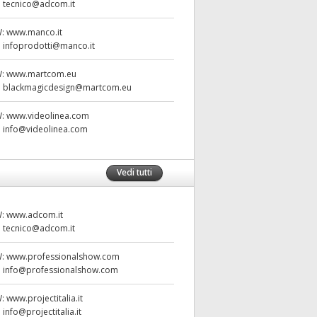
:
tecnico@adcom.it
W:
www.manco.it
:
infoprodotti@manco.it
W:
www.martcom.eu
:
blackmagicdesign@martcom.eu
W:
www.videolinea.com
:
info@videolinea.com
Vedi tutti
W:
www.adcom.it
:
tecnico@adcom.it
W:
www.professionalshow.com
:
info@professionalshow.com
W:
www.projectitalia.it
:
info@projectitalia.it