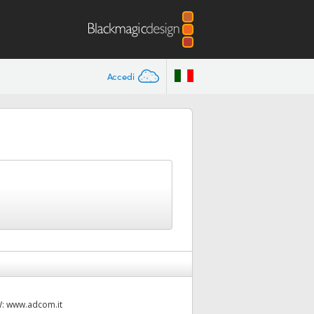
Accedi
W:
www.adcom.it