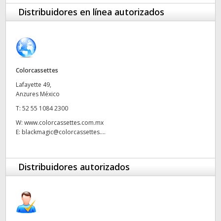
Finland
Distribuidores en línea autorizados
France
Germany
Colorcassettes
Hong Kong SAR, China
Lafayette 49,
Anzures México
India
T:
52 55 1084 2300
Italy
W:
www.colorcassettes.com.mx
E:
blackmagic@colorcassettes....
Japan
Korea
Distribuidores autorizados
Mexico
Malaysia