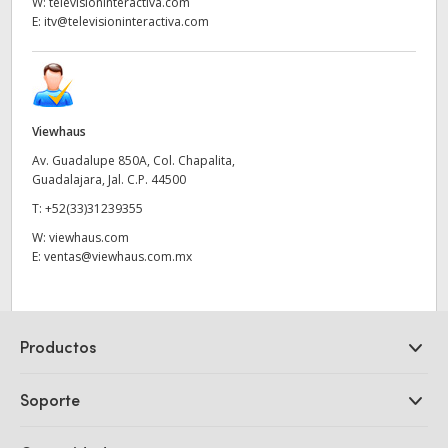
W:
televisioninteractiva.com
E:
itv@televisioninteractiva.com
Viewhaus
Av. Guadalupe 850A, Col. Chapalita,
Guadalajara, Jal. C.P. 44500
T:
+52(33)31239355
W:
viewhaus.com
E:
ventas@viewhaus.com.mx
Productos
Cámaras profesionales
Soporte
DaVinci Resolve y Fusion
Mezcladores ATEM
Distribuidores