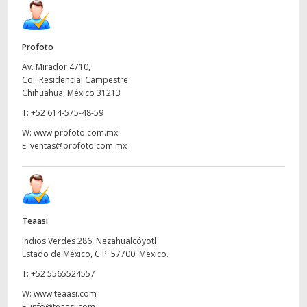
UAE
Profoto
Ukraine
Av. Mirador 4710,
United Kingdom
Col. Residencial Campestre
Chihuahua, México 31213
United States
T:
+52 614-575-48-59
W:
www.profoto.com.mx
E:
ventas@profoto.com.mx
Teaasi
Indios Verdes 286, Nezahualcóyotl
Estado de México, C.P. 57700. Mexico.
T:
+52 5565524557
W:
www.teaasi.com
E:
info@teaasi.com