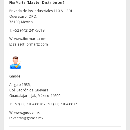
Netherlands
FlorMartz
(Master Distributor)
Privada de los Industriales 110 A – 301
New Zealand
Queretaro, QRO,
76100, Mexico
Norway
T:
+52 (442) 241-5619
Poland
W:
www.flormartz.com
E:
sales@flormartz.com
Portugal
Singapore
South Africa
Gnode
Angulo 1935,
España
Col. Ladrón de Guevara
Guadalajara, Jal., México 44600
Sweden
T:
+52(33) 2304 6636 / +52 (33) 2304 6637
W:
www.gnode.mx
Chinese Taipei
E:
ventas@gnode.mx
Turkey