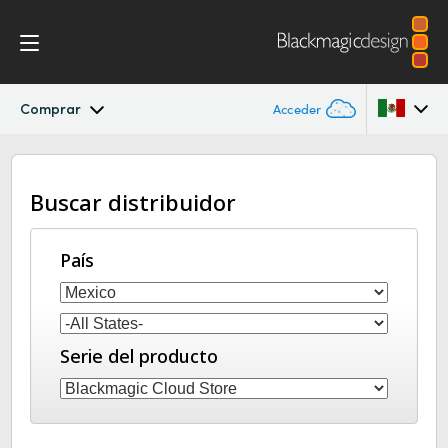
Comprar
Acceder
Blackmagic Cloud Pod
Argentina
Buscar distribuidor
Australia
Especificaciones
Austria
País
Brazil
Canada
Serie del producto
China
Denmark