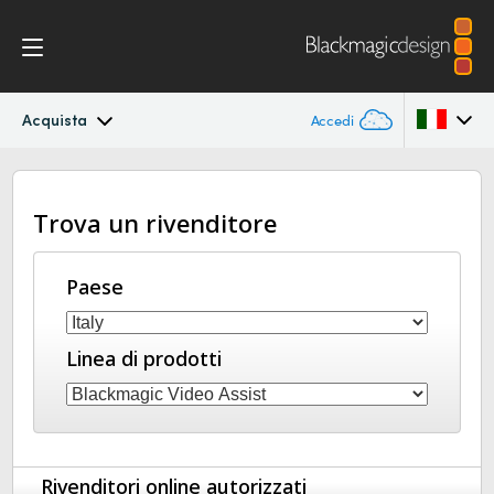
Acquista
Accedi
Blackmagic Video Assist
Argentina
Trova un rivenditore
Australia
Design
Austria
Paese
Blackmagic OS
Brazil
Visualizzatori
Linea di prodotti
Canada
Specifiche
China
Denmark
Rivenditori online autorizzati