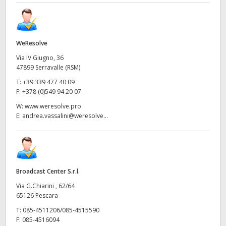
WeResolve
Via IV Giugno, 36
47899 Serravalle (RSM)
T:
+39 339 477 40 09
F:
+378 (0)549 94 20 07
W:
www.weresolve.pro
E:
andrea.vassalini@weresolve...
Broadcast Center S.r.l.
Via G.Chiarini , 62/64
65126 Pescara
T:
085-4511206/085-4515590
F:
085-4516094