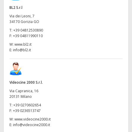
BL2 S.r.l
Via dei Leoni, 7
34170 Gorizia GO
T:
+39 04812530890
F:
+39 04811990110
W:
www.bl2.it
E:
info@bl2.it
Videocine 2000 S.r.l.
Via Capranica, 16
20131 Milano
T:
+39 0270602654
F:
+39 0236513747
W:
www.videocine2000.it
E:
info@videocine2000.it