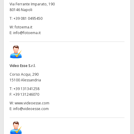
Via Ferrante Imparato, 190
80146 Napoli
T:
+39 081 0495450
W:
fotoema.it
E:
info@fotoema.it
Video Esse S.r.l.
Corso Acqui, 290
15100 Alessandria
T:
+39 131341258
F:
+39 131246070
W:
www.videoesse.com
E:
info@videoesse.com