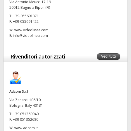
Via Antonio Meucci 17-19
50012 Bagno a Ripoli (FI)
UAE
T:
+39-055691371
Ukraine
F:
+39-055691422
W:
www.videolinea.com
United Kingdom
E:
info@videolinea.com
United States
Rivenditori autorizzati
Vedi tutti
Adcom S.r.l
Via Zanardi 106/10
Bologna, Italy 40131
T:
+39 051369940
F:
+39 051352680
W:
www.adcom.it