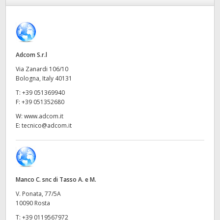
Finland
France
Germany
Adcom S.r.l
Via Zanardi 106/10
Hong Kong SAR, China
Bologna, Italy 40131
T:
+39 051369940
India
F:
+39 051352680
Italia
W:
www.adcom.it
E:
tecnico@adcom.it
Japan
Korea
Mexico
Manco C. snc di Tasso A. e M.
V. Ponata, 77/5A
Malaysia
10090 Rosta
T:
+39 0119567972