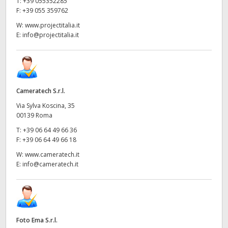
T:
+39 055352285
F:
+39 055 359762
W:
www.projectitalia.it
E:
info@projectitalia.it
Cameratech S.r.l.
Via Sylva Koscina, 35
00139 Roma
T:
+39 06 64 49 66 36
F:
+39 06 64 49 66 18
W:
www.cameratech.it
E:
info@cameratech.it
Foto Ema S.r.l.