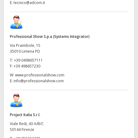
E:
tecnico@adcom.it
Professional Show S.p.a (Systems Integrator)
Via Praimbole, 15
35010 Limena PD
T:
+39 0498657111
F:
+39 498657230
W:
www.professionalshow.com
E:
info@professionalshow.com
Project Italia S.r.l.
Viale Redi, 43 A/B/C
50144 Firenze