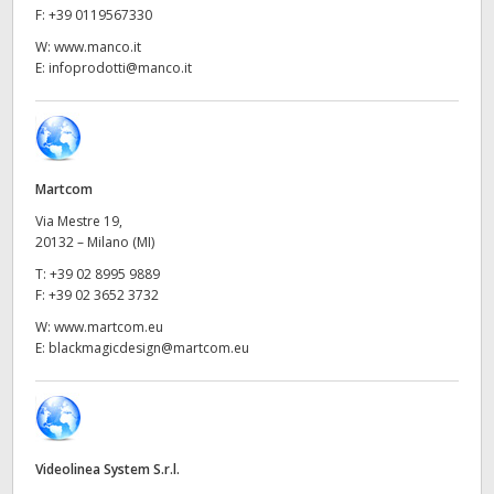
Netherlands
F:
+39 0119567330
W:
www.manco.it
New Zealand
E:
infoprodotti@manco.it
Norway
Poland
Martcom
Portugal
Via Mestre 19,
Singapore
20132 – Milano (MI)
T:
+39 02 8995 9889
South Africa
F:
+39 02 3652 3732
W:
www.martcom.eu
Spain
E:
blackmagicdesign@martcom.eu
Sweden
Chinese Taipei
Videolinea System S.r.l.
Turkey