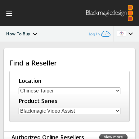
How To Buy
Log In
Blackmagic Video Assist
Argentina
Find a Reseller
Australia
Design
Austria
Location
Blackmagic OS
Brazil
Scopes
Product Series
Canada
Tech Specs
China
Denmark
Authorized Online Resellers
View more