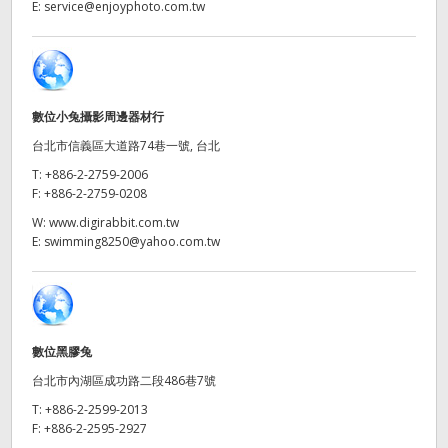
Netherlands
E:
service@enjoyphoto.com.tw
New Zealand
Norway
數位小兔攝影周邊器材行
Poland
台北市信義區大道路74巷一號, 台北
Portugal
T:
+886-2-2759-2006
F:
+886-2-2759-0208
Singapore
W:
www.digirabbit.com.tw
E:
swimming8250@yahoo.com.tw
South Africa
Spain
Sweden
數位黑膠兔
台北市內湖區成功路二段486巷7號
Chinese Taipei
T:
+886-2-2599-2013
F:
+886-2-2595-2927
Turkey