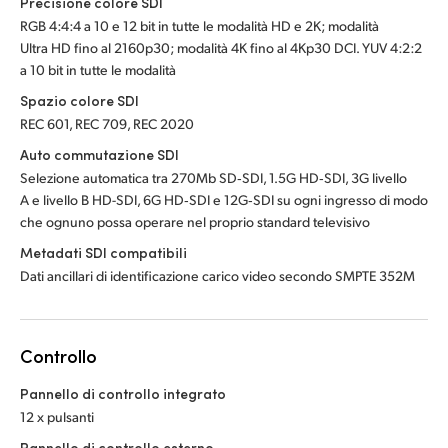
Precisione colore SDI
RGB 4:4:4 a 10 e 12 bit in tutte le modalità HD e 2K; modalità
Ultra HD fino al 2160p30; modalità 4K fino al 4Kp30 DCI. YUV 4:2:2
a 10 bit in tutte le modalità
Spazio colore SDI
REC 601, REC 709, REC 2020
Auto commutazione SDI
Selezione automatica tra 270Mb SD‑SDI, 1.5G HD‑SDI, 3G livello
A e livello B HD-SDI, 6G HD‑SDI e 12G‑SDI su ogni ingresso di modo
che ognuno possa operare nel proprio standard televisivo
Metadati SDI compatibili
Dati ancillari di identificazione carico video secondo SMPTE 352M
Controllo
Pannello di controllo integrato
12 x pulsanti
Pannello di controllo esterno