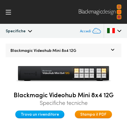
Specifiche
Accedi
Blackmagic Videohub Mini
Argentina
Blackmagic
Videohub Mini 8x4 12G
Australia
Specifiche
Austria
Brazil
Blackmagic Videohub Mini 8x4 12G
Canada
Specifiche tecniche
China
Trova un rivenditore
Stampa il PDF
Denmark