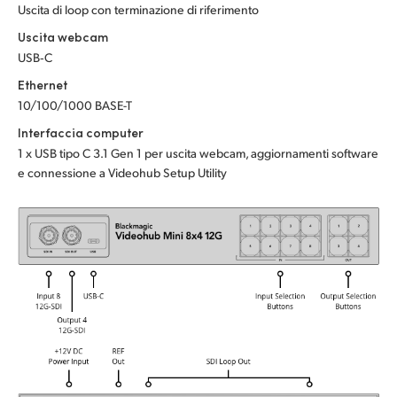
Uscita di loop con terminazione di riferimento
UAE
Uscita webcam
USB‑C
Ukraine
Ethernet
United Kingdom
10/100/1000 BASE-T
Interfaccia computer
United States
1 x USB tipo C 3.1 Gen 1 per uscita webcam, aggiornamenti software
e connessione a Videohub Setup Utility