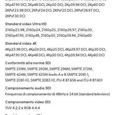
2Kp47.95 DCI, 2Kp48 DCI, 2Kp50 DCI, 2Kp59.94 DCI, 2Kp60 DCI
2KPsF23.98 DCI, 2KPsF24 DCI, 2KPsF25 DCI, 2KPsF29.97 DCI,
2KPsF30 DCI
Standard video Ultra HD
2160p23.98, 2160p24, 2160p25, 2160p29.97, 2160p30,
2160p47.95, 2160p48, 2160p50, 2160p59.94, 2160p60
Standard video 4K
4Kp23.98 DCI, 4Kp24 DCI, 4Kp25 DCI, 4Kp29.97 DCI, 4Kp30 DCI,
4Kp47.95 DCI, 4Kp48 DCI, 4Kp50 DCI, 4Kp59.94 DCI, 4Kp60 DCI
Conformità alla norma SDI
SMPTE 259M, SMPTE 292M, SMPTE 296M, SMPTE 372M,
SMPTE 424M, SMPTE 425M livello A e B SMPTE 2081-1,
SMPTE 2081-10, SMPTE 2082-10, ITU‑R BT.656 and ITU‑R BT.601
Campionamento audio SDI
Frequenza di campionamento di 48kHz e 24 bit (standard televisivo)
Campionamento video SDI
YUV 4:2:2 e RGB 4:4:4