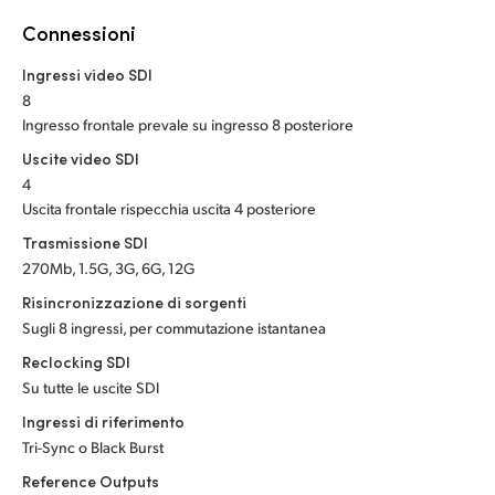
Netherlands
Connessioni
New Zealand
Ingressi video SDI
Norway
8
Ingresso frontale prevale su ingresso 8 posteriore
Poland
Uscite video SDI
4
Portugal
Uscita frontale rispecchia uscita 4 posteriore
Singapore
Trasmissione SDI
270Mb, 1.5G, 3G, 6G, 12G
South Africa
Risincronizzazione di sorgenti
Sugli 8 ingressi, per commutazione istantanea
Spain
Reclocking SDI
Sweden
Su tutte le uscite SDI
Ingressi di riferimento
Chinese Taipei
Tri-Sync o Black Burst
Turkey
Reference Outputs