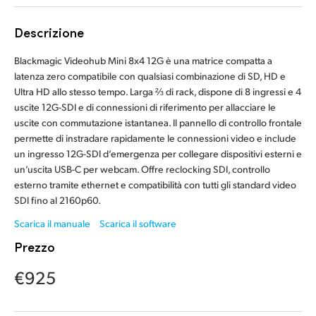
Finland
Descrizione
France
Blackmagic Videohub Mini 8x4 12G è una matrice compatta a
Germany
latenza zero compatibile con qualsiasi combinazione di SD, HD e
Ultra HD allo stesso tempo. Larga ⅔ di rack, dispone di 8 ingressi e 4
Hong Kong SAR, China
uscite 12G-SDI e di connessioni di riferimento per allacciare le
uscite con commutazione istantanea. Il pannello di controllo frontale
India
permette di instradare rapidamente le connessioni video e include
un ingresso 12G-SDI d’emergenza per collegare dispositivi esterni e
Italia
un’uscita USB-C per webcam. Offre reclocking SDI, controllo
esterno tramite ethernet e compatibilità con tutti gli standard video
Japan
SDI fino al 2160p60.
Scarica il manuale
Scarica il software
Korea
Prezzo
Mexico
€925
Malaysia