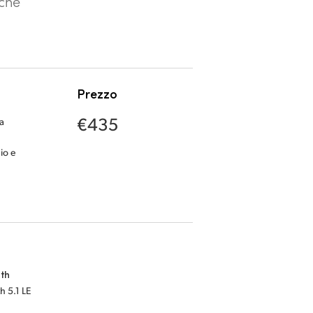
iche
Prezzo
€435
a
io e
th
h 5.1 LE