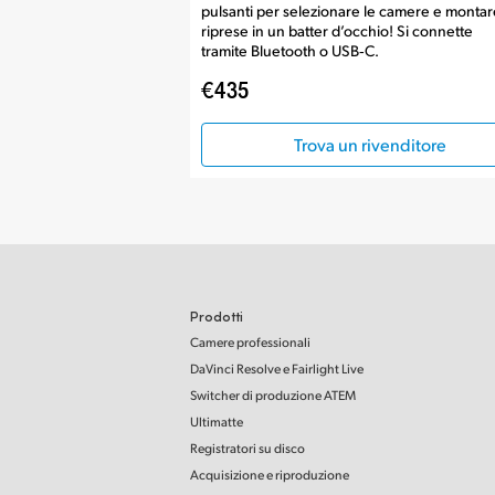
pulsanti per selezionare le camere e montar
riprese in un batter d’occhio! Si connette
tramite Bluetooth o USB‑C.
€435
Trova un rivenditore
Prodotti
Camere professionali
DaVinci Resolve e Fairlight Live
Switcher di produzione ATEM
Ultimatte
Registratori su disco
Acquisizione e riproduzione