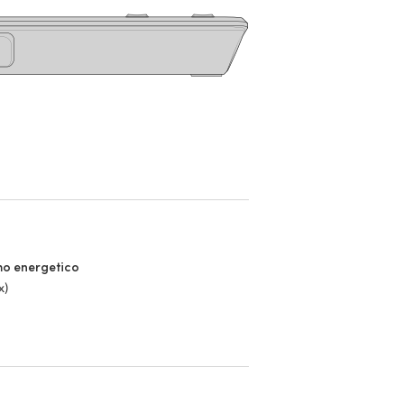
o energetico
x)