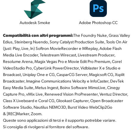
Autodesk Smoke
Adobe Photoshop CC
Compatibilità con altri programmi:
The Foundry Nuke, Grass Valley
Edius, Steinberg Nuendo, Sony Catalyst Production Suite, Tools On Air
(Just: Play, Live, In) Softron MovieRecorder e MReplay, Adobe Flash
Media Live Encoder, Telestream Wirecast, Livestream Producer,
Resolume Arena, Magix Vegas Pro e Movie Edit Pro Premium, Corel
VideoStudio Pro, CyberLink PowerDirector, Vidblaster X e Studio e
Broadcast, Uniplay One e CG, CasparCG Server, Magicsoft CG, Xsplit
Broadcaster, Imagine Communications Velocity e InfoCaster, DevTek
Easy Media Suite, Metus Ingest, Boinx Software MimoLive, Cinegy
Capture Pro, vMix Live, Renewed Vision ProPresenter, Ventuz Director,
Class X Liveboard e Coral CG, Glookast Capturer, Open Broadcaster
Software Studio, Nautilus NEMO3D, Burst Video WebClip2Go
& [REC]Marker, Zoom.
Queste sono applicazioni di terzi e il supporto potrebbe variare.
Si consiglia di rivolgersi al fornitore del software.