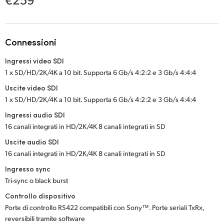
Netherlands
New Zealand
Connessioni
Norway
Ingressi video SDI
Poland
1 x SD/HD/2K/4K a 10 bit. Supporta 6 Gb/s 4:2:2 e 3 Gb/s 4:4:4
Portugal
Uscite video SDI
1 x SD/HD/2K/4K a 10 bit. Supporta 6 Gb/s 4:2:2 e 3 Gb/s 4:4:4
Singapore
Ingressi audio SDI
16 canali integrati in HD/2K/4K 8 canali integrati in SD
South Africa
Uscite audio SDI
Spain
16 canali integrati in HD/2K/4K 8 canali integrati in SD
Ingresso sync
Sweden
Tri-sync o black burst
Chinese Taipei
Controllo dispositivo
Porte di controllo RS422 compatibili con Sony™. Porte seriali TxRx,
Turkey
reversibili tramite software