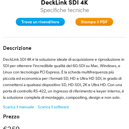
DeckLink SDI 4K
Finland
Specifiche tecniche
Specifiche
France
Trova un rivenditore
Stampa il PDF
Germany
Hong Kong SAR, China
Descrizione
India
DeckLink SDI 4K è la soluzione ideale di acquisizione e riproduzione in
SDI per ottenere l'incredibile qualità del 6G-SDI su Mac, Windows, e
Italia
Linux con tecnologia PCI Express. È la scheda multifrequenza più
piccola ed economica per i formati SD, HD e Ultra HD SDI, in grado di
Japan
connettersi a qualsiasi dispositivo SD, HD-SDI, 2K e Ultra HD. Con una
porta di controllo RS-422, un ingresso di riferimento e keyer interno, è
Korea
la soluzione completa di montaggio, compositing, design e non solo.
Mexico
Scarica il manuale
Scarica il software
Prezzo
Malaysia
€259