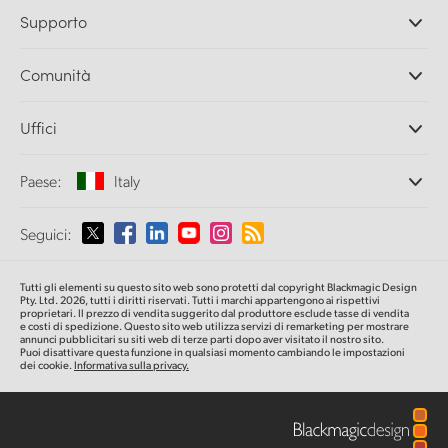
Camere professionali
Supporto
DaVinci Resolve e Fusion
Switcher di produzione ATEM
Rivenditori
Comunità
Ultimatte
Centro assistenza
Registratori su disco
Contattaci
Splice Community
Uffici
Acquisizione e riproduzione
Cintel Scanner
Uffici
Conversione di standard
Paese:
Italy
Chi siamo
Convertitori broadcast
Partner
Monitoraggio
Seleziona un Paese
Seguici:
Media
Archiviazione in rete
MultiView
Argentina
Tutti gli elementi su questo sito web sono protetti dal copyright Blackmagic Design
Routing e distribuzione
Pty. Ltd. 2026, tutti i diritti riservati. Tutti i marchi appartengono ai rispettivi
proprietari. Il prezzo di vendita suggerito dal produttore esclude tasse di vendita
Streaming e codifica
Australia
e costi di spedizione. Questo sito web utilizza servizi di remarketing per mostrare
annunci pubblicitari su siti web di terze parti dopo aver visitato il nostro sito.
Puoi disattivare questa funzione in qualsiasi momento cambiando le impostazioni
dei cookie.
Informativa sulla privacy.
Austria
Brazil