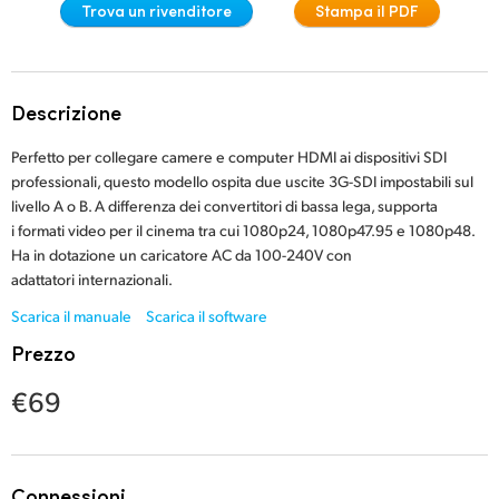
Trova un rivenditore
Stampa il PDF
Finland
France
Descrizione
Germany
Perfetto per collegare camere e computer HDMI ai dispositivi SDI
Hong Kong SAR, China
professionali, questo modello ospita due uscite 3G-SDI impostabili sul
livello A o B. A differenza dei convertitori di bassa lega, supporta
India
i formati video per il cinema tra cui 1080p24, 1080p47.95 e 1080p48.
Ha in dotazione un caricatore AC da 100-240V con
Italia
adattatori internazionali.
Japan
Scarica il manuale
Scarica il software
Prezzo
Korea
€69
Mexico
Malaysia
Connessioni