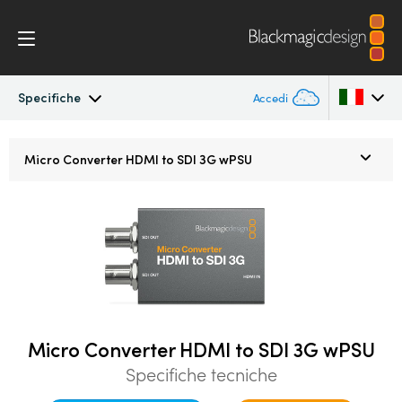
Specifiche
Accedi
Micro Converters
Argentina
Micro Converter
HDMI to SDI 3G wPSU
Australia
Specifiche
Austria
Brazil
Canada
China
Micro Converter HDMI to SDI 3G wPSU
Specifiche tecniche
Denmark