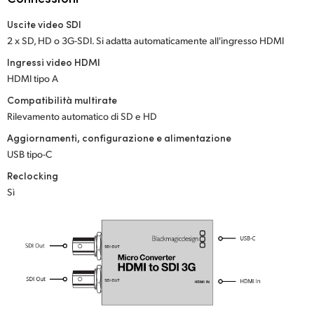
Netherlands
Uscite video SDI
New Zealand
2 x SD, HD o 3G-SDI. Si adatta automaticamente all'ingresso HDMI
Norway
Ingressi video HDMI
HDMI tipo A
Poland
Compatibilità multirate
Rilevamento automatico di SD e HD
Portugal
Aggiornamenti, configurazione e alimentazione
Singapore
USB tipo-C
Reclocking
South Africa
Sì
Spain
Sweden
Chinese Taipei
Turkey