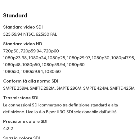
UAE
Standard
Ukraine
Standard video SDI
525i59.94 NTSC, 625i50 PAL
United Kingdom
Standard video HD
United States
720p50, 720p59.94, 720p60
1080p23.98, 1080p24, 1080p25, 1080p29.97, 1080p30, 1080p47.95,
1080p48, 1080p50, 1080p59.94, 1080p60
1080i50, 1080i59.94, 1080i60
Conformità alla norma SDI
SMPTE 259M, SMPTE 292M, SMPTE 296M, SMPTE 424M, SMPTE 425M
Trasmissione SDI
Le connessioni SDI commutano tra definizione standard e alta
definizione. Livello A o B per il 3G-SDI selezionabile dall'utilità
Precisione colore SDI
4:2:2
Spazio colore SDI