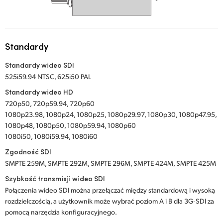
UAE
Ukraine
Standardy
United Kingdom
Standardy wideo SDI
525i59.94 NTSC, 625i50 PAL
United States
Standardy wideo HD
720p50, 720p59.94, 720p60
1080p23.98, 1080p24, 1080p25, 1080p29.97, 1080p30, 1080p47.95,
1080p48, 1080p50, 1080p59.94, 1080p60
1080i50, 1080i59.94, 1080i60
Zgodność SDI
SMPTE 259M, SMPTE 292M, SMPTE 296M, SMPTE 424M, SMPTE 425M
Szybkość transmisji wideo SDI
Połączenia wideo SDI można przełączać między standardową i wysoką
rozdzielczością, a użytkownik może wybrać poziom A i B dla 3G‑SDI za
pomocą narzędzia konfiguracyjnego.