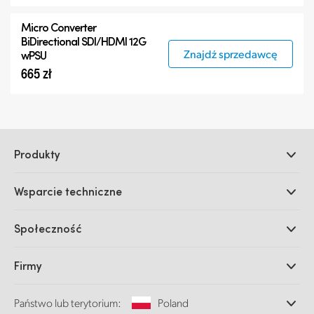
Micro Converter
BiDirectional SDI/HDMI 12G
Znajdź sprzedawcę
wPSU
665 zł
Produkty
Profesjonalne kamery
Wsparcie techniczne
DaVinci Resolve i oprogramowanie Fusion
Miksery produkcyjne ATEM
Dystrybutorzy
Społeczność
Ultimatte
Centrum wsparcia technicznego
Nagrywarki dyskowe
Skontaktuj się z nami
Splice Community
Firmy
Przechwytywanie i odtwarzanie
Skaner Cintel
Oddziały
Konwersja standardów
Państwo lub terytorium:
Poland
O nas