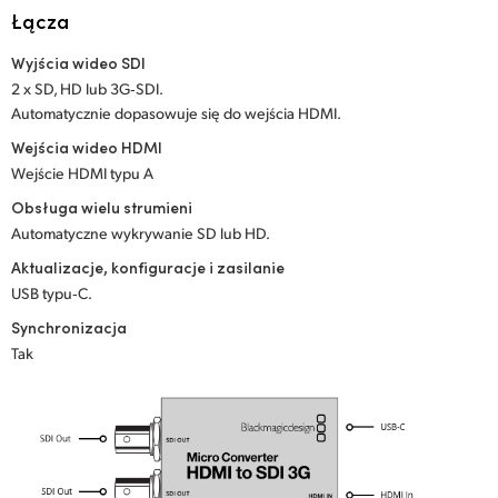
Netherlands
Łącza
New Zealand
Wyjścia wideo SDI
2 x SD, HD lub 3G‑SDI.
Norway
Automatycznie dopasowuje się do wejścia HDMI.
Polska
Wejścia wideo HDMI
Wejście HDMI typu A
Portugal
Obsługa wielu strumieni
Automatyczne wykrywanie SD lub HD.
Singapore
Aktualizacje, konfiguracje i zasilanie
South Africa
USB typu‑C.
Synchronizacja
Spain
Tak
Sweden
Chinese Taipei
Turkey