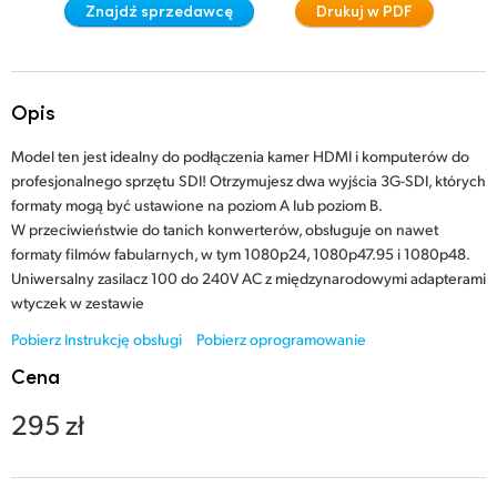
Znajdź sprzedawcę
Drukuj w PDF
Finland
France
Opis
Germany
Model ten jest idealny do podłączenia kamer HDMI i komputerów do
Hong Kong SAR, China
profesjonalnego sprzętu SDI! Otrzymujesz dwa wyjścia 3G-SDI, których
formaty mogą być ustawione na poziom A lub poziom B.
India
W przeciwieństwie do tanich konwerterów, obsługuje on nawet
formaty filmów fabularnych, w tym 1080p24, 1080p47.95 i 1080p48.
Italy
Uniwersalny zasilacz 100 do 240V AC z międzynarodowymi adapterami
wtyczek w zestawie
Japan
Pobierz Instrukcję obsługi
Pobierz oprogramowanie
Korea
Cena
Mexico
295 zł
Malaysia