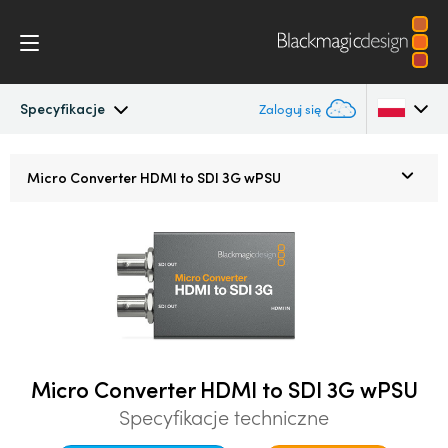
Specyfikacje
Zaloguj się
Micro Converters
Argentina
Micro Converter
HDMI to SDI 3G wPSU
Australia
Specyfikacje
Austria
Brazil
Canada
China
Micro Converter HDMI to SDI 3G wPSU
Specyfikacje techniczne
Denmark