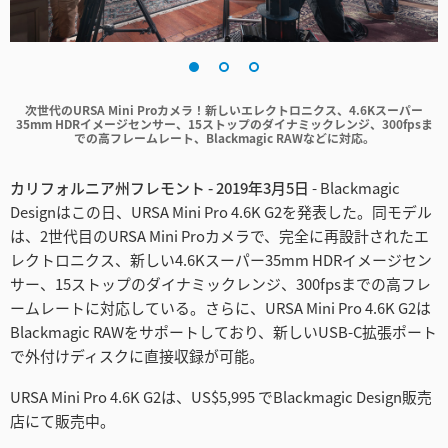
Finland
France
次世代のURSA Mini Proカメラ！新しいエレクトロニクス、4.6Kスーパー
Germany
35mm HDRイメージセンサー、15ストップのダイナミックレンジ、300fpsま
での高フレームレート、Blackmagic RAWなどに対応。
Hong Kong SAR, China
カリフォルニア州フレモント - 2019年3月5日
- Blackmagic
India
Designはこの日、URSA Mini Pro 4.6K G2を発表した。同モデル
は、2世代目のURSA Mini Proカメラで、完全に再設計されたエ
Italy
レクトロニクス、新しい4.6Kスーパー35mm HDRイメージセン
サー、15ストップのダイナミックレンジ、300fpsまでの高フレ
Japan
ームレートに対応している。さらに、URSA Mini Pro 4.6K G2は
Blackmagic RAWをサポートしており、新しいUSB-C拡張ポート
Korea
で外付けディスクに直接収録が可能。
Mexico
URSA Mini Pro 4.6K G2は、US$5,995 でBlackmagic Design販売
Malaysia
店にて販売中。