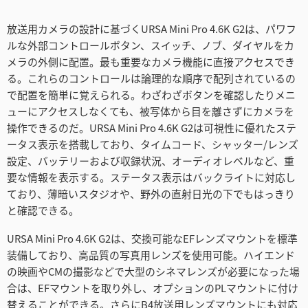
放送用カメラの設計に基づくURSA Mini Pro 4.6K G2は、パワフ
ルな外部コントロールボタン、スイッチ、ノブ、ダイヤルをカ
メラの外側に配置。最も重要なカメラ機能に直接アクセスでき
る。これらのコントロールは論理的な順序で配列されているの
で配置を簡単に覚えられる。わざわざボタンを確認したりメニ
ューにアクセスしなくても、被写体から目を離さずにカメラを
操作できるのだ。URSA Mini Pro 4.6K G2は可視性に優れたステ
ータス表示を搭載しており、タイムコード、シャッター/レンズ
設定、バッテリーおよび収録状況、オーディオレベルなど、重
要な情報を表示する。ステータス表示はバックライトに対応し
ており、薄暗いスタジオや、野外の直射日光の下でもはっきり
と確認できる。
URSA Mini Pro 4.6K G2は、交換可能なEFレンズマウントを標準
装備しており、高品質の写真用レンズを使用可能。ハイエンド
の映画やCMの撮影などで大型のシネマレンズが必要になった場
合は、EFマウントを取り外し、オプションのPLマウントに付け
替えることができる。さらにB4放送用レンズマウントにも対応