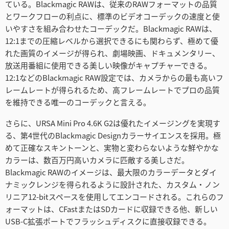
Turkey
ている。Blackmagic RAWは、従来のRAWフォーマットの品質
とワークフローの利点に、標準のビデオコーデックの速度と使
UAE
いやすさを組み合わせたコーデックだ。Blackmagic RAWは、
12:1までの圧縮レベルから選択できるにも関わらず、極めて優
Ukraine
れた画質のイメージが得られ、劇場映画、ドキュメンタリー、
放送用番組に使用できる美しい映像がキャプチャーできる。
United Kingdom
12:1などのBlackmagic RAW設定では、カメラからの最も高いフ
レームレートが得られるため、高フレームレートでプロの品質
United States
を維持できる唯一のコーデックと言える。
さらに、URSA Mini Pro 4.6K G2は優れたイメージングを実現す
る、第4世代のBlackmagic Designカラーサイエンスを採用。極
めて正確なスキントーンと、実物と変わらないような鮮やかな
カラーは、数百万円高いカメラに匹敵する美しさだ。
Blackmagic RAWのイメージは、最大限のカラーデータとダイ
ナミックレンジを得られるように設計された、カスタム・ノン
リニア12-bitスペースを使用してエンコードされる。これらのフ
ォーマットは、CFastまたはSDカードに収録できる他、新しい
USB-C拡張ポートでフラッシュディスクに直接収録できる。