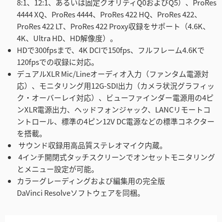
8:1、12:1、あるいは固定クオリティQ0およびQ5）、ProRes
4444 XQ、ProRes 4444、ProRes 422 HQ、ProRes 422、
ProRes 422 LT、ProRes 422 Proxy収録をサポート（4.6K、
4K、Ultra HD、HD解像度）。
HDで300fpsまで、4K DCIで150fps、フルフレーム4.6Kで
120fpsでの収録に対応。
デュアルXLR Mic/Lineオーディオ入力（ファンタム電源対
応）、モニタリング用12G-SDI出力（カメラ状況グラフィッ
ク・オーバーレイ対応）、ビューファインダー電源用の4ピ
ンXLR電源出力、ヘッドフォンジャック、LANCリモートコ
ントロール、標準の4ピン12V DC電源などの標準コネクター
を搭載。
サウンド収録用高品質ステレオマイク内蔵。
4インチ開閉式タッチスクリーンでオンセットモニタリング
とメニュー設定が可能。
カラーグレーディングおよび編集用の完全版
DaVinci Resolveソフトウェアを同梱。