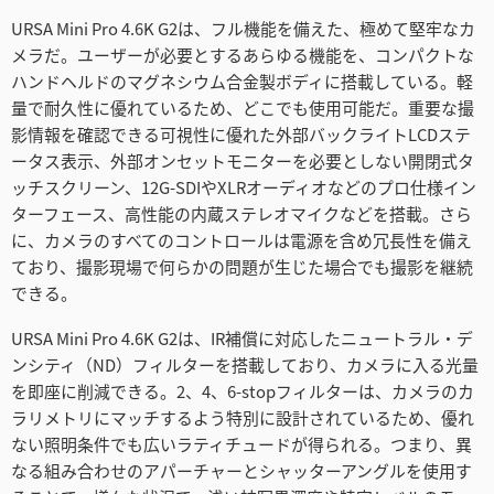
URSA Mini Pro 4.6K G2は、フル機能を備えた、極めて堅牢なカ
メラだ。ユーザーが必要とするあらゆる機能を、コンパクトな
ハンドヘルドのマグネシウム合金製ボディに搭載している。軽
量で耐久性に優れているため、どこでも使用可能だ。重要な撮
影情報を確認できる可視性に優れた外部バックライトLCDステ
ータス表示、外部オンセットモニターを必要としない開閉式タ
ッチスクリーン、12G-SDIやXLRオーディオなどのプロ仕様イン
ターフェース、高性能の内蔵ステレオマイクなどを搭載。さら
に、カメラのすべてのコントロールは電源を含め冗長性を備え
ており、撮影現場で何らかの問題が生じた場合でも撮影を継続
できる。
URSA Mini Pro 4.6K G2は、IR補償に対応したニュートラル・デ
ンシティ（ND）フィルターを搭載しており、カメラに入る光量
を即座に削減できる。2、4、6-stopフィルターは、カメラのカ
ラリメトリにマッチするよう特別に設計されているため、優れ
ない照明条件でも広いラティチュードが得られる。つまり、異
なる組み合わせのアパーチャーとシャッターアングルを使用す