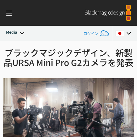
Media
ログイン
最新ニュース
ブラックマジックデザイン、
新製
Argentina
品
URSA Mini Pro G2
カメラを発表
Australia
ニュースアーカイブ
Austria
プレスイメージ
Brazil
Canada
China
Denmark