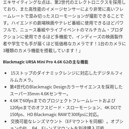
エキサイティングな点は、第2世代のエレクトロニクスを採用し
ており、また高性能のイメージセンサーにより非常に高いフレ
ームレートで澄み切ったスローモーションが撮影できることで
す。ハイエンドの劇場映画やテレビ番組に使用できるほどパワ
フルで、ニュース番組やライブイベントのマルチカム・プロダ
クションに使用できるほど多機能で、インディーズの映画製作
者や学生でも手が届くほど低価格なカメラです！1台のカメラに
3種類のカメラ機能を搭載しています！」
Blackmagic URSA Mini Pro 4.6K G2の主な機能
15ストップのダイナミックレンジに対応したデジタルフィ
ルムカメラ。
第4世代のBlackmagic Designカラーサイエンスを採用した
スーパー35mm 4.6Kセンサー。
4.6Kで60fpsまでのプロジェクトフレームレートおよび
120fpsまでのオフスピード・スローモーション、4K DCIで
150fps、HD Blackmagic RAWで300fpsに対応。
交換可能なレンズマウント（EFマウントを同梱）。オプシ
ョンのPL、B4、Fレンズマウントを別途購入可能。