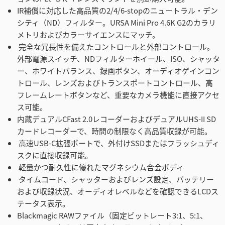
IR補償に対応した高品質の2/4/6-stopのニュートラル・デン
シティ（ND）フィルター。URSA Mini Pro 4.6K G2のカラリ
メトリおよびカラーサイエンスにマッチ。
完全な冗長性を備えたコントロールと外部コントロール。
外部電源スイッチ、NDフィルターホイール、ISO、シャッタ
ー、ホワイトバランス、録画ボタン、オーディオゲインコン
トロール、レンズおよびトランスポートコントロール、高
フレームレートボタンなど、重要なカメラ機能に直接アクセ
ス可能。
内蔵デュアルCFast 2.0レコーダーおよびデュアルUHS-II SD
カードレコーダーで、時間の制限なく高品質収録が可能。
高速USB-C拡張ポートで、外付けSSDまたはフラッシュディ
スクに直接収録可能。
軽量かつ耐久性に優れたマグネシウム合金ボディ
タイムコード、シャッターおよびレンズ設定、バッテリー
および収録状況、オーディオレベルなどを確認できるLCDス
テータス表示。
Blackmagic RAWファイル（固定ビットレート3:1、5:1、