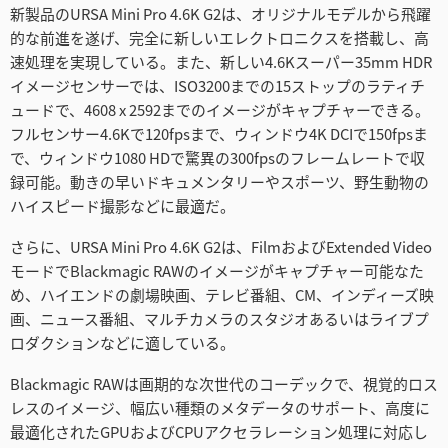
新製品のURSA Mini Pro 4.6K G2は、オリジナルモデルから飛躍
Netherlands
的な前進を遂げ、完全に新しいエレクトロニクスを搭載し、高
New Zealand
速処理を実現している。また、新しい4.6Kスーパー35mm HDR
イメージセンサーでは、ISO3200までの15ストップのラティチ
Norway
ュードで、4608 x 2592までのイメージがキャプチャーできる。
フルセンサー4.6Kで120fpsまで、ウィンドウ4K DCIで150fpsま
Poland
で、ウィンドウ1080 HDで驚異の300fpsのフレームレートで収
録可能。動きの早いドキュメンタリーやスポーツ、野生動物の
Portugal
ハイスピード撮影などに最適だ。
Singapore
さらに、URSA Mini Pro 4.6K G2は、FilmおよびExtended Video
モードでBlackmagic RAWのイメージがキャプチャー可能なた
South Africa
め、ハイエンドの劇場映画、テレビ番組、CM、インディーズ映
画、ニュース番組、マルチカメラのスタジオあるいはライブプ
Spain
ロダクションなどに適している。
Sweden
Blackmagic RAWは画期的な次世代のコーデックで、視覚的ロス
レスのイメージ、幅広い種類のメタデータのサポート、高度に
Chinese Taipei
最適化されたGPUおよびCPUアクセラレーション処理に対応し