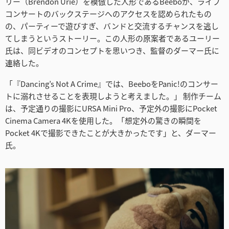
リー（Brendon Urie）を模倣した人形であるBeeboが、ライブ
Netherlands
コンサートのバックステージへのアクセスを認められたもの
の、パーティーで遊びすぎ、バンドと交流するチャンスを逃し
New Zealand
てしまうというストーリー。この人形の原案者であるユーリー
氏は、同ビデオのコンセプトを思いつき、監督のダーマー氏に
Norway
連絡した。
Poland
「『Dancing’s Not A Crime』では、BeeboをPanic!のコンサー
トに溺れさせることを表現しようと考えました。」 制作チーム
Portugal
は、予定通りの撮影にURSA Mini Pro、予定外の撮影にPocket
Singapore
Cinema Camera 4Kを使用した。「想定外の驚きの瞬間を
Pocket 4Kで撮影できたことが大きかったです」と、ダーマー
South Africa
氏。
Spain
Sweden
Chinese Taipei