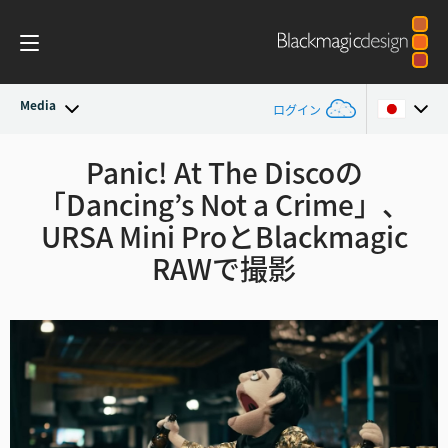
Media
ログイン
最新ニュース
Panic! At The Discoの
Argentina
「Dancing’s Not a Crime」、
Australia
ニュースアーカイブ
URSA Mini ProとBlackmagic
Austria
RAWで撮影
プレスイメージ
Brazil
Canada
China
Denmark