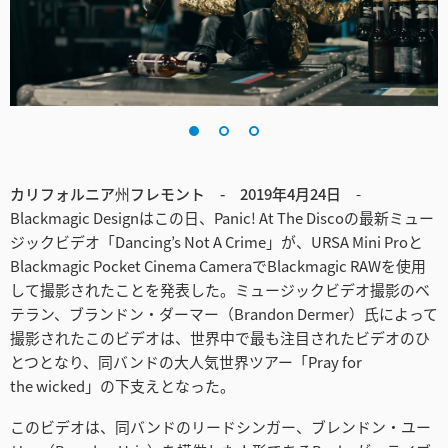
Finland
France
Germany
Hong Kong SAR, China
カリフォルニア州フレモント - 2019年4月24日
-
India
Blackmagic Designはこの日、Panic! At The Discoの最新ミュー
ジックビデオ「Dancing’s Not A Crime」が、URSA Mini Proと
Italy
Blackmagic Pocket Cinema CameraでBlackmagic RAWを使用
Japan
して撮影されたことを発表した。ミュージックビデオ撮影のベ
テラン、ブランドン・ダーマー（Brandon Dermer）氏によって
Korea
撮影されたこのビデオは、世界中で最も注目されたビデオのひ
とつとなり、同バンドの大人気世界ツアー「Pray for
Mexico
the wicked」の下支えとなった。
Malaysia
このビデオは、同バンドのリードシンガー、ブレンドン・ユー