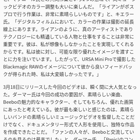
ックビデオのカラー調整も大いに楽しんだ。「ライアンがポス
プロで行う作業は、非常に素晴らしいものです」と、キエラー
氏。「デジタルフィルムにおいて、カラーの作業は撮影の延長
線上にあります。ライアンのように、真のアーティストであり
テクノロジーにも精通している人物と仕事をすることは非常に
重要です。彼は、私が想像もしなかったことを実現してくれる
からです。私は彼に対し、可能な限り優れたイメージを渡すこ
とに力を注いでいます。したがって、URSA Mini Proで撮影した
Blackmagic RAWのイメージについて彼から良いフィードバッ
クが得られた時、私は大変嬉しかったです。」
3月18日にリリースした今回のビデオは、瞬く間に大人気となっ
た。ダーマー氏は今回の成功の要因が、素晴らしい楽曲、
Beeboの魅力的なキャラクター、そしてもちろん、優れた画質
にあったと考えている。彼が最も楽しいと感じたのは、素晴ら
しいバンドの素晴らしいミュージックビデオを監督したことだ
けでなく、ドキュメンタリー形式で人形を使用し、独特な作品
を作成できたことだ。「ファンの人々が、Beeboと交流してい
るのを見るのは最高でした」と、ダーマー氏。「Panic!のコン