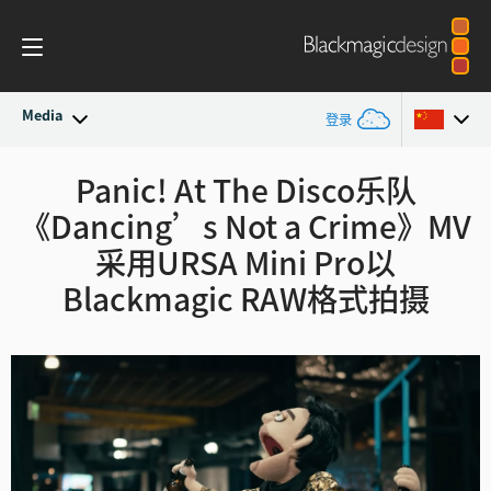
Media
登录
最新动态
Panic! At The Disco乐队
Argentina
《Dancing’s Not a Crime》
MV
Australia
新闻存档
采用
URSA Mini Pro以
Austria
Blackmagic RAW格式拍摄
新闻图片
Brazil
Canada
中国
Denmark