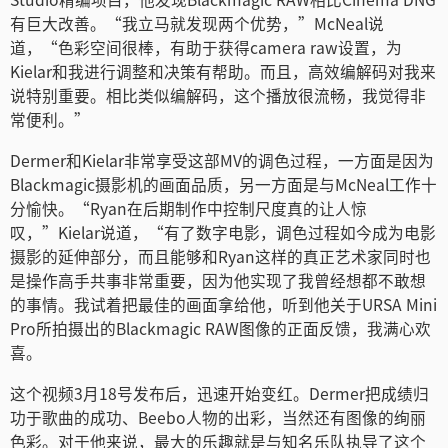
有巨大改善。“我立马就发现两个优势，”McNeal说
道，“色彩空间很棒，有助于获得camera raw设置，为
Kielar和我进行调整和决策有帮助。而且，高效编解码对我来
说特别重要。相比类似编解码，这个播放很流畅，我觉得非
常便利。”
Dermer和Kielar非常享受这部MV的调色过程，一方面是因为
Blackmagic摄影机的画面品质，另一方面是与McNeal工作十
分愉快。“Ryan在后期制作中控制尺度真的让人惊
叹，”Kielar说道，“有了数字电影，调色过程如今成为电影
摄影的延伸部分，而且能够和Ryan这样的真正艺术家同时也
是操作高手共事非常重要，因为他实现了我曾经想都不敢想
的事情。我试着把最佳的画面拿给他，听到他关于URSA Mini
Pro所拍摄出的Blackmagic RAW图像的正面反馈，我满心欢
喜。
这个视频3月18号发布后，迅速开始变红。Dermer把成绩归
功于歌曲的成功、Beebo人物的出彩，当然还有图像的绚丽
色彩。对于他来说，最大的乐趣就是与知名乐队执导了这个