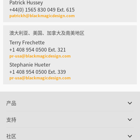
Patrick Hussey
+44(0) 1565 830 049 Ext. 615
patrickh@blackmagicdesign.com
澳大利亚、美国、加拿大及南美地区
Terry Frechette
+1 408 954 0500 Ext. 321
pr-usa@blackmagicdesign.com
Stephanie Hueter
+1 408 954 0500 Ext. 339
pr-usa@blackmagicdesign.com
产品
专业摄影机
支持
DaVinci Resolve和Fusion软件
ATEM Production Switcher系列
经销商
社区
Ultimatte
支持中心