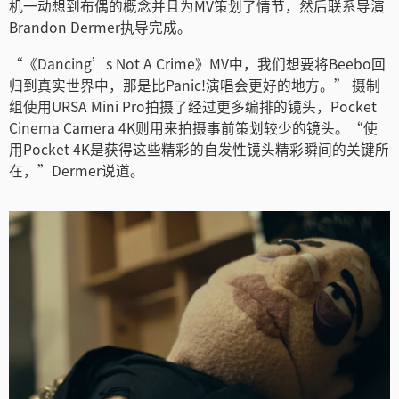
机一动想到布偶的概念并且为MV策划了情节，然后联系导演
Netherlands
Brandon Dermer执导完成。
New Zealand
“《Dancing’s Not A Crime》MV中，我们想要将Beebo回
归到真实世界中，那是比Panic!演唱会更好的地方。” 摄制
Norway
组使用URSA Mini Pro拍摄了经过更多编排的镜头，Pocket
Cinema Camera 4K则用来拍摄事前策划较少的镜头。“使
Poland
用Pocket 4K是获得这些精彩的自发性镜头精彩瞬间的关键所
Portugal
在，”Dermer说道。
Singapore
South Africa
Spain
Sweden
中华台北