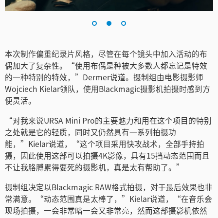
Turkey
UAE
Ukraine
本次制作偏重纪录片风格，尽管在每个镜头中加入活动的布
偶加大了复杂性。“使用布偶是种被大多数人都忘记是特效
United Kingdom
的一种特别的特效，”Dermer说道。摄制组由电影摄影师
United States
Wojciech Kielar领队，使用Blackmagic摄影机拍摄时感到方
便灵活。
“对我来说URSA Mini Pro的主要魅力和用在这个项目的特别
之处就是它的轻质，同时又仍然具有一系列拍摄功
能，”Kielar说道，“这个项目采用快攻战术，全部手持拍
摄，因此使用这部可以拍摄4K影像，具有15挡动态范围而且
不让我胳膊累得要死的摄影机，真是太有帮助了。”
摄制组决定以Blackmagic RAW格式拍摄，对于最后效果也非
常满意。“动态范围真是太棒了，”Kielar说道，“在音乐会
现场拍摄，一会非常暗一会又非常亮，然而这部摄影机依然