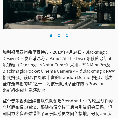
Finland
France
Germany
中国香港
加利福尼亚州弗里蒙特市 - 2019年4月24日
- Blackmagic
India
Design今日发布消息称，Panic! At The Disco乐队的最新音
Italy
乐视频《Dancing’s Not a Crime》采用URSA Mini Pro及
Blackmagic Pocket Cinema Camera 4K以Blackmagic RAW
Japan
格式拍摄。该MV由经验丰富的Brandon Dermer拍摄，成为
全球最热播的MV之一，为该乐队风靡全球的《Pray for
Korea
the Wicked》巡演助兴。
Mexico
整个音乐视频围绕着以乐队领唱Brendon Urie为原型创作的
夸张版布偶Beebo，跟随布偶穿梭于后台到演唱会现场，但
Malaysia
却因为太多派对错失了与乐队成员之间的接触。最初Urie灵