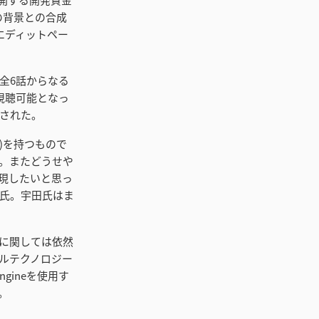
らの背景との合成
にはエディットペー
全6話からなる
視聴可能となっ
された。
)を持つもので
。またどうせや
現したいと思っ
男氏。宇田氏はま
に関しては依然
ルテクノロジー
ngineを使用す
。