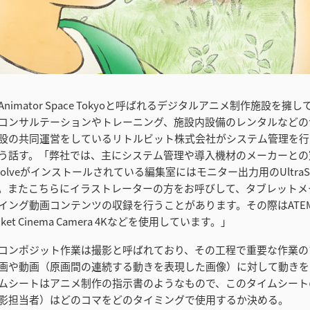
nimator Space Tokyoと呼ばれるデジタルアニメ制作施設を擁
コンサルテーションやトレーニング、施設内設備のレンタルなどの
設の共同運営をしているリトルビット株式会社がシステム管理を行
う話す。「弊社では、主にシステム管理や導入機材のメーカーとの
Resolveがインストールされている編集室にはモニター出力用のUltraStudi
。またこちらにイラストレーターの方をお呼びして、タブレットメ
イング動画コンテンツの収録を行うことがあります。その際はATEM M
Pocket Cinema Camera 4Kなどを使用しています。」
コンポジット作業は撮影と呼ばれており、その工程で重要な作業の
画や動画（原画間の連続する動きを表現した画像）に対して動きを
ムシートはアニメ制作の指示書のようなもので、このタイムシート
影担当者）はどのコマをどのタイミングで使用するか決める。