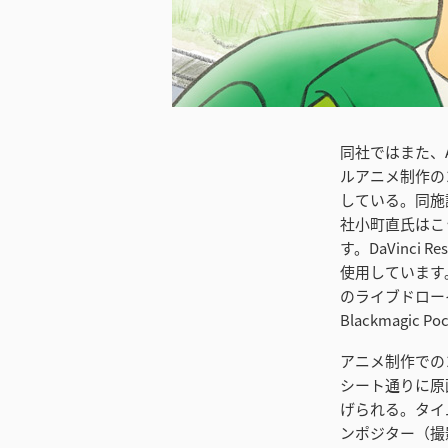
ダウンロード
同社ではまた、A
ルアニメ制作の
している。同施
社小町直氏はこ
す。DaVinci 
使用しています
のライブドロー
Blackmagic 
アニメ制作での
シート通りに原
げられる。タイ
ンポジター（撮