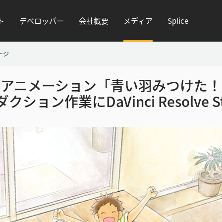
ト
デベロッパー
会社概要
メディア
Splice
ージ
編アニメーション
「青い羽みつけた！
ダクション作業
にDaVinci Resolve