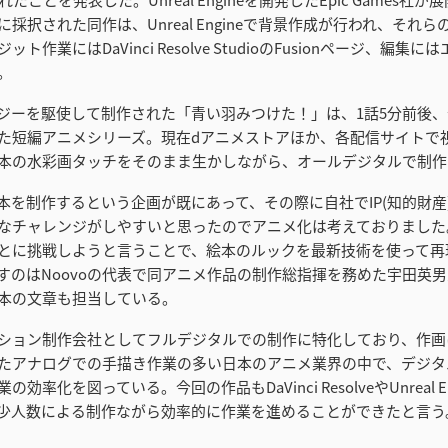
採択された同作は、Unreal Engineで背景作成が行われ、それ
ト作業にはDaVinci Resolve StudioのFusionページ、編集
。
ジーを駆使して制作された「青い羽みつけた！」は、1話5分前後、
た短編アニメシリーズ。現在dアニメストアほか、各配信サイトで
本の水彩画タッチをそのまま生かしながら、オールデジタルで制作
本を制作するという企画が既にあって、その際に自社でIP(知的財産
なチャレンジがしやすいと思ったのでアニメ化は考えておりました
とに挑戦しようと言うことで、絵本のルックを最新技術を使って再
すのはNoovoの代表で同アニメ作品の制作総指揮を務めた宇田英
本の文章も担当している。
ション制作会社としてフルデジタルでの制作に特化しており、作画
たアナログでの手描き作業の多い日本のアニメ業界の中で、デジタ
効率化を図っている。今回の作品もDaVinci ResolveやUnreal E
少人数による制作ながら効率的に作業を進めることができたと言う