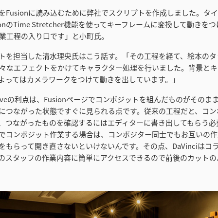
をFusionに読み込むために弊社でスクリプトを作成しました。タ
ionのTime Stretcher機能を使ってキーフレームに変換して動き
の作業工程の入り口です」と小町氏。
トを担当した清水理央氏はこう話す。「その工程を経て、絵本のタ
nで様々なエフェクトをかけてキャラクター処理を行いました。背景と
よってはカメラワークをつけて動きを出しています。」
 Resolveの利点は、Fusionページでコンポジットを組んだものがその
につながった状態ですぐに見られる点です。従来の工程だと、コン
、つながったものを確認するにはエディターに書き出してもらう必
でコンポジット作業する場合は、コンポジター同士でもお互いの作
をもらって開き直さないといけないんです。その点、DaVinciはコ
のスタッフの作業内容に簡単にアクセスできるので前後のカットの