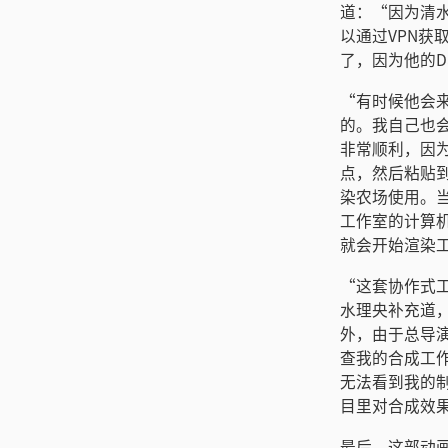
道：“因为清
以通过VPN
了，因为他的DaV
“有时候他会
的。我自己也
非常顺利，因
点，然后粘贴到
染农场使用。
工作室的计算
就会开始渲染
“这套协作式
水理央补充道
外，由于总导演
查我的合成工
无法看到我的制
目里对合成效
最后，这部动画片