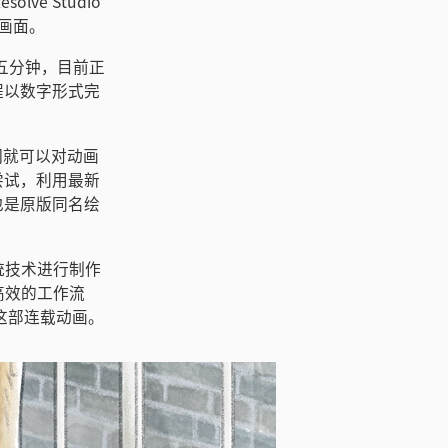
lve Studio
景画面。
长为五分钟，目前正
程以数字形式完
们就可以对动画
尝试，利用最新
也是原版同名绘
统技术进行制作
高效的工作流
作这部连载动画。