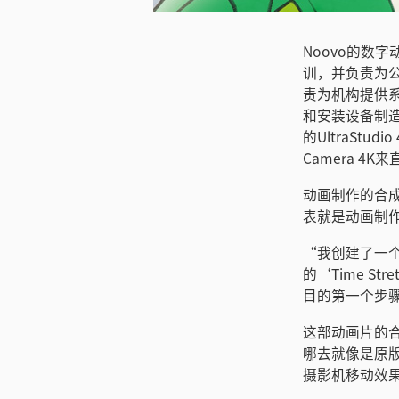
Noovo的数字
训，并负责为公
责为机构提供系
和安装设备制造商
的UltraStud
Camera 
动画制作的合
表就是动画制
“我创建了一个
的‘Time S
目的第一个步
这部动画片的
哪去就像是原版
摄影机移动效