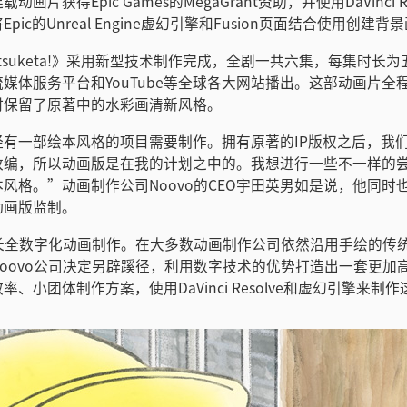
画片获得Epic Games的MegaGrant资助，并使用DaVinci Reso
pic的Unreal Engine虚幻引擎和Fusion页面结合使用创建背
e Mitsuketa!》采用新型技术制作完成，全剧一共六集，每集时
媒体服务平台和YouTube等全球各大网站播出。这部动画片全
时保留了原著中的水彩画清新风格。
经有一部绘本风格的项目需要制作。拥有原著的IP版权之后，我
改编，所以动画版是在我的计划之中的。我想进行一些不一样的
风格。”动画制作公司Noovo的CEO宇田英男如是说，他同时
动画版监制。
擅长全数字化动画制作。在大多数动画制作公司依然沿用手绘的传
oovo公司决定另辟蹊径，利用数字技术的优势打造出一套更加
率、小团体制作方案，使用DaVinci Resolve和虚幻引擎来制