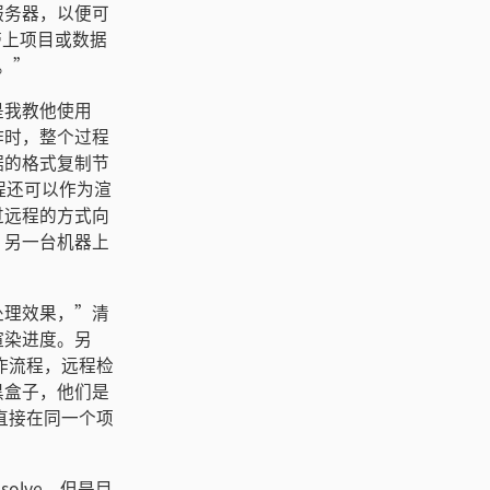
服务器，以便可
带上项目或数据
下。”
是我教他使用
作时，整个过程
据的格式复制节
程还可以作为渲
过远程的方式向
，另一台机器上
处理效果，”清
渲染进度。另
工作流程，远程检
黑盒子，他们是
演直接在同一个项
olve，但是目