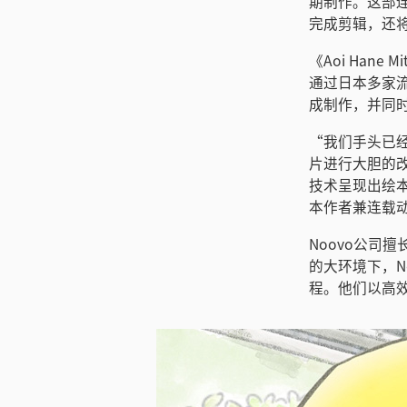
期制作。这部连载动
完成剪辑，还将E
《Aoi Han
通过日本多家流
成制作，并同
“我们手头已
片进行大胆的
技术呈现出绘本
本作者兼连载
Noovo公司
的大环境下，N
程。他们以高效