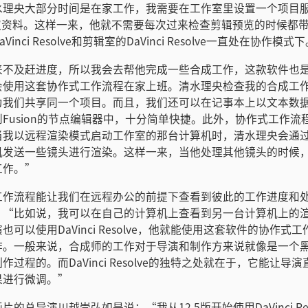
水理央大部分时间是在家工作，我需要在工作室里设置一个项目
获取资料。这样一来，他就不需要每次过来检查剪辑预览的时候都
inci Resolve和剪辑室的DaVinci Resolve一直处在协作模式
来不及赶进度，所以我会去帮他完成一些合成工作，这款软件也
会使用这套协作式工作流程在家上班。清水理央检查我的合成工
为我们共享同一个项目。而且，我们还可以在记事本上以文本数
Fusion的节点编辑器中，十分简单快捷。此外，协作式工作流
当我以远程渲染模式启动工作室的那台计算机时，清水理央会通
机发送一些镜头进行渲染。这样一来，当他处理其他镜头的时候
工作。”
工作流程能让我们在远程办公的前提下查看到彼此的工作进度和
，“比如说，我可以在自己的计算机上查看到另一台计算机上的
也可以使用DaVinci Resolve，他就能使用这套软件的协作式
作。一般来说，合成师的工作对于导演和制作方来说就像是一个
作过程的。而DaVinci Resolve的独特之处就在于，它能让导
果进行微调。”
的总导演川越崇弘如是说：“我从12.5版开始使用DaVinci Res