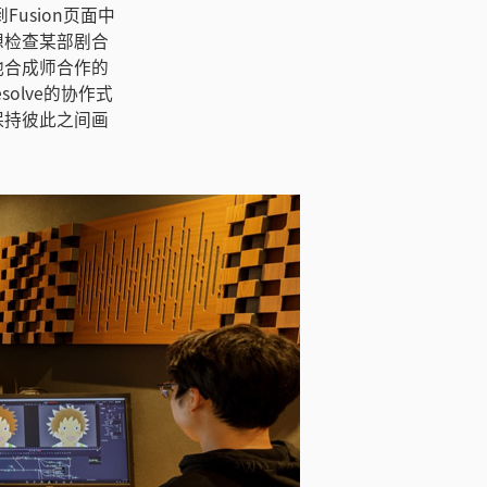
Fusion页面中
想检查某部剧合
他合成师合作的
olve的协作式
保持彼此之间画