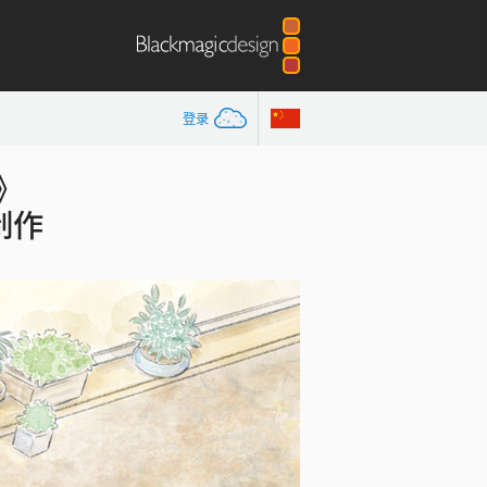
登录
!》
期制作