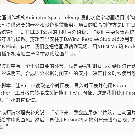
动画制作机构Animator Space Tokyo负责此次数字动画项目
司提供必要的器材和设备租赁服务。项目的联合制作方是LITTLEBIT
统管理。LITTLEBIT公司的小町直介绍说：“我们主要负责系
进行联系。剪辑室里安装了DaVinci Resolve Studio以及
io 4K Mini。有时，我们会把插画师请到现场，用ATEM Mini和Pocke
4K来直播平板电脑生产商举办的绘画节目。”
成过程中有一个十分重要的环节，就是要按照时间表对绘图进行
作的说明表。合成师会根据时间表中的安排，决定什么时候使用
脚本，让Fusion读取这个时间表。导入时间表并使用Fusion
tretcher’工具将它转换成关键帧用于动画图像，这是我们使用Fus
骤。”小町直说道。
合成师清水理央补充说：“接下来，我会应用多个特效，让动画
绘本中的画风。然后，再使用Fusion将人物和背景进行合成，
果。”